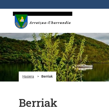
Eduki nagusira joan
Hasiera
>
Berriak
Berriak