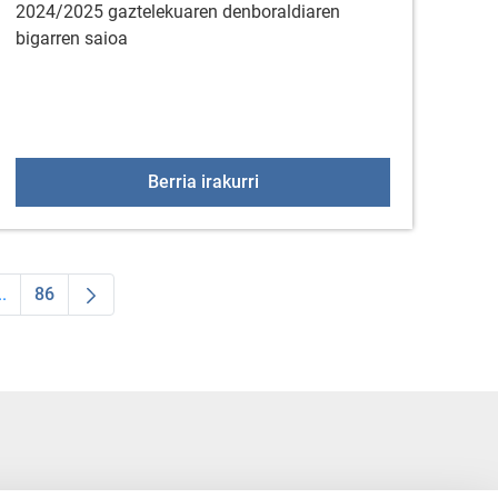
2024/2025 gaztelekuaren denboraldiaren
bigarren saioa
non
Gaztelekua: Azaroak 23
Berria irakurri
..
86
 TAB to navigate.
ldea
Intermediate Pages Use TAB to navigate.
Orrialdea