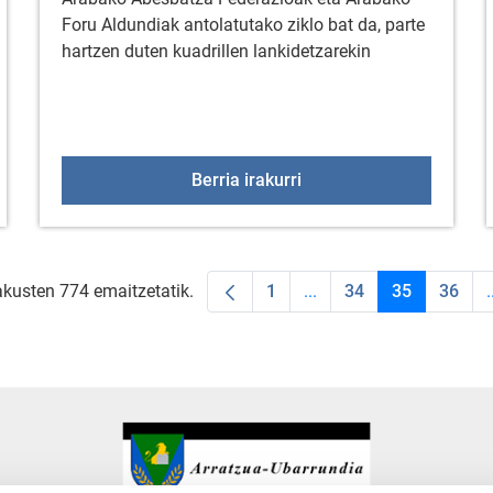
Foru Aldundiak antolatutako ziklo bat da, parte
hartzen duten kuadrillen lankidetzarekin
: Arratzua-Ubarrundiako egitaraua
Kontzertu korala Zurba
Berria irakurri
akusten 774 emaitzetatik.
1
...
34
35
36
.
Orrialdea
Intermediate Pages Use
Orrialdea
Orrialdea
Orria