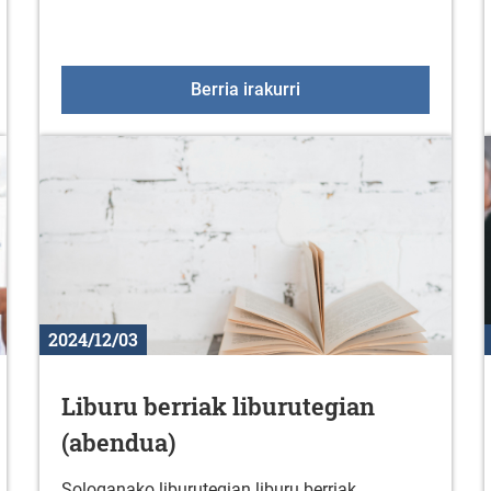
atralizatua, Zurbaon
Kulturgura lehiaketa 20
Berria irakurri
2024/12/03
Liburu berriak liburutegian
(abendua)
Sologanako liburutegian liburu berriak