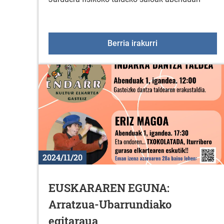
Jarduera fisikoko
Berria irakurri
2024/11/20
EUSKARAREN EGUNA:
Arratzua-Ubarrundiako
egitaraua