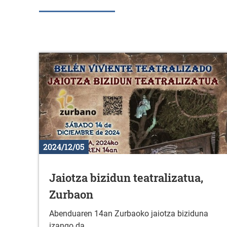
2024/12/05
Jaiotza bizidun teatralizatua,
Zurbaon
Abenduaren 14an Zurbaoko jaiotza biziduna
izango da