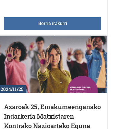
24
Gabonetako udalekuak
Berria irakurri
2024/11/25
Azaroak 25, Emakumeenganako
Indarkeria Matxistaren
Kontrako Nazioarteko Eguna