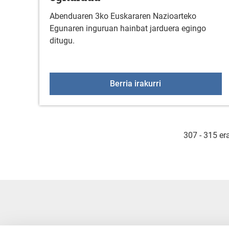
Abenduaren 3ko Euskararen Nazioarteko
Egunaren inguruan hainbat jarduera egingo
ditugu.
EUSKARAREN EGUNA
Berria irakurri
307 - 315 er