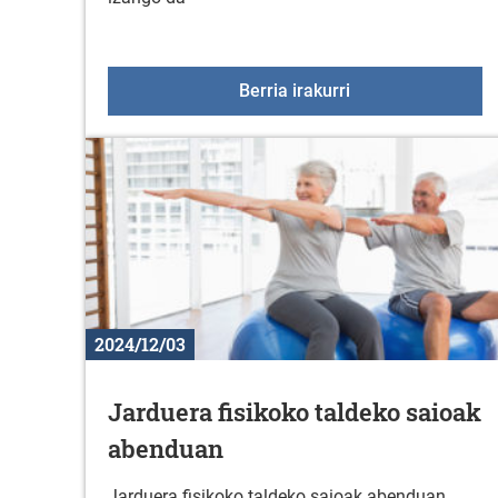
Jaiotza bizidun te
Berria irakurri
2024/12/03
Jarduera fisikoko taldeko saioak
abenduan
Jarduera fisikoko taldeko saioak abenduan