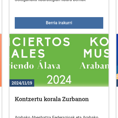
 taldeko saioak abenduan
Liburu berriak liburute
Berria irakurri
2024/11/19
Kontzertu korala Zurbanon
Arabako Abesbatza Federazioak eta Arabako