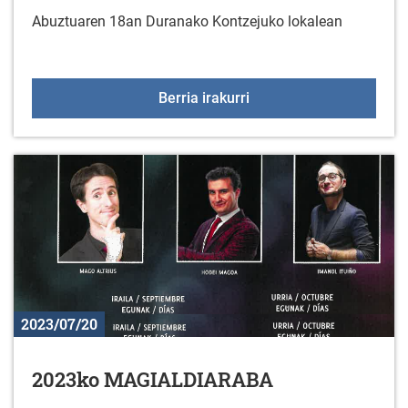
Abuztuaren 18an Duranako Kontzejuko lokalean
JIMENA CAVALLETTI 
Berria irakurri
2023/07/20
2023ko MAGIALDIARABA