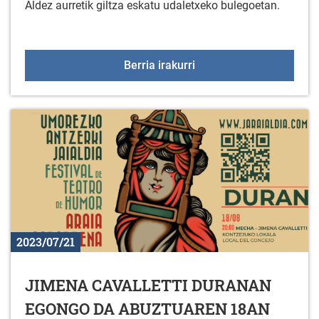
Aldez aurretik giltza eskatu udaletxeko bulegoetan.
DURANAKO LANDA GAR
Berria irakurri
2023/07/21
JIMENA CAVALLETTI DURANAN
EGONGO DA ABUZTUAREN 18AN