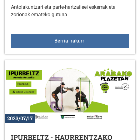
Antolakuntzari eta parte-hartzaileei eskerrak eta
zorionak emateko gutuna
2023 TRIALS WORLD Y
Berria irakurri
2023/07/17
IPURBELTZ - HAURRENTZAKO