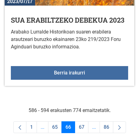
2023/07/17
SUA ERABILTZEKO DEBEKUA 2023
Arabako Lurralde Historikoan suaren erabilera
arautzeari buruzko ekainaren 23ko 219/2023 Foru
Aginduari buruzko informazioa.
SUA ERABILTZEKO DEB
Berria irakurri
586 - 594 erakusten 774 emaitzetatik.
1
...
65
66
67
...
86
Orrialdea
Intermediate Pages Use TAB to navigate.
Orrialdea
Orrialdea
Orrialdea
Intermediate Pages U
Orrialdea