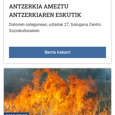
ANTZERKIA AMEZTU
ANTZERKIAREN ESKUTIK
Datorren ostegunean, uztailak 27, Sologana Zentro
Soziokulturalean
IPURBELTZ - HAURREN
Berria irakurri