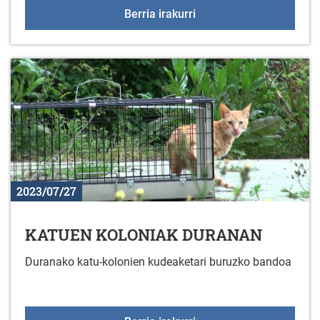
XXI. GORBEIALDEKO A
Berria irakurri
2023/07/27
KATUEN KOLONIAK DURANAN
Duranako katu-kolonien kudeaketari buruzko bandoa