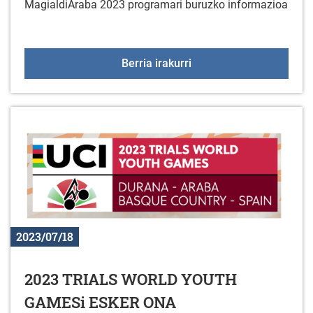
MagialdiAraba 2023 programari buruzko informazioa
2023ko MAGIALDIARA
Berria irakurri
2023/07/18
2023 TRIALS WORLD YOUTH
GAMESi ESKER ONA