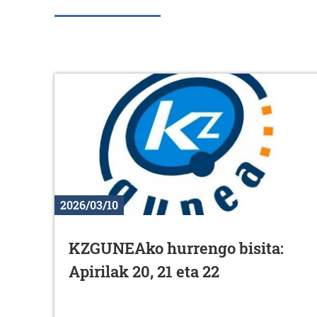
2026/03/10
KZGUNEAko hurrengo bisita:
Apirilak 20, 21 eta 22