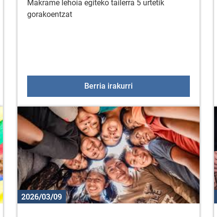
Makrame lehoia egiteko tailerra 5 urtetik
gorakoentzat
 bisita: Apirilak 20, 21 eta 22
Makrame tailerra
Berria irakurri
2026/03/09