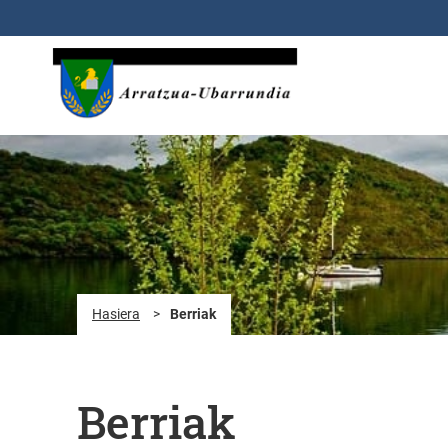
Eduki nagusira joan
Hasiera
>
Berriak
Berriak