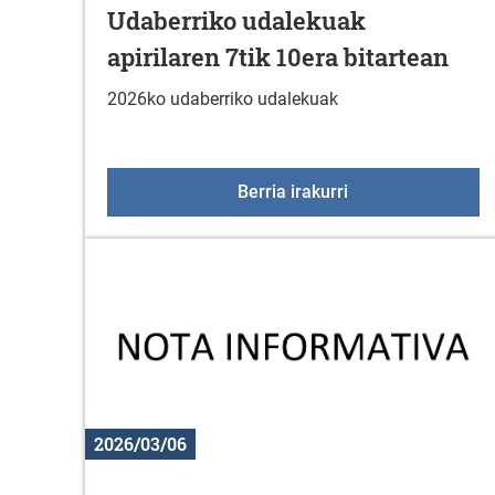
Udaberriko udalekuak
apirilaren 7tik 10era bitartean
2026ko udaberriko udalekuak
Udaberriko udaleku
Berria irakurri
2026/03/06