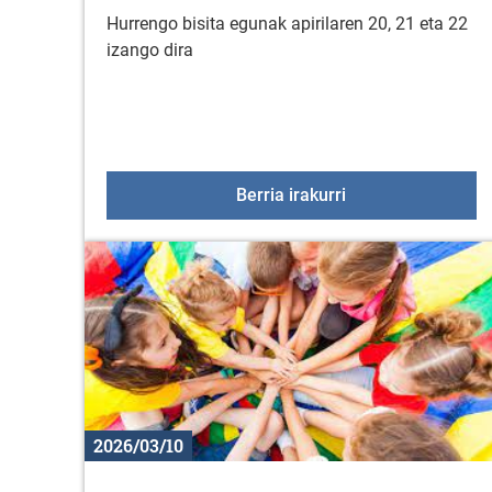
Hurrengo bisita egunak apirilaren 20, 21 eta 22
izango dira
KZGUNEAko hurrengo
Berria irakurri
2026/03/10