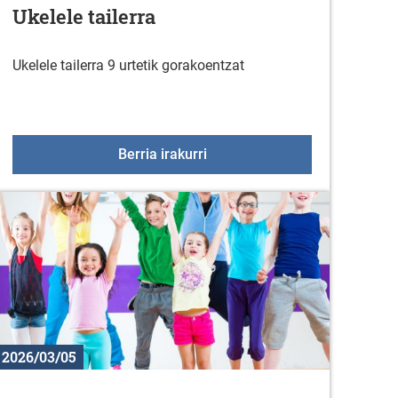
Ukelele tailerra
Ukelele tailerra 9 urtetik gorakoentzat
 14an
Ukelele tailerra
Berria irakurri
2026/03/05