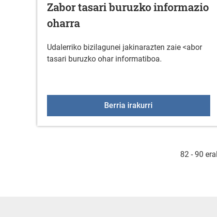
Zabor tasari buruzko informazio
oharra
Udalerriko bizilagunei jakinarazten zaie <abor
tasari buruzko ohar informatiboa.
Zabor tasari buru
Berria irakurri
82 - 90 er