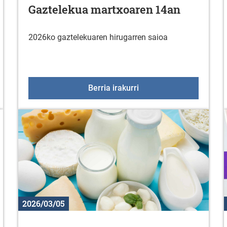
Gaztelekua martxoaren 14an
2026ko gaztelekuaren hirugarren saioa
ak apirilaren 7tik 10era bitartean
Gaztelekua martxoaren
Berria irakurri
2026/03/05