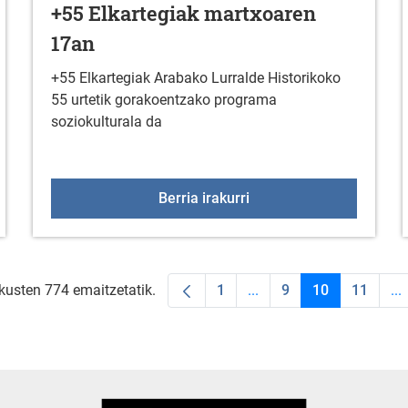
+55 Elkartegiak martxoaren
17an
+55 Elkartegiak Arabako Lurralde Historikoko
55 urtetik gorakoentzako programa
soziokulturala da
zko informazio oharra
+55 Elkartegiak martxo
Berria irakurri
akusten 774 emaitzetatik.
1
...
9
10
11
...
Orrialdea
Intermediate Pages Use 
Orrialdea
Orrialdea
Orrial
In