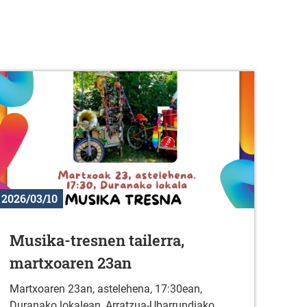
2026/03/10
Musika-tresnen tailerra,
martxoaren 23an
Martxoaren 23an, astelehena, 17:30ean,
Duranako lokalean, Arratzua-Ubarrundiako