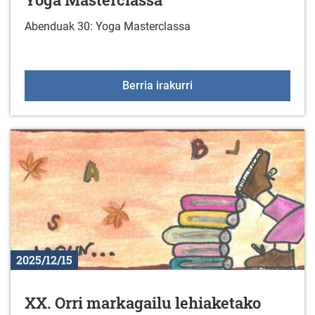
Abenduak 30: Yoga Masterclassa
Yoga Masterclassa
Berria irakurri
2025/12/15
XX. Orri markagailu lehiaketako