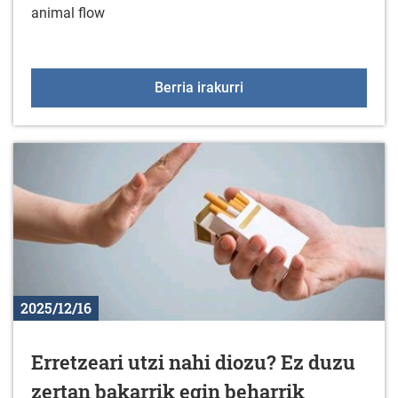
animal flow
Kirol ekintza berriak urt
Berria irakurri
2025/12/16
Erretzeari utzi nahi diozu? Ez duzu
zertan bakarrik egin beharrik