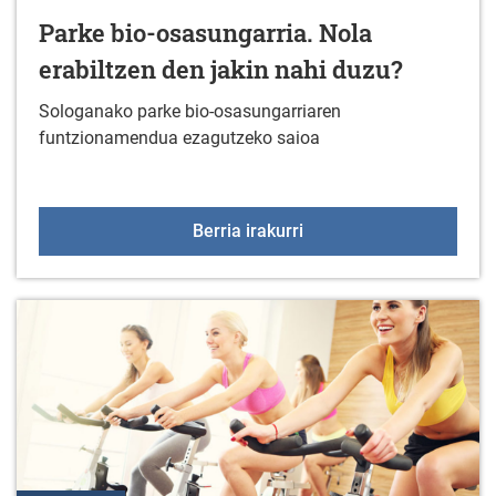
Parke bio-osasungarria. Nola
erabiltzen den jakin nahi duzu?
Sologanako parke bio-osasungarriaren
funtzionamendua ezagutzeko saioa
Parke bio-osasungarria. 
Berria irakurri