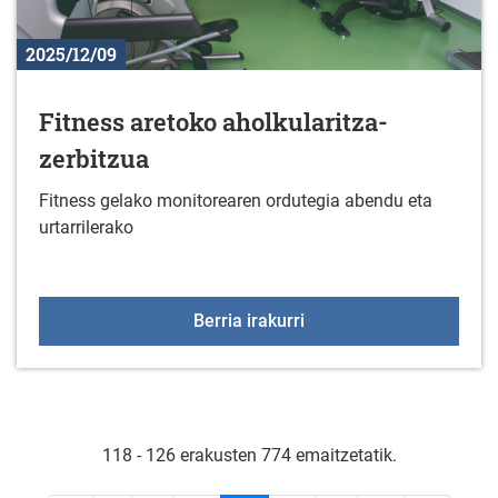
2025/12/09
Fitness aretoko aholkularitza-
zerbitzua
Fitness gelako monitorearen ordutegia abendu eta
urtarrilerako
Fitness aretoko aholkula
Berria irakurri
118 - 126 erakusten 774 emaitzetatik.