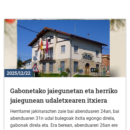
2025/12/22
Gabonetako jaiegunetan eta herriko
jaiegunean udaletxearen itxiera
Herritarrei jakinarazten zaie bai abenduaren 24an, bai
abenduaren 31n udal bulegoak itxita egongo direla,
gabonak direla eta. Era berean, abenduaren 26an ere