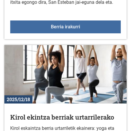
itxita egongo dira, San Esteban jai-eguna dela eta.
Gabonetako jaiegunetan 
Berria irakurri
2025/12/18
Kirol ekintza berriak urtarrilerako
Kirol eskaintza berria urtarriletik ekainera: yoga eta