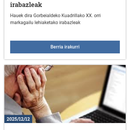
irabazleak
Hauek dira Gorbeialdeko Kuadrillako XX. orri
markagailu lehiaketako irabazleak
XX. Orri markagailu lehi
Berria irakurri
2025/12/12