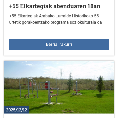
+55 Elkartegiak abenduaren 18an
+55 Elkartegiak Arabako Lurralde Historikoko 55
urtetik gorakoentzako programa soziokulturala da
+55 Elkartegiak abendu
Berria irakurri
2025/12/12