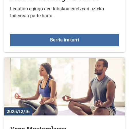
Legution egingo den tabakoa erretzeari uzteko
tailerrean parte hartu.
Erretzeari utzi nahi dio
Berria irakurri
2025/12/16
Yoga Masterclassa