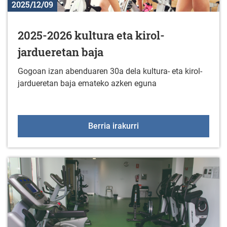
2025/12/09
2025-2026 kultura eta kirol-
jardueretan baja
Gogoan izan abenduaren 30a dela kultura- eta kirol-
jardueretan baja emateko azken eguna
2025-2026 kultura eta ki
Berria irakurri