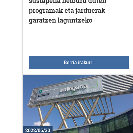
sustapena helburu duten
programak eta jarduerak
garatzen laguntzeko
Elkarte edo funda
Berria irakurri
2022/06/30