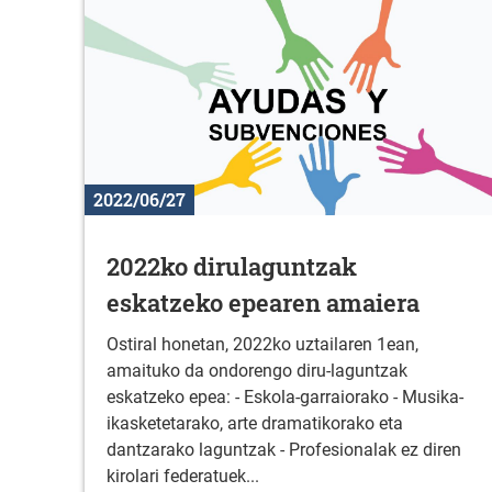
2022/06/27
2022ko dirulaguntzak
eskatzeko epearen amaiera
Ostiral honetan, 2022ko uztailaren 1ean,
amaituko da ondorengo diru-laguntzak
eskatzeko epea: - Eskola-garraiorako - Musika-
ikasketetarako, arte dramatikorako eta
dantzarako laguntzak - Profesionalak ez diren
kirolari federatuek...