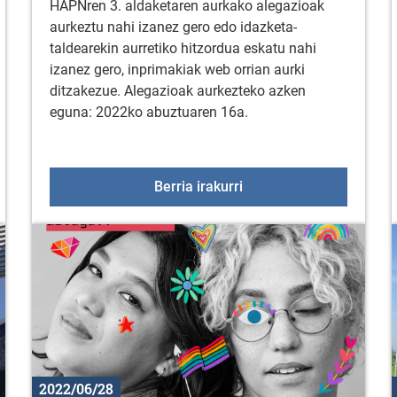
HAPNren 3. aldaketaren aurkako alegazioak
aurkeztu nahi izanez gero edo idazketa-
taldearekin aurretiko hitzordua eskatu nahi
izanez gero, inprimakiak web orrian aurki
ditzakezue. Alegazioak aurkezteko azken
eguna: 2022ko abuztuaren 16a.
zioentzako dirulaguntza deialdia, landa eremuetako adinekoen
Alegazioak Arratzua-Ub
Berria irakurri
2022/06/28