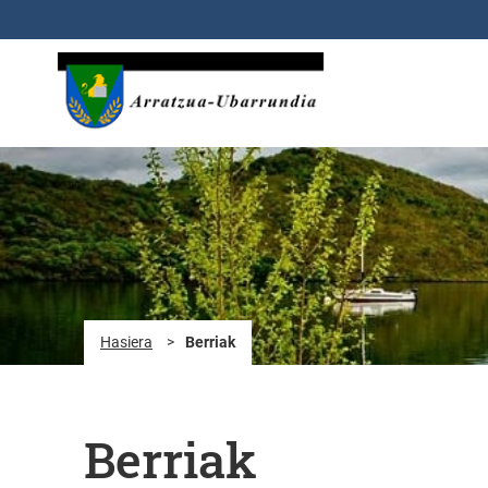
Eduki nagusira joan
Hasiera
>
Berriak
Berriak