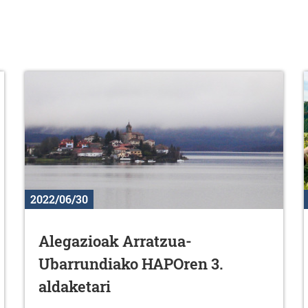
2022/06/30
Alegazioak Arratzua-
Ubarrundiako HAPOren 3.
aldaketari