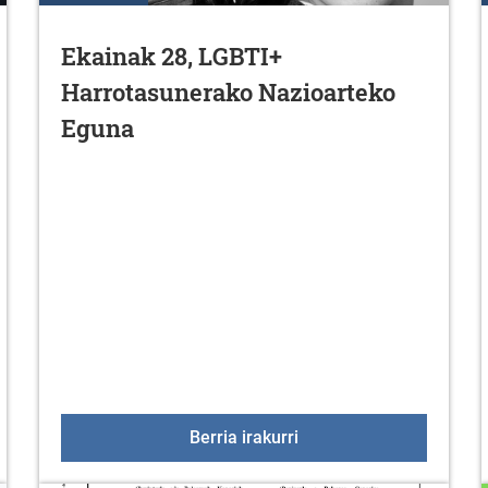
Ekainak 28, LGBTI+
Harrotasunerako Nazioarteko
Eguna
gia uztailean
Ekainak 28, LGBTI+ Har
Berria irakurri