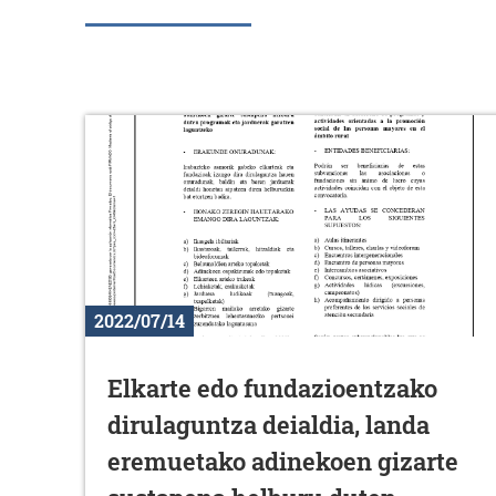
2022/07/14
Elkarte edo fundazioentzako
dirulaguntza deialdia, landa
eremuetako adinekoen gizarte