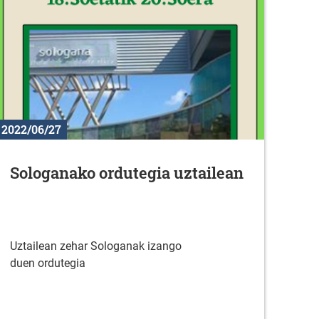
2022/06/27
Sologanako ordutegia uztailean
Uztailean zehar Sologanak izango
duen ordutegia