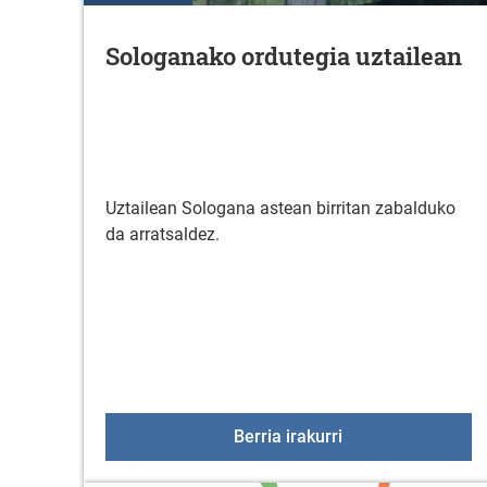
Sologanako ordutegia uztailean
Uztailean Sologana astean birritan zabalduko
da arratsaldez.
Sologanako ordute
Berria irakurri