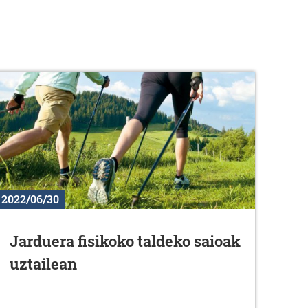
2022/06/30
Jarduera fisikoko taldeko saioak
uztailean