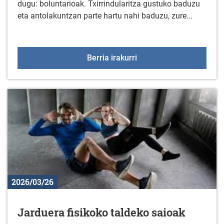
dugu: boluntarioak. Txirrindularitza gustuko baduzu
eta antolakuntzan parte hartu nahi baduzu, zure...
Boluntarioak behar dira L
Berria irakurri
2026/03/26
Jarduera fisikoko taldeko saioak