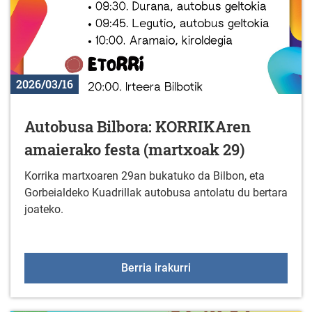
2026/03/16
Autobusa Bilbora: KORRIKAren
amaierako festa (martxoak 29)
Korrika martxoaren 29an bukatuko da Bilbon, eta
Gorbeialdeko Kuadrillak autobusa antolatu du bertara
joateko.
Autobusa Bilbora: KORR
Berria irakurri