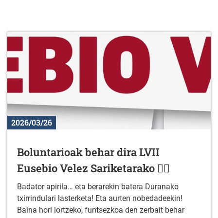
2026/03/26
Boluntarioak behar dira LVII
Eusebio Velez Sariketarako 🚴‍♂️
Badator apirila… eta berarekin batera Duranako
txirrindulari lasterketa! Eta aurten nobedadeekin!
Baina hori lortzeko, funtsezkoa den zerbait behar