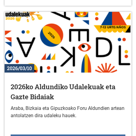
2026/03/10
2026ko Aldundiko Udalekuak eta
Gazte Bidaiak
Araba, Bizkaia eta Gipuzkoako Foru Aldundien artean
antolatzen dira udaleku hauek.