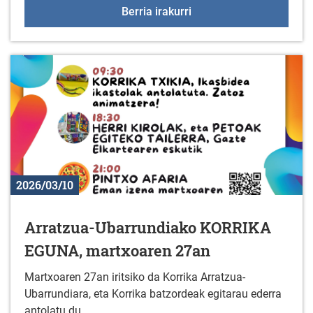
2026ko Aldundiko Udale
Berria irakurri
2026/03/10
Arratzua-Ubarrundiako KORRIKA
EGUNA, martxoaren 27an
Martxoaren 27an iritsiko da Korrika Arratzua-
Ubarrundiara, eta Korrika batzordeak egitarau ederra
antolatu du.