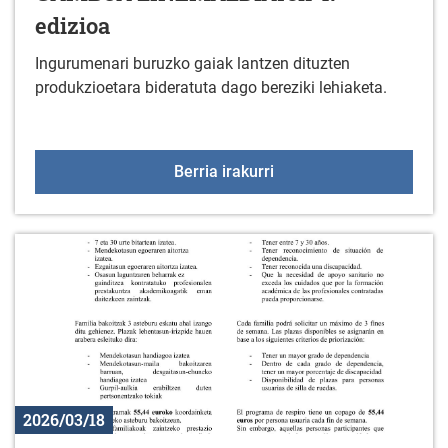
edizioa
Ingurumenari buruzko gaiak lantzen dituzten
produkzioetara bideratuta dago bereziki lehiaketa.
GAMBOA ZINEMALDIAren
Berria irakurri
2026/03/18