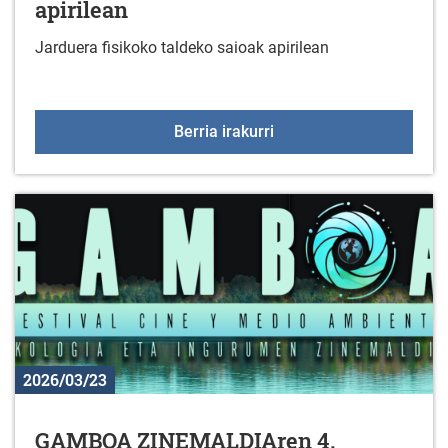
apirilean
Jarduera fisikoko taldeko saioak apirilean
Jarduera fisikoko taldek
Berria irakurri
2026/03/23
GAMBOA ZINEMALDIAren 4.