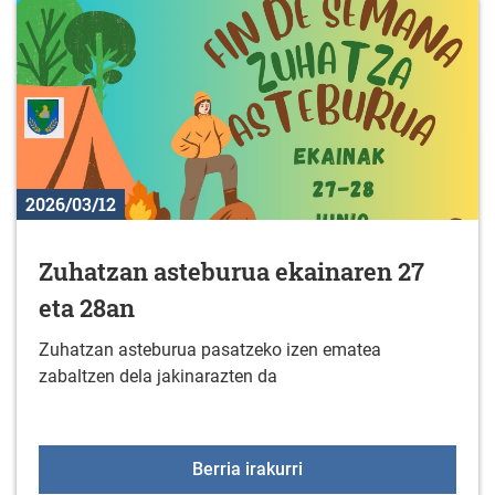
2026/03/12
Zuhatzan asteburua ekainaren 27
eta 28an
Zuhatzan asteburua pasatzeko izen ematea
zabaltzen dela jakinarazten da
Zuhatzan asteburua eka
Berria irakurri