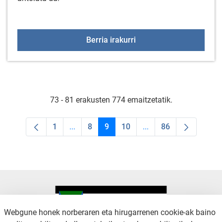
Arratzua-Ubarrundiako
Berria irakurri
73 - 81 erakusten 774 emaitzetatik.
1
...
8
9
10
...
86
Orrialdea
Intermediate Pages Use TAB to navigate.
Orrialdea
Orrialdea
Orrialdea
Intermediate Pages Us
Orrialdea
Webgune honek norberaren eta hirugarrenen cookie-ak baino