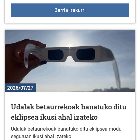
Sologanako ordutegia ir
Berria irakurri
2026/07/27
Udalak betaurrekoak banatuko ditu
eklipsea ikusi ahal izateko
Udalak betaurrekoak banatuko ditu eklipsea modu
seguruan ikusi ahal izateko