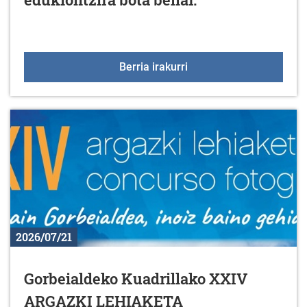
Inausketa eta lorezaint
Berria irakurri
2026/07/21
Gorbeialdeko Kuadrillako XXIV
ARGAZKI LEHIAKETA