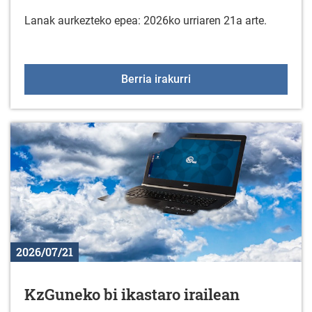
Lanak aurkezteko epea: 2026ko urriaren 21a arte.
Gorbeialdeko Kuadrill
Berria irakurri
2026/07/21
KzGuneko bi ikastaro irailean