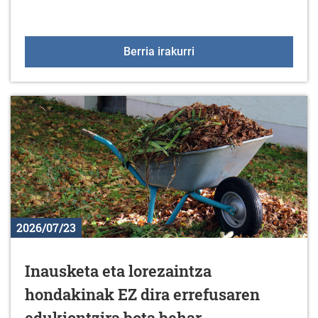
Udalak betaurrekoak bana
Berria irakurri
2026/07/23
Inausketa eta lorezaintza
hondakinak EZ dira errefusaren
edukiontzira bota behar.