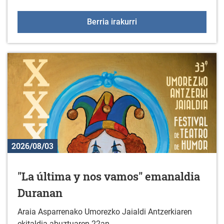
2026-2027 ikasturterako 
Berria irakurri
2026/08/03
"La última y nos vamos" emanaldia
Duranan
Araia Asparrenako Umorezko Jaialdi Antzerkiaren
ekitaldia abuztuaren 22an