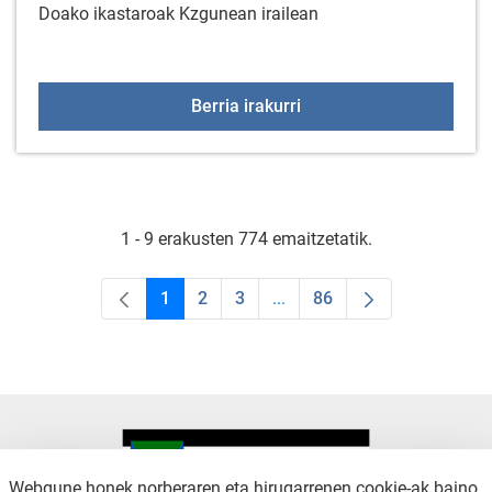
Doako ikastaroak Kzgunean irailean
KzGuneko bi ikastaro ira
Berria irakurri
1 - 9 erakusten 774 emaitzetatik.
1
2
3
...
86
Orrialdea
Orrialdea
Orrialdea
Intermediate Pages Use TAB
Orrialdea
Webgune honek norberaren eta hirugarrenen cookie-ak baino