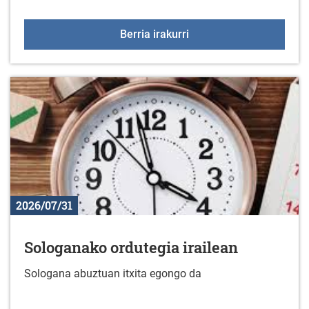
Kirol eskaintza irailean
Berria irakurri
2026/07/31
Sologanako ordutegia irailean
Sologana abuztuan itxita egongo da