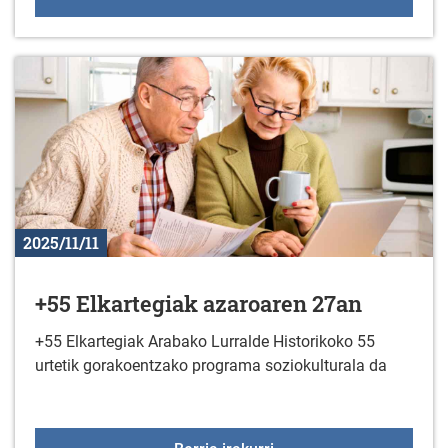
2025/11/11
+55 Elkartegiak azaroaren 27an
+55 Elkartegiak Arabako Lurralde Historikoko 55
urtetik gorakoentzako programa soziokulturala da