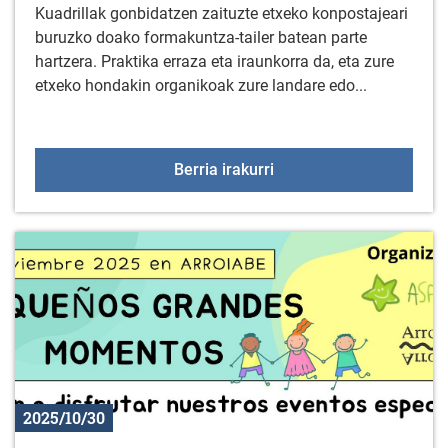
Kuadrillak gonbidatzen zaituzte etxeko konpostajeari
buruzko doako formakuntza-tailer batean parte
hartzera. Praktika erraza eta iraunkorra da, eta zure
etxeko hondakin organikoak zure landare edo...
ETXEKO KONPOSTAJE
Berria irakurri
2025/10/30