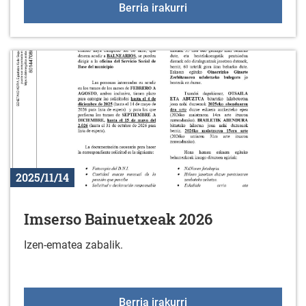
Azaroak 25, Emakumeeng
Berria irakurri
2025/11/14
Imserso Bainuetxeak 2026
Izen-ematea zabalik.
Imserso Bainuetxeak 2
Berria irakurri