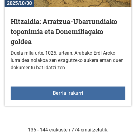
2025/10/30
Hitzaldia: Arratzua-Ubarrundiako
toponimia eta Donemiliagako
goldea
Duela mila urte, 1025. urtean, Arabako Erdi Aroko
lurraldea nolakoa zen ezagutzeko aukera eman duen
dokumentu bat idatzi zen
Hitzaldia: Arratzua-Uba
Berria irakurri
136 - 144 erakusten 774 emaitzetatik.