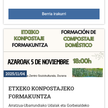
Hitzaldia: “Indarkeria es
Berria irakurri
2025/11/04
ETXEKO KONPOSTAJEKO
FORMAKUNTZA
Arratzua-Ubarrundiako Udalak eta Gorbeialdeko