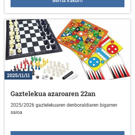
+55 Elkartegiak azaroa
Berria irakurri
2025/11/11
Gaztelekua azaroaren 22an
2025/2026 gaztelekuaren denboraldiaren bigarren
saioa