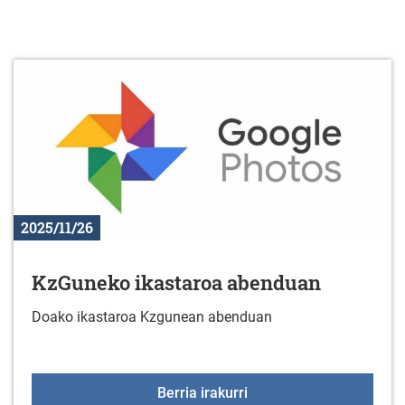
2025/11/26
KzGuneko ikastaroa abenduan
Doako ikastaroa Kzgunean abenduan
KzGuneko ikastaroa ab
Berria irakurri