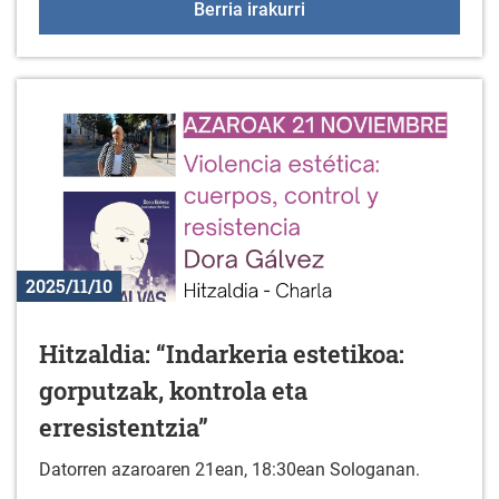
Gaztelekua azaroaren 
Berria irakurri
2025/11/10
Hitzaldia: “Indarkeria estetikoa:
gorputzak, kontrola eta
erresistentzia”
Datorren azaroaren 21ean, 18:30ean Sologanan.