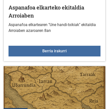
Aspanafoa elkarteko ekitaldia
Arroiaben
Aspanafoa elkartearen "Une handi-txikiak" ekitaldia
Arroiaben azaroaren 8an
Aspanafoa elkarteko eki
Berria irakurri