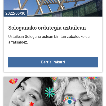
2022/06/30
Sologanako ordutegia uztailean
Uztailean Sologana astean birritan zabalduko da
arratsaldez.
Sologanako ordutegia uz
Berria irakurri