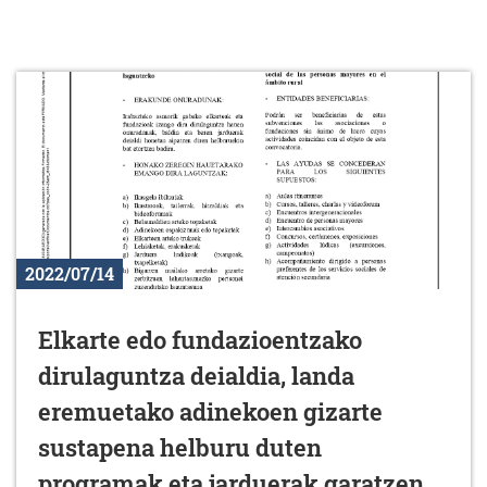
2022/07/14
Elkarte edo fundazioentzako
dirulaguntza deialdia, landa
eremuetako adinekoen gizarte
sustapena helburu duten
programak eta jarduerak garatzen