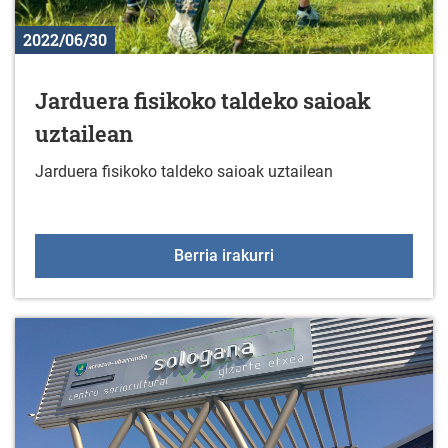
2022/06/30
Jarduera fisikoko taldeko saioak
uztailean
Jarduera fisikoko taldeko saioak uztailean
Jarduera fisikoko taldek
Berria irakurri