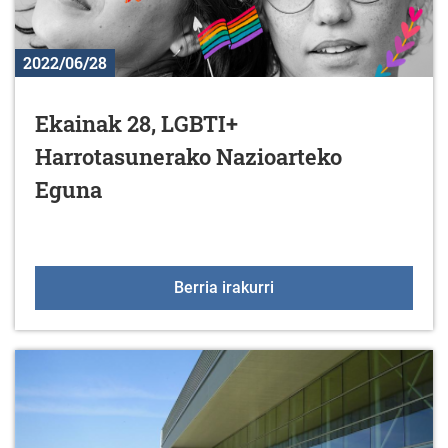
2022/06/28
Ekainak 28, LGBTI+
Harrotasunerako Nazioarteko
Eguna
Ekainak 28, LGBTI+ Har
Berria irakurri