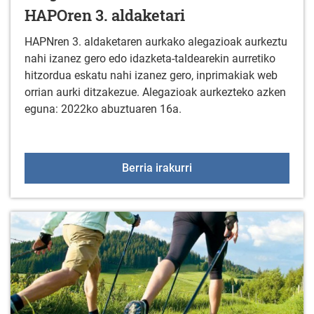
HAPOren 3. aldaketari
HAPNren 3. aldaketaren aurkako alegazioak aurkeztu
nahi izanez gero edo idazketa-taldearekin aurretiko
hitzordua eskatu nahi izanez gero, inprimakiak web
orrian aurki ditzakezue. Alegazioak aurkezteko azken
eguna: 2022ko abuztuaren 16a.
Alegazioak Arratzua-Ub
Berria irakurri