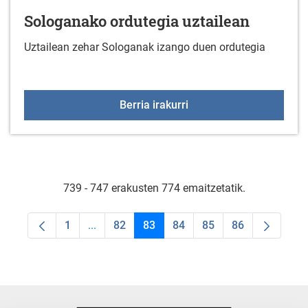
Sologanako ordutegia uztailean
Uztailean zehar Sologanak izango duen ordutegia
Sologanako ordutegia uz
Berria irakurri
739 - 747 erakusten 774 emaitzetatik.
1
...
82
83
84
85
86
Orrialdea
Intermediate Pages Use TAB to navigate.
Orrialdea
Orrialdea
Orrialdea
Orrialdea
Orrialdea