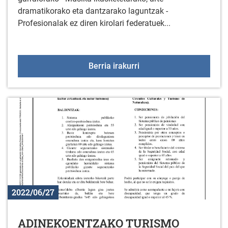
dramatikorako eta dantzarako laguntzak -
Profesionalak ez diren kirolari federatuek...
2022ko dirulaguntzak e
Berria irakurri
2022/06/27
ADINEKOENTZAKO TURISMO