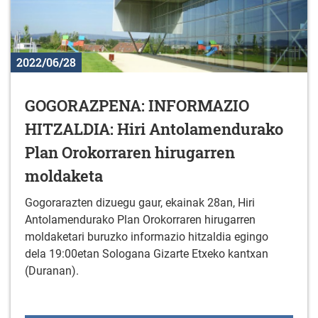
2022/06/28
GOGORAZPENA: INFORMAZIO
HITZALDIA: Hiri Antolamendurako
Plan Orokorraren hirugarren
moldaketa
Gogorarazten dizuegu gaur, ekainak 28an, Hiri
Antolamendurako Plan Orokorraren hirugarren
moldaketari buruzko informazio hitzaldia egingo
dela 19:00etan Sologana Gizarte Etxeko kantxan
(Duranan).