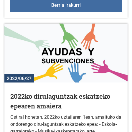
GOGORAZPENA: INFORMAZ
Berria irakurri
2022/06/27
2022ko dirulaguntzak eskatzeko
epearen amaiera
Ostiral honetan, 2022ko uztailaren 1ean, amaituko da
ondorengo diru-laguntzak eskatzeko epea: - Eskola-
garraiorako - Musika-ikasketetarako, arte