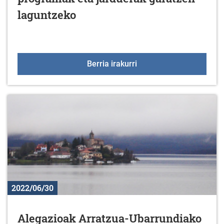
laguntzeko
Elkarte edo fundazioent
Berria irakurri
2022/06/30
Alegazioak Arratzua-Ubarrundiako