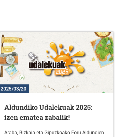
2025/03/20
Aldundiko Udalekuak 2025:
izen ematea zabalik!
Araba, Bizkaia eta Gipuzkoako Foru Aldundien