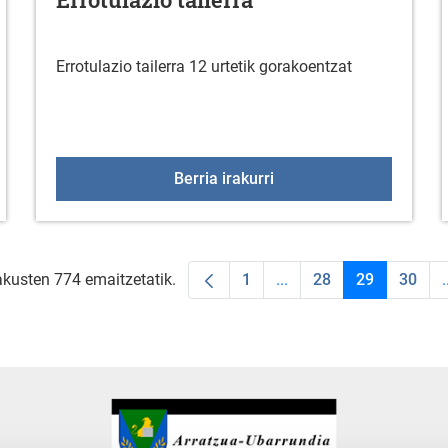
Errotulazio tailerra 12 urtetik gorakoentzat
ntry 2025 kirol proba
Errotulazio tailerra
Berria irakurri
akusten 774 emaitzetatik.
1
...
28
29
30
.
Orrialdea
Intermediate Pages Use
Orrialdea
Orrialdea
Orria