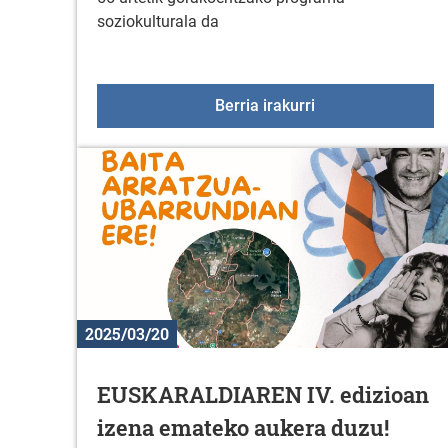
soziokulturala da
+55 Elkartegiak m
Berria irakurri
2025/03/20
EUSKARALDIAREN IV. edizioan
izena emateko aukera duzu!