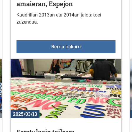
amaieran, Espejon
Kuadrillan 2013an eta 2014an jaiotakoei
zuzendua.
V. edizioan izena emateko aukera duzu!
GORBEIALDEKO BERTSO-A
Berria irakurri
2025/03/13
Errotulazio tailerra