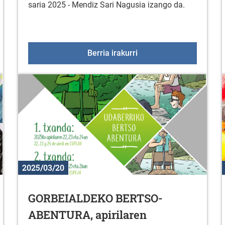
saria 2025 - Mendiz Sari Nagusia izango da.
artxoaren 27an
56. "EUSEBIO VELEZ" sar
Berria irakurri
2025/03/20
GORBEIALDEKO BERTSO-
ABENTURA, apirilaren