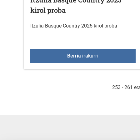
kirol proba
Itzulia Basque Country 2025 kirol proba
Itzulia Basque Cou
Berria irakurri
253 - 261 er