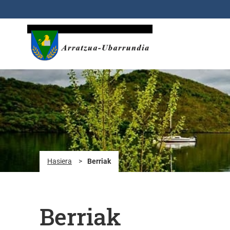
Eduki nagusira joan
Hasiera
>
Berriak
Berriak