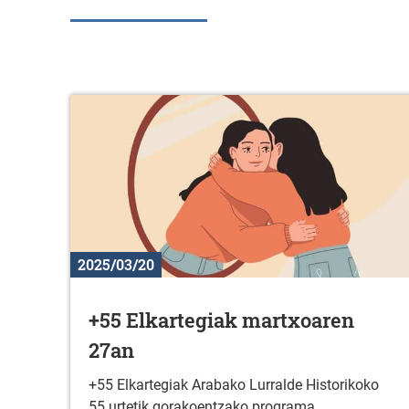
2025/03/20
+55 Elkartegiak martxoaren
27an
+55 Elkartegiak Arabako Lurralde Historikoko
55 urtetik gorakoentzako programa