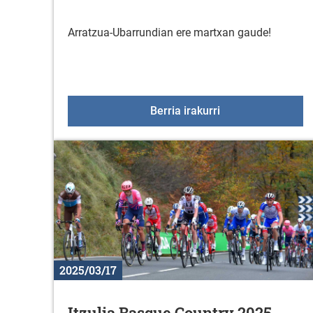
Arratzua-Ubarrundian ere martxan gaude!
EUSKARALDIAREN I
Berria irakurri
2025/03/17
Itzulia Basque Country 2025