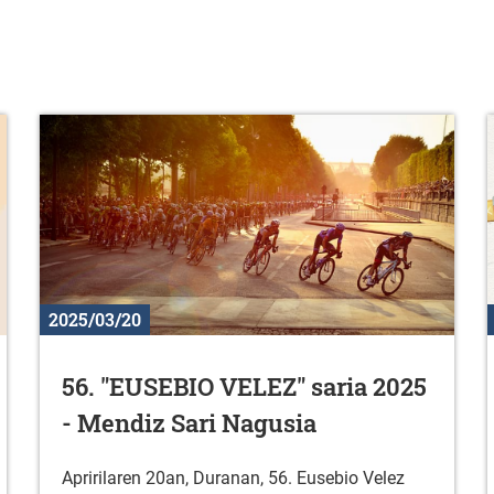
2025/03/20
56. "EUSEBIO VELEZ" saria 2025
- Mendiz Sari Nagusia
Apririlaren 20an, Duranan, 56. Eusebio Velez