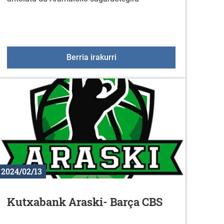
orreta LGEko landa garapenerako teknikaria
Aramaioko sagardotegira irte
Berria irakurri
2024/02/13
Kutxabank Araski- Barça CBS