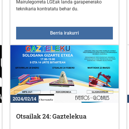
Mairulegorreta LGEak landa garapenerako
teknikaria kontratatu behar du.
 Celta Zorka
Lan Eskaintza: Mairuleg
Berria irakurri
2024/02/14
Otsailak 24: Gaztelekua