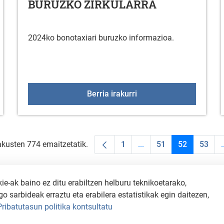
BURUZKO ZIRKULARRA
2024ko bonotaxiari buruzko informazioa.
zak
2024KO BONO TAXIARI
Berria irakurri
akusten 774 emaitzetatik.
1
...
51
52
53
.
Orrialdea
Intermediate Pages Use
Orrialdea
Orrialdea
Orria
-ak baino ez ditu erabiltzen helburu teknikoetarako,
o sarbideak erraztu eta erabilera estatistikak egin daitezen,
Pribatutasun politika kontsultatu