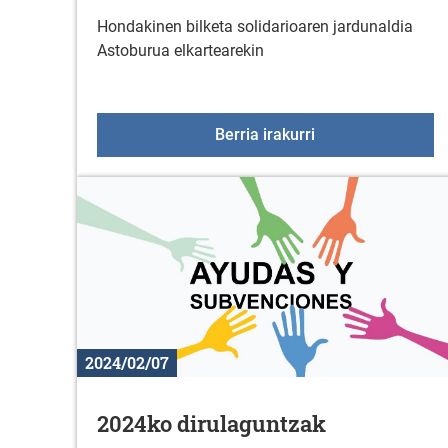
Hondakinen bilketa solidarioaren jardunaldia
Astoburua elkartearekin
Hondakinen bilket
Berria irakurri
2024/02/07
2024ko dirulaguntzak