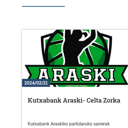
2024/02/21
Kutxabank Araski- Celta Zorka
Kutxabank Araskiko partidaruko sarrerak