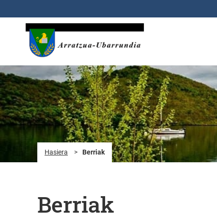
Eduki nagusira joan
Hasiera
>
Berriak
Berriak