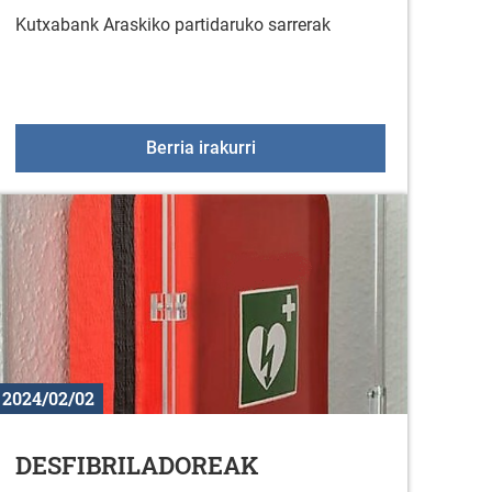
Kutxabank Araskiko partidaruko sarrerak
Kutxabank Araski- Barça CBS
Berria irakurri
2024/02/02
DESFIBRILADOREAK