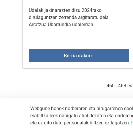
Udalak jakinarazten dizu 2024rako
dirulaguntzen zerrenda argitaratu dela
Arratzua-Ubarrundia udalerrian.
2024ko dirulagunt
Berria irakurri
460 - 468 er
Webgune honek norberaren eta hirugarrenen cookie
erabiltzaileek nabigatu ahal dezaten eta ondoreng
eta ez ditu datu pertsonalak biltzen ez lagatzen.