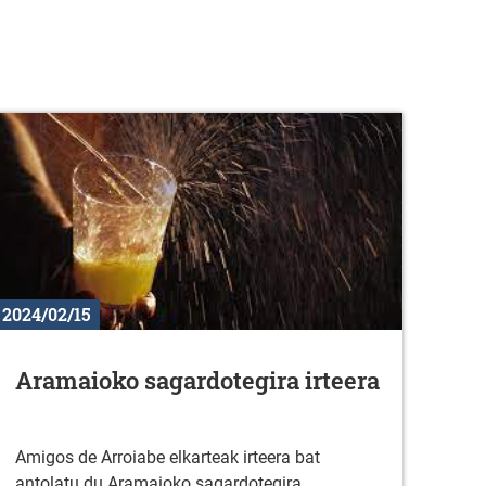
2024/02/15
Aramaioko sagardotegira irteera
Amigos de Arroiabe elkarteak irteera bat
antolatu du Aramaioko sagardotegira