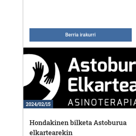
Kutxabank Araski-
Berria irakurri
2024/02/15
Hondakinen bilketa Astoburua
elkartearekin