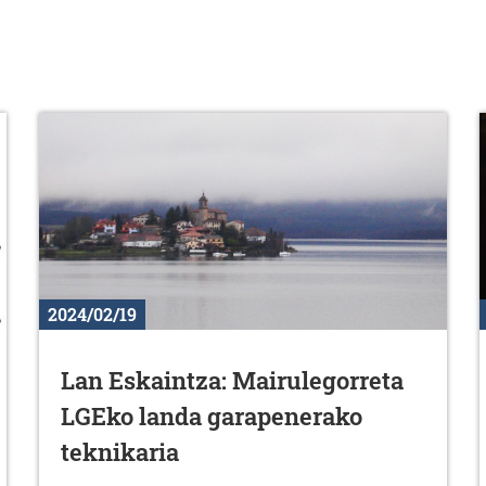
2024/02/19
Lan Eskaintza: Mairulegorreta
LGEko landa garapenerako
teknikaria