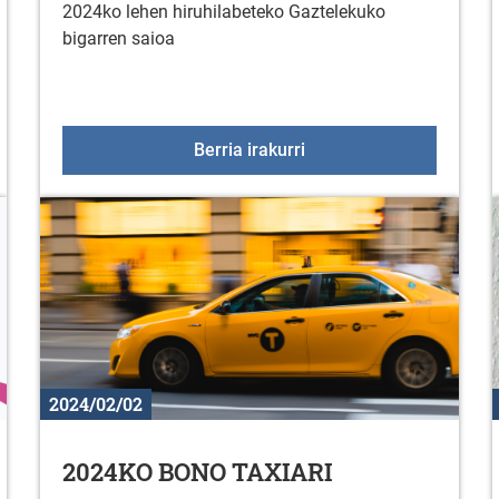
2024ko lehen hiruhilabeteko Gaztelekuko
bigarren saioa
a Astoburua elkartearekin
Otsailak 24: Gaztelekua
Berria irakurri
2024/02/02
2024KO BONO TAXIARI