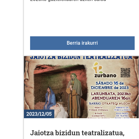
Abenduak 16: Gaz
Berria irakurri
2023/12/05
Jaiotza bizidun teatralizatua,