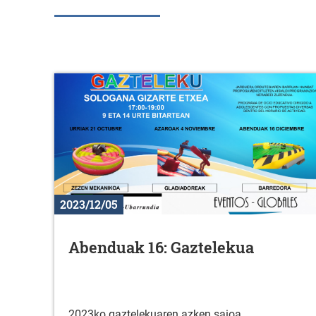
2023/12/05
Abenduak 16: Gaztelekua
2023ko gaztelekuaren azken saioa