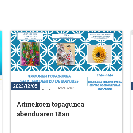
2023/12/05
Adinekoen topagunea
abenduaren 18an