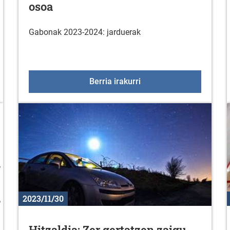
osoa
Gabonak 2023-2024: jarduerak
atralizatua, Zurbaon
Gabonak 2023-2024: pr
Berria irakurri
2023/11/30
Hitzaldia: Zer gertatzen zaigu