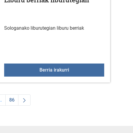
Sologanako liburutegian liburu berriak
 zaigu gizonoi?: Gizonak eta berdintasuna Duplicate 0
Liburu berriak liburutegian
Berria irakurri
..
86
 TAB to navigate.
ldea
Intermediate Pages Use TAB to navigate.
Orrialdea