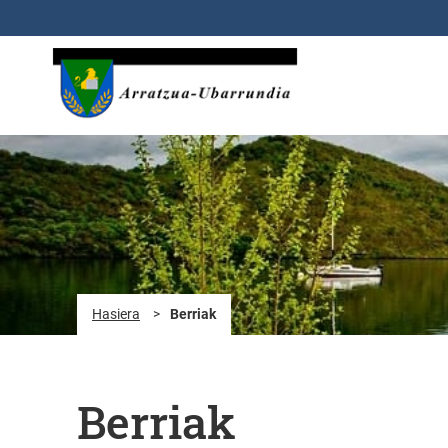
Eduki nagusira joan
Hasiera
>
Berriak
Berriak