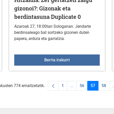
gizonoi?: Gizonak eta
berdintasuna Duplicate 0
Azaroak 27, 18:00tan Sologanan. Jendarte
berdinsaleago bat sortzeko gizonen duten
papera, ardura eta garratzia.
 Embutidos Pajariel Bembibre
Hitzaldia: Zer gertatzen
Berria irakurri
akusten 774 emaitzetatik.
1
...
56
57
58
.
Orrialdea
Intermediate Pages Use
Orrialdea
Orrialdea
Orria