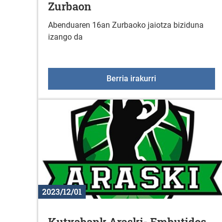
Zurbaon
Abenduaren 16an Zurbaoko jaiotza biziduna
izango da
Jaiotza bizidun te
Berria irakurri
2023/12/01
Kutxabank Araski- Embutidos