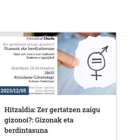
2023/12/05
Hitzaldia: Zer gertatzen zaigu
gizonoi?: Gizonak eta
berdintasuna