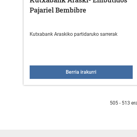
Pajariel Bembibre
Kutxabank Araskiko partidaruko sarrerak
Kutxabank Araski-
Berria irakurri
505 - 513 er