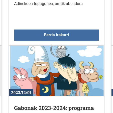
Adinekoen topagunea, urritik abendura
telekua
Adinekoen topagunea a
Berria irakurri
2023/12/01
Gabonak 2023-2024: programa