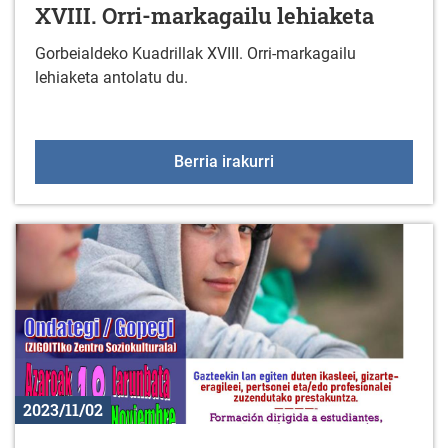
XVIII. Orri-markagailu lehiaketa
Gorbeialdeko Kuadrillak XVIII. Orri-markagailu
lehiaketa antolatu du.
XVIII. Orri-markagailu l
Berria irakurri
2023/11/02