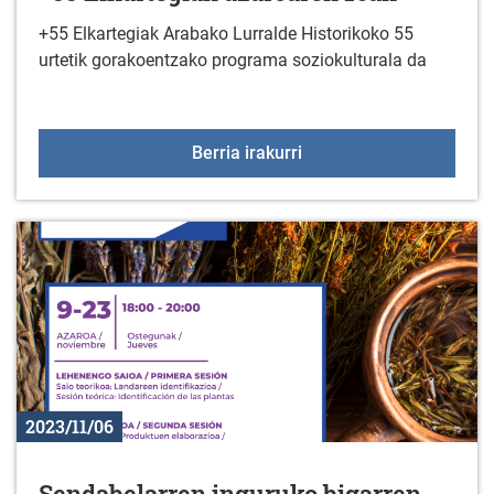
+55 Elkartegiak Arabako Lurralde Historikoko 55
urtetik gorakoentzako programa soziokulturala da
+55 Elkartegiak azaroa
Berria irakurri
2023/11/06
Sendabelarren inguruko bigarren