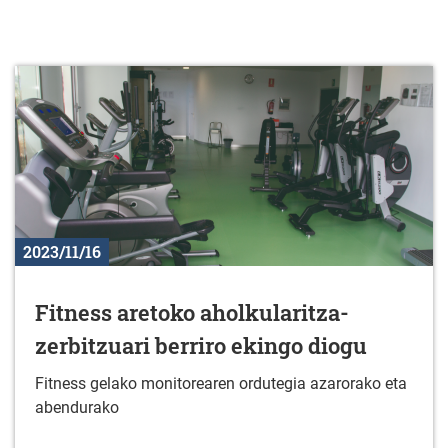
2023/11/16
Fitness aretoko aholkularitza-
zerbitzuari berriro ekingo diogu
Fitness gelako monitorearen ordutegia azarorako eta
abendurako