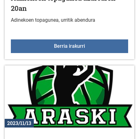
20an
Adinekoen topagunea, urritik abendura
Adinekoen topagunea a
Berria irakurri
2023/11/13