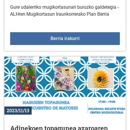
Gure udalerriko mugikortasunari buruzko galdetegia -
ALHren Mugikortasun Iraunkorrerako Plan Berria
Gure udalerriko mugikor
Berria irakurri
2023/11/13
Adinekoen topagunea azaroaren