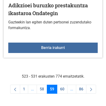
Adikzioei buruzko prestakuntza
ikastaroa Ondategin
Gazteekin lan egiten duten pertsonei zuzendutako
formakuntza.
Adikzioei buruzko prest
Berria irakurri
523 - 531 erakusten 774 emaitzetatik.
1
...
58
59
60
...
86
Orrialdea
Intermediate Pages Use TAB to navigate.
Orrialdea
Orrialdea
Orrialdea
Intermediate Pages U
Orrialdea