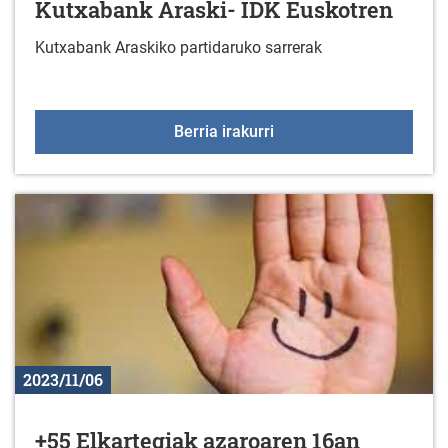
Kutxabank Araski- IDK Euskotren
Kutxabank Araskiko partidaruko sarrerak
Kutxabank Araski- IDK 
Berria irakurri
2023/11/06
+55 Elkartegiak azaroaren 16an