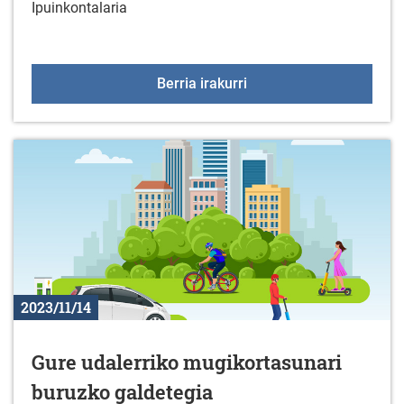
Ipuinkontalaria
Ipuinkontalaria familia 
Berria irakurri
2023/11/14
Gure udalerriko mugikortasunari
buruzko galdetegia