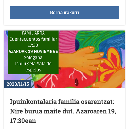
Fitness aretoko aholkula
Berria irakurri
2023/11/15
Ipuinkontalaria familia osarentzat:
Nire burua maite dut. Azaroaren 19,
17:30ean