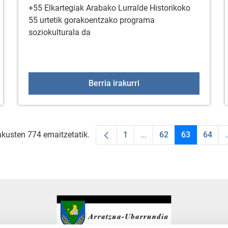
+55 Elkartegiak Arabako Lurralde Historikoko
55 urtetik gorakoentzako programa
soziokulturala da
NDIAK BAT EGIN DU ASTEKLIMAREN IV. EDIZIOAREKIN
Badator +55 Elkartegia
Berria irakurri
akusten 774 emaitzetatik.
1
...
62
63
64
.
Orrialdea
Intermediate Pages Use
Orrialdea
Orrialdea
Orria