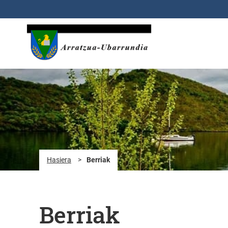
Eduki nagusira joan
Hasiera
>
Berriak
Berriak