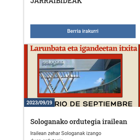
JARRAIBIDEAK
DURANAKO LANDA
Berria irakurri
2023/09/19
Sologanako ordutegia irailean
Irailean zehar Sologanak izango