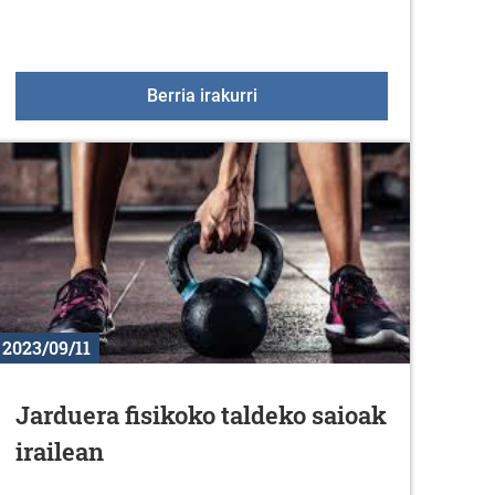
Ekintzak 2023-2024
Berria irakurri
2023/09/11
Jarduera fisikoko taldeko saioak
irailean