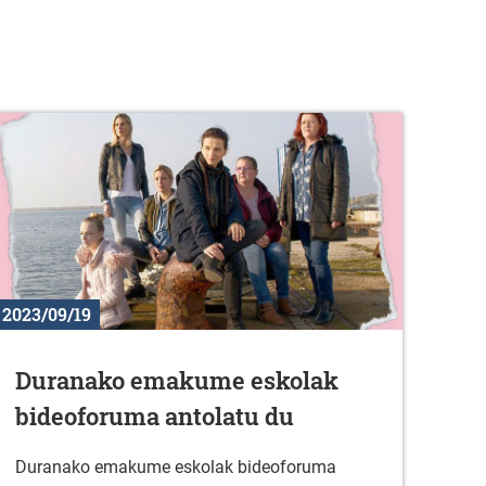
2023/09/19
Duranako emakume eskolak
bideoforuma antolatu du
Duranako emakume eskolak bideoforuma