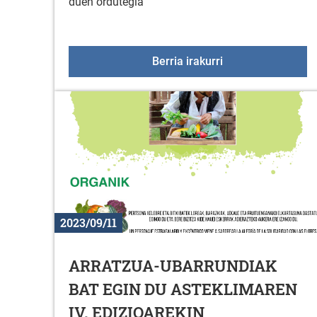
duen ordutegia
Sologanako ordute
Berria irakurri
2023/09/11
ARRATZUA-UBARRUNDIAK
BAT EGIN DU ASTEKLIMAREN
IV. EDIZIOAREKIN