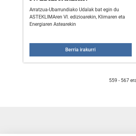
Arratzua-Ubarrundiako Udalak bat egin du
ASTEKLIMAren VI. edizioarekin, Klimaren eta
Energiaren Astearekin
ARRATZUA-UBARRU
Berria irakurri
559 - 567 er