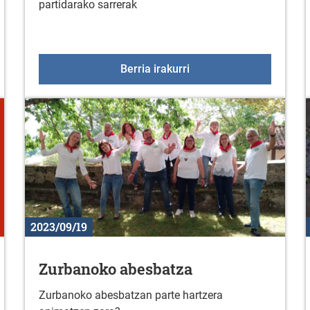
partidarako sarrerak
 GARBIGUNEAREN ORDUTEGIA ETA FUNTZIONAMENDU-JAR
Araskiko denboraldiko l
Berria irakurri
2023/09/19
Zurbanoko abesbatza
Zurbanoko abesbatzan parte hartzera