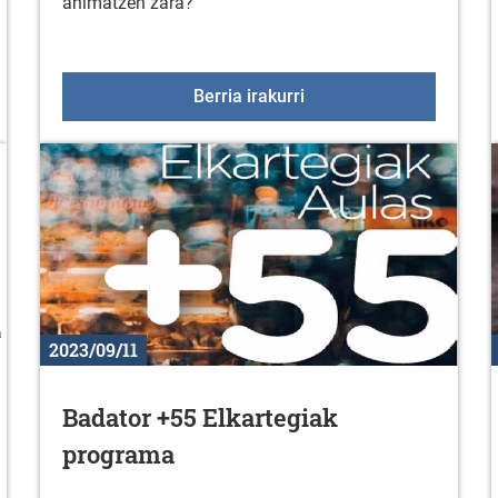
animatzen zara?
gia irailean
Zurbanoko abesbatza
Berria irakurri
2023/09/11
Badator +55 Elkartegiak
programa