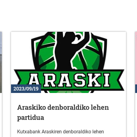
2023/09/19
Araskiko denboraldiko lehen
partidua
Kutxabank Araskiren denboraldiko lehen