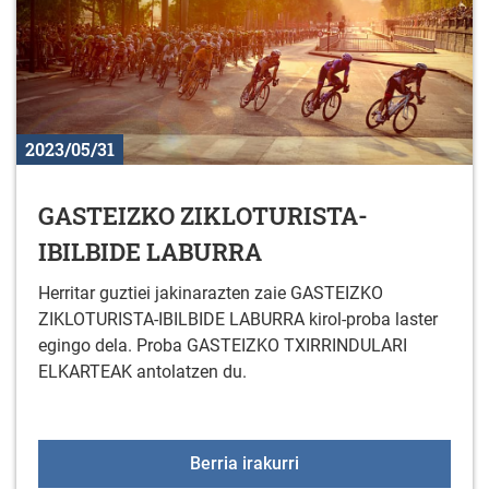
2023/05/31
GASTEIZKO ZIKLOTURISTA-
IBILBIDE LABURRA
Herritar guztiei jakinarazten zaie GASTEIZKO
ZIKLOTURISTA-IBILBIDE LABURRA kirol-proba laster
egingo dela. Proba GASTEIZKO TXIRRINDULARI
ELKARTEAK antolatzen du.
GASTEIZKO ZIKLOTURI
Berria irakurri