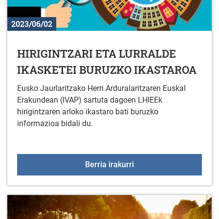
2023/06/02
HIRIGINTZARI ETA LURRALDE
IKASKETEI BURUZKO IKASTAROA
Eusko Jaurlaritzako Herri Arduralaritzaren Euskal
Erakundean (IVAP) sartuta dagoen LHIEEk
hirigintzaren arloko ikastaro bati buruzko
informazioa bidali du.
HIRIGINTZARI ETA LU
Berria irakurri