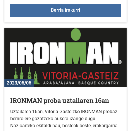
KIROL EKINTZAK - UZT
Berria irakurri
2023/06/06
IRONMAN proba uztailaren 16an
Uztailaren 16an, Vitoria-Gasteizko IRONMAN probaz
berriro ere gozatzeko aukera izango dugu.
Nazioarteko ekitaldi hau, besteak beste, erakargarria