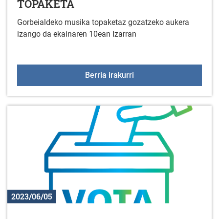
TOPAKETA
Gorbeialdeko musika topaketaz gozatzeko aukera
izango da ekainaren 10ean Izarran
GORBEIALDEKO MUSIK
Berria irakurri
2023/06/05