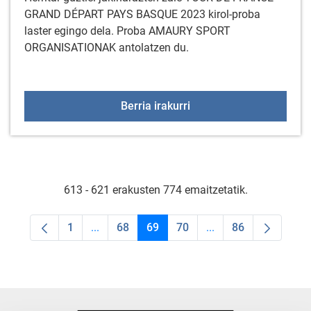
GRAND DÉPART PAYS BASQUE 2023 kirol-proba
laster egingo dela. Proba AMAURY SPORT
ORGANISATIONAK antolatzen du.
TOUR DE FRANCE-GRAN
Berria irakurri
613 - 621 erakusten 774 emaitzetatik.
1
...
68
69
70
...
86
Orrialdea
Intermediate Pages Use TAB to navigate.
Orrialdea
Orrialdea
Orrialdea
Intermediate Pages U
Orrialdea