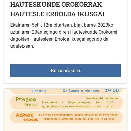
HAUTESKUNDE OROKORRAK
HAUTESLE ERROLDA IKUSGAI
Ekainaren 5etik 12ra bitartean, biak barne, 2023ko
uztailaren 23an egingo diren Hauteskunde Orokorrei
dagokien Hautesleen Errolda ikusgai egondo da
udaletxean.
HAUTESKUNDE OROKOR
Berria irakurri