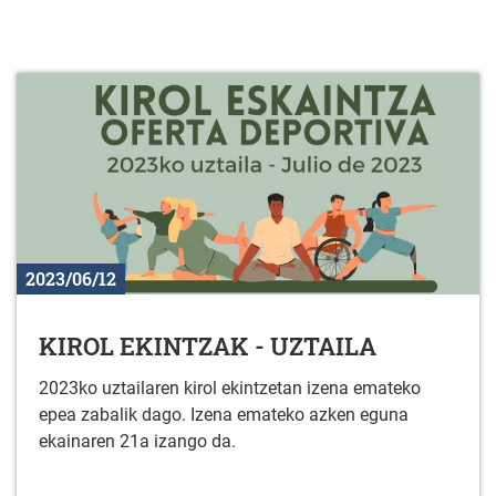
2023/06/12
KIROL EKINTZAK - UZTAILA
2023ko uztailaren kirol ekintzetan izena emateko
epea zabalik dago. Izena emateko azken eguna
ekainaren 21a izango da.