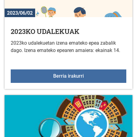
2023/06/02
2023KO UDALEKUAK
2023ko udalekuetan izena emateko epea zabalik
dago. Izena emateko epearen amaiera: ekainak 14.
2023KO UDALEKUAK
Berria irakurri