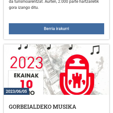
da turismoarentzat. Aurten, 2.000 parte hartzailetik
gora izango ditu.
IRONMAN proba uztaila
Berria irakurri
2023/06/05
GORBEIALDEKO MUSIKA