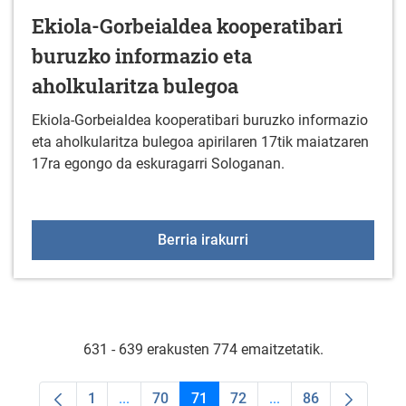
Ekiola-Gorbeialdea kooperatibari
buruzko informazio eta
aholkularitza bulegoa
Ekiola-Gorbeialdea kooperatibari buruzko informazio
eta aholkularitza bulegoa apirilaren 17tik maiatzaren
17ra egongo da eskuragarri Sologanan.
Ekiola-Gorbeialdea koop
Berria irakurri
631 - 639 erakusten 774 emaitzetatik.
1
...
70
71
72
...
86