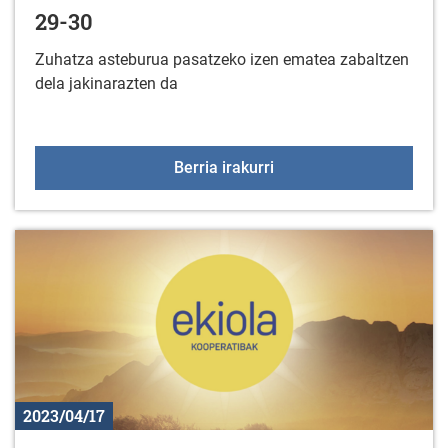
29-30
Zuhatza asteburua pasatzeko izen ematea zabaltzen
dela jakinarazten da
ZUHATZA ASTEBURUA. 
Berria irakurri
2023/04/17