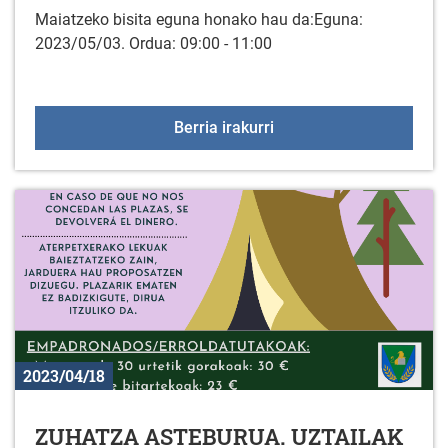
Maiatzeko bisita eguna honako hau da:Eguna:
2023/05/03. Ordua: 09:00 - 11:00
Hurrengo bisita KZGUNE
Berria irakurri
2023/04/18
ZUHATZA ASTEBURUA. UZTAILAK