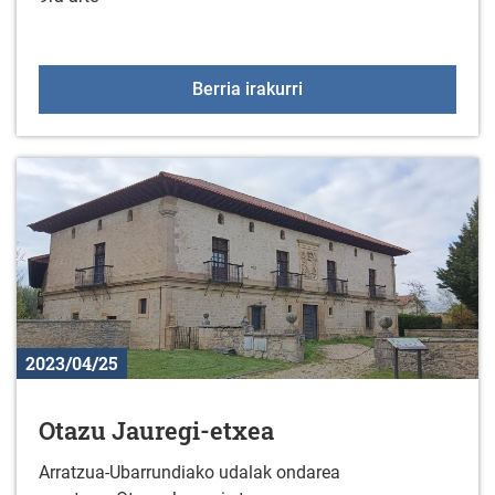
BIENAL LUCKY BOOKS:
Berria irakurri
2023/04/25
Otazu Jauregi-etxea
Arratzua-Ubarrundiako udalak ondarea