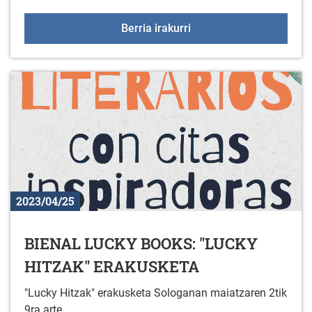
VI. GASTEIZKO RALLY 
Berria irakurri
2023/04/25
BIENAL LUCKY BOOKS: "LUCKY
HITZAK" ERAKUSKETA
"Lucky Hitzak" erakusketa Sologanan maiatzaren 2tik
9ra arte