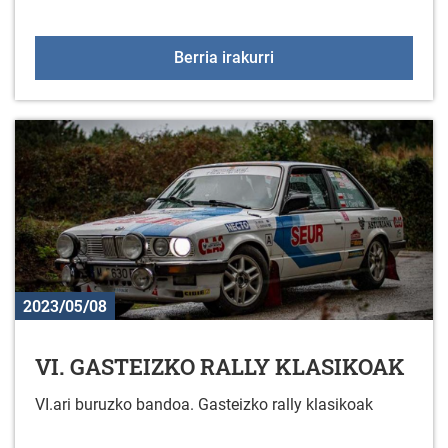
Lan Eskaintza: GARBIT
Berria irakurri
2023/05/08
VI. GASTEIZKO RALLY KLASIKOAK
VI.ari buruzko bandoa. Gasteizko rally klasikoak