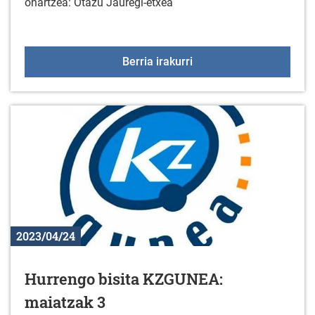
onartzea: Otazu Jauregi-etxea
Otazu Jauregi-etxea
Berria irakurri
2023/04/24
Hurrengo bisita KZGUNEA:
maiatzak 3