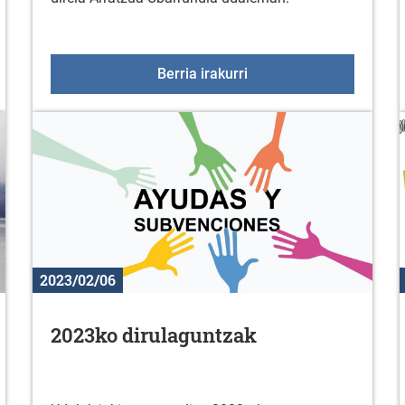
zionala: martxoak 8
Desfibriladoreak Arratz
Berria irakurri
2023/02/06
2023ko dirulaguntzak