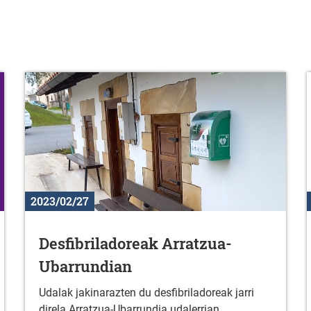
2023/02/27
Desfibriladoreak Arratzua-
Ubarrundian
Udalak jakinarazten du desfibriladoreak jarri
direla Arratzua-Ubarrundia udalerrian.