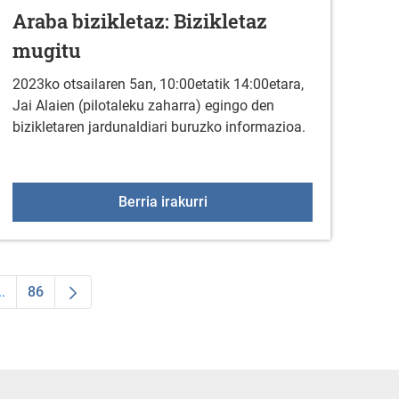
Araba bizikletaz: Bizikletaz
mugitu
2023ko otsailaren 5an, 10:00etatik 14:00etara,
Jai Alaien (pilotaleku zaharra) egingo den
bizikletaren jardunaldiari buruzko informazioa.
en bilketa-maiztasuna
Araba bizikletaz: Bizikletaz m
Berria irakurri
..
86
 TAB to navigate.
ldea
Intermediate Pages Use TAB to navigate.
Orrialdea