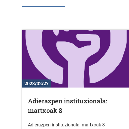
2023/02/27
Adierazpen instituzionala:
martxoak 8
Adierazpen instituzionala: martxoak 8