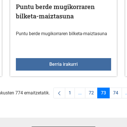
Puntu berde mugikorraren
bilketa-maiztasuna
Puntu berde mugikorraren bilketa-maiztasuna
a Duranan
Puntu berde mugikorrar
Berria irakurri
akusten 774 emaitzetatik.
1
...
72
73
74
.
Orrialdea
Intermediate Pages Use
Orrialdea
Orrialdea
Orria