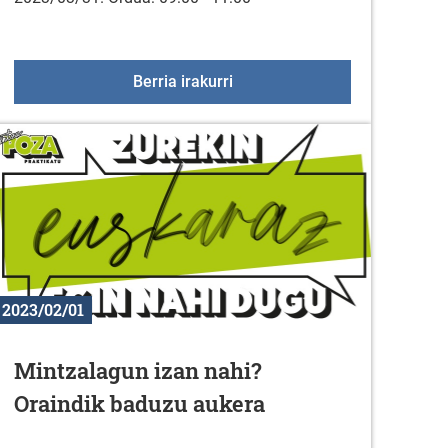
ua-Ubarrundian
Hurrengo bisita KZGUNEA: ma
Berria irakurri
2023/02/01
Mintzalagun izan nahi?
Oraindik baduzu aukera