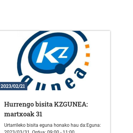
2023/02/21
Hurrengo bisita KZGUNEA:
martxoak 31
Urtarrileko bisita eguna honako hau da:Eguna:
2023/03/31. Ordua: 09:00 - 11:00