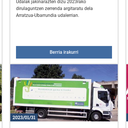
Udalak jakinarazten dizu 2023rako
dirulaguntzen zerrenda argitaratu dela
Arratzua-Ubarrundia udalerrian.
duktu turistikoaren garapeneko eta marketineko teknikaria
2023ko dirulaguntzak
Berria irakurri
2023/01/31