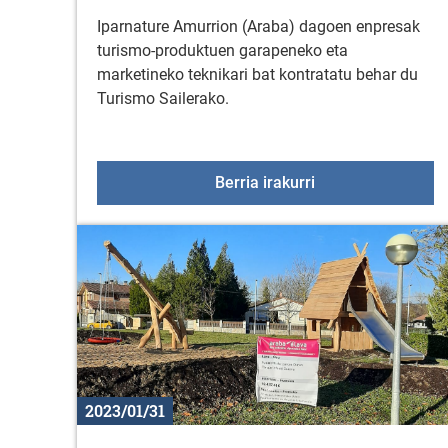
Iparnature Amurrion (Araba) dagoen enpresak
turismo-produktuen garapeneko eta
marketineko teknikari bat kontratatu behar du
Turismo Sailerako.
Lan Eskaintza: Pro
Berria irakurri
2023/01/31