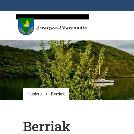
Eduki nagusira joan
Hasiera
>
Berriak
Berriak