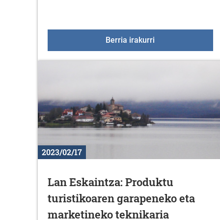
Adierazpen institu
Berria irakurri
2023/02/17
Lan Eskaintza: Produktu
turistikoaren garapeneko eta
marketineko teknikaria