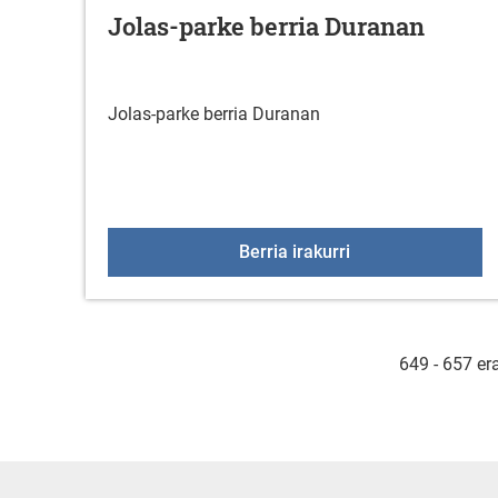
Jolas-parke berria Duranan
Jolas-parke berria Duranan
Jolas-parke berri
Berria irakurri
649 - 657 er