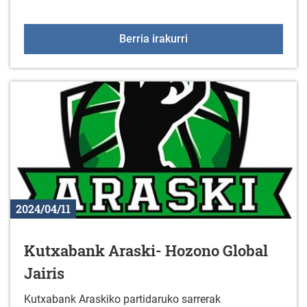
Gatz Haranera kultur irt
Berria irakurri
2024/04/11
Kutxabank Araski- Hozono Global
Jairis
Kutxabank Araskiko partidaruko sarrerak