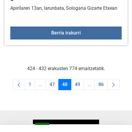
Apirilaren 13an, larunbata, Sologana Gizarte Etxean
HANSEL ETA GRETEL - Ad
Berria irakurri
424 - 432 erakusten 774 emaitzetatik.
1
...
47
48
49
...
86
Orrialdea
Intermediate Pages Use TAB to navigate.
Orrialdea
Orrialdea
Orrialdea
Intermediate Pages U
Orrialdea