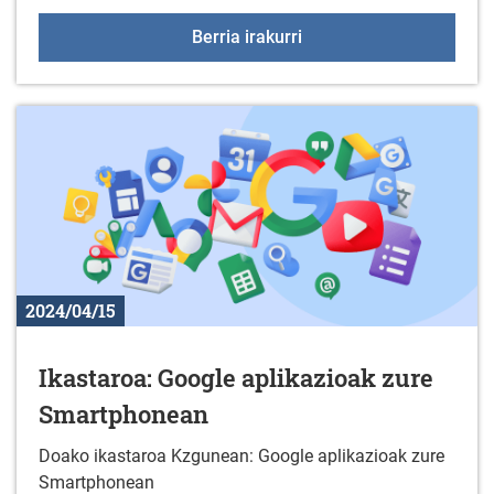
+55 Elkartegiak apirilar
Berria irakurri
2024/04/15
Ikastaroa: Google aplikazioak zure
Smartphonean
Doako ikastaroa Kzgunean: Google aplikazioak zure
Smartphonean