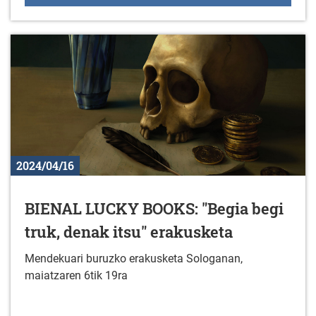
2024/04/16
BIENAL LUCKY BOOKS: "Begia begi
truk, denak itsu" erakusketa
Mendekuari buruzko erakusketa Sologanan,
maiatzaren 6tik 19ra