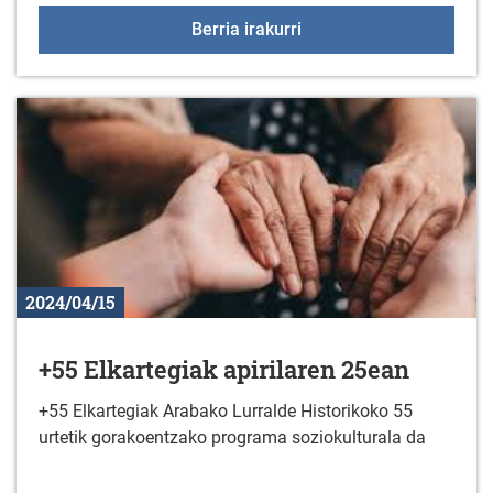
BIENAL LUCKY BOOKS: "Be
Berria irakurri
2024/04/15
+55 Elkartegiak apirilaren 25ean
+55 Elkartegiak Arabako Lurralde Historikoko 55
urtetik gorakoentzako programa soziokulturala da