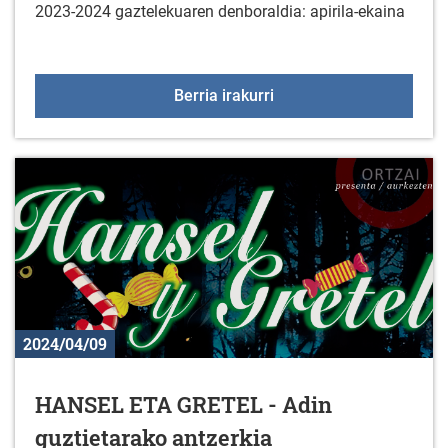
2023-2024 gaztelekuaren denboraldia: apirila-ekaina
Gaztelekua: bigarren hi
Berria irakurri
2024/04/09
HANSEL ETA GRETEL - Adin
guztietarako antzerkia