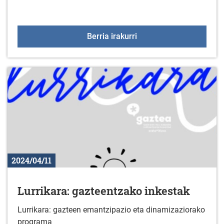
Kutxabank Araski- Hozon
Berria irakurri
2024/04/11
Lurrikara: gazteentzako inkestak
Lurrikara: gazteen emantzipazio eta dinamizaziorako
programa