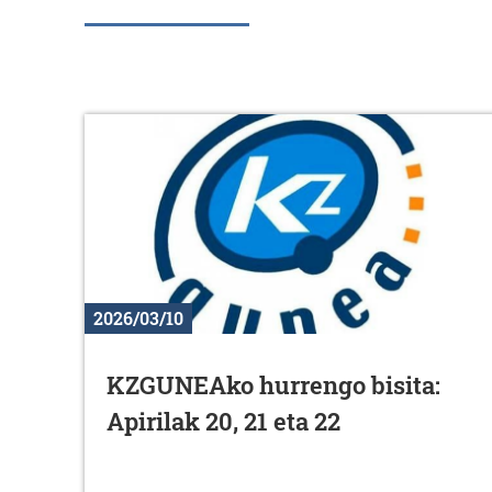
2026/03/10
KZGUNEAko hurrengo bisita:
Apirilak 20, 21 eta 22