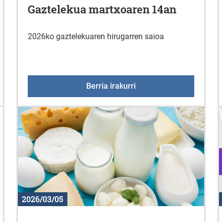
Gaztelekua martxoaren 14an
2026ko gaztelekuaren hirugarren saioa
ak apirilaren 7tik 10era bitartean
Gaztelekua martxoaren
Berria irakurri
2026/03/05