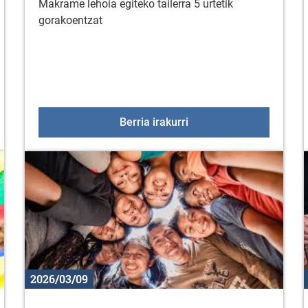
Makrame lehoia egiteko tailerra 5 urtetik
gorakoentzat
 bisita: Apirilak 20, 21 eta 22
Makrame tailerra
Berria irakurri
2026/03/09