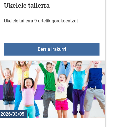
Ukelele tailerra
Ukelele tailerra 9 urtetik gorakoentzat
 14an
Ukelele tailerra
Berria irakurri
2026/03/05