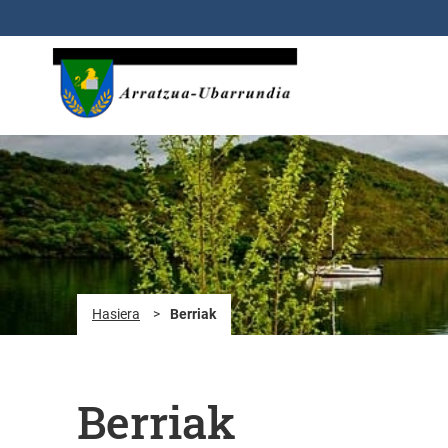
Eduki nagusira joan
Hasiera
>
Berriak
Berriak