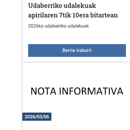
Udaberriko udalekuak
apirilaren 7tik 10era bitartean
2026ko udaberriko udalekuak
Udaberriko udaleku
Berria irakurri
2026/03/06