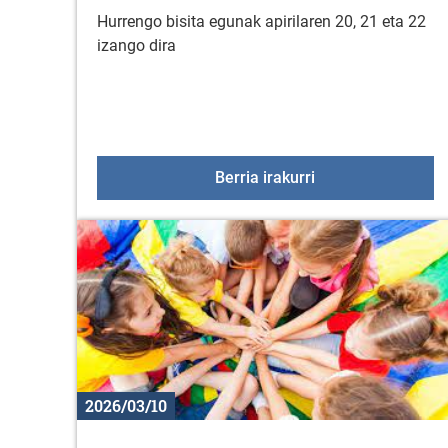
Hurrengo bisita egunak apirilaren 20, 21 eta 22
izango dira
KZGUNEAko hurrengo
Berria irakurri
2026/03/10