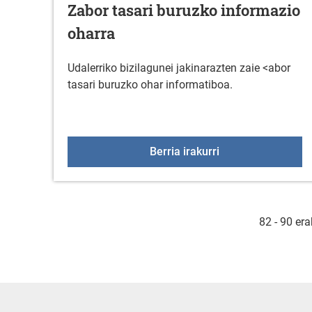
Zabor tasari buruzko informazio
oharra
Udalerriko bizilagunei jakinarazten zaie <abor
tasari buruzko ohar informatiboa.
Zabor tasari buru
Berria irakurri
82 - 90 er