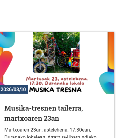
2026/03/10
Musika-tresnen tailerra,
martxoaren 23an
Martxoaren 23an, astelehena, 17:30ean,
Duranako lokalean, Arratzua-Ubarrundiako