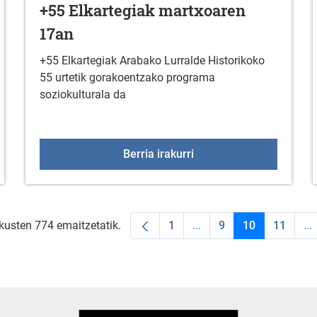
+55 Elkartegiak martxoaren
17an
+55 Elkartegiak Arabako Lurralde Historikoko
55 urtetik gorakoentzako programa
soziokulturala da
zko informazio oharra
+55 Elkartegiak martxo
Berria irakurri
akusten 774 emaitzetatik.
1
...
9
10
11
...
Orrialdea
Intermediate Pages Use 
Orrialdea
Orrialdea
Orrial
In