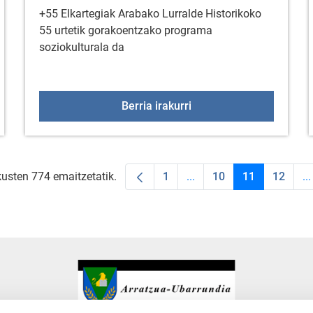
+55 Elkartegiak Arabako Lurralde Historikoko
55 urtetik gorakoentzako programa
soziokulturala da
aren 21ean
+55 Elkartegiak otsaila
Berria irakurri
kusten 774 emaitzetatik.
1
...
10
11
12
...
Orrialdea
Intermediate Pages Use T
Orrialdea
Orrialdea
Orrial
I