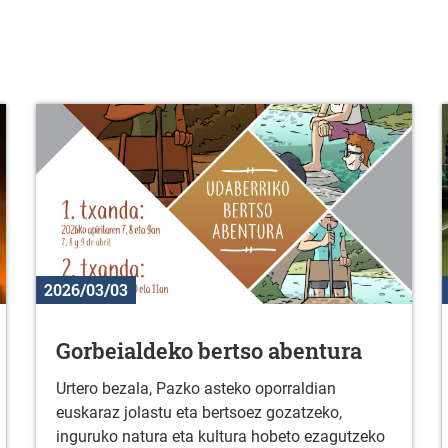
2026/03/03
Gorbeialdeko bertso abentura
Urtero bezala, Pazko asteko oporraldian
euskaraz jolastu eta bertsoez gozatzeko,
inguruko natura eta kultura hobeto ezagutzeko