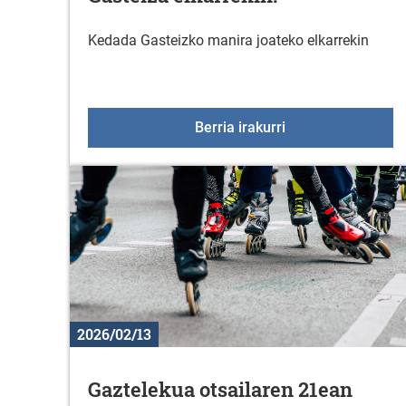
Kedada Gasteizko manira joateko elkarrekin
Martxoaren 8an, jo
Berria irakurri
2026/02/13
Gaztelekua otsailaren 21ean