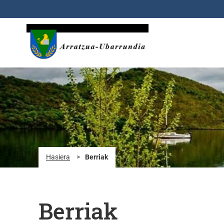
Eduki nagusira joan
Hasiera
>
Berriak
Berriak