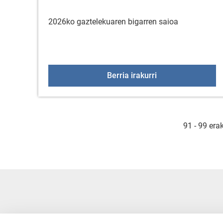
2026ko gaztelekuaren bigarren saioa
Gaztelekua otsail
Berria irakurri
91 - 99 era