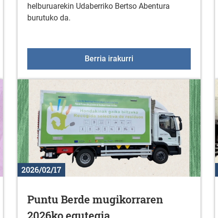
helburuarekin Udaberriko Bertso Abentura
burutuko da.
 eskolak bideoforuma antolatu du martxoan
Gorbeialdeko bertso ab
Berria irakurri
2026/02/17
Puntu Berde mugikorraren
2026ko egutegia