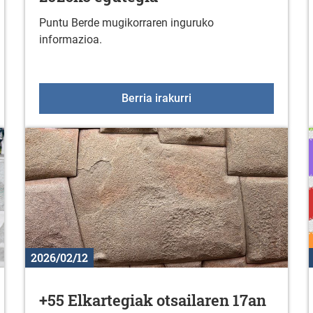
Puntu Berde mugikorraren inguruko
informazioa.
an gaitezen Gasteiza elkarrekin!
Puntu Berde mugikorrar
Berria irakurri
2026/02/12
+55 Elkartegiak otsailaren 17an