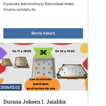
Duranako Administrazio Batzordeak bideo-
foruma antolatu du
en 2026ko egutegia
Zineforuma: Vitoria 3 de mar
Berria irakurri
2026/02/12
Durana Jokoen I. Jaialdia