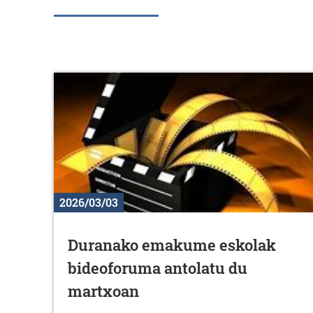
2026/03/03
Duranako emakume eskolak
bideoforuma antolatu du
martxoan