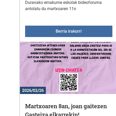
Duranako emakume eskolak bideoforuma
antolatu du martxoaren 11n
Duranako emakume
Berria irakurri
2026/02/26
Martxoaren 8an, joan gaitezen
Gasteiza elkarrekin!