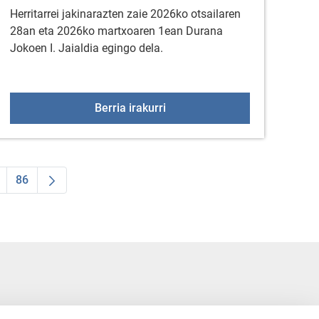
Herritarrei jakinarazten zaie 2026ko otsailaren
28an eta 2026ko martxoaren 1ean Durana
Jokoen I. Jaialdia egingo dela.
ren 17an
Durana Jokoen I. Jaialdia
Berria irakurri
86
AB to navigate.
dea
ntermediate Pages Use TAB to navigate.
Orrialdea