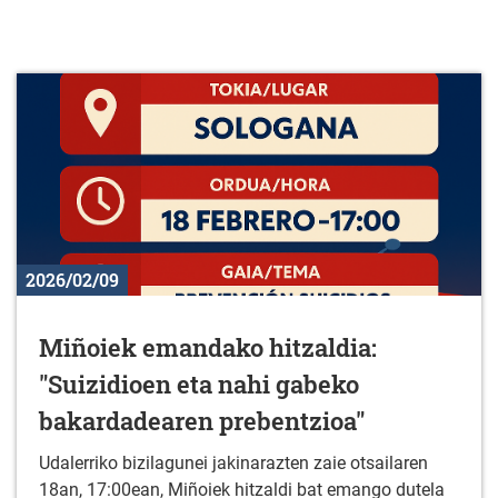
2026/02/09
Miñoiek emandako hitzaldia:
"Suizidioen eta nahi gabeko
bakardadearen prebentzioa"
Udalerriko bizilagunei jakinarazten zaie otsailaren
18an, 17:00ean, Miñoiek hitzaldi bat emango dutela