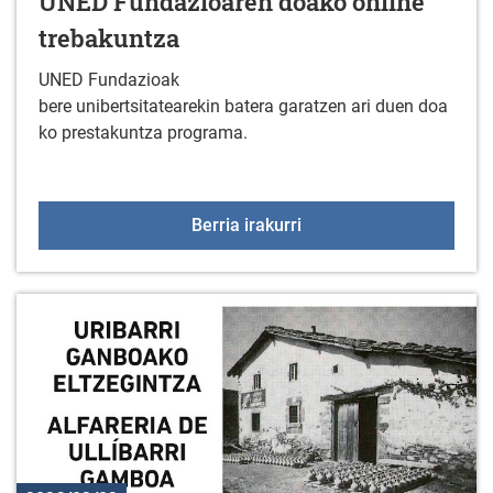
UNED Fundazioaren doako online
trebakuntza
UNED Fundazioak
bere unibertsitatearekin batera garatzen ari duen doa
ko prestakuntza programa.
UNED Fundazioaren doak
Berria irakurri