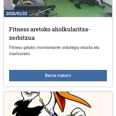
2026/01/22
Fitness aretoko aholkularitza-
zerbitzua
Fitness gelako monitorearen ordutegia otsaila eta
martxorako
Fitness aretoko aholkula
Berria irakurri