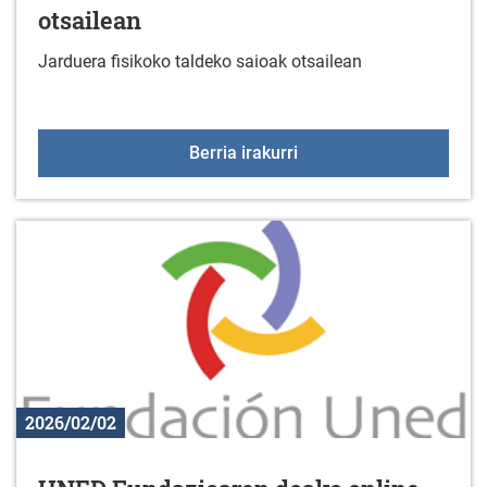
otsailean
Jarduera fisikoko taldeko saioak otsailean
Jarduera fisikoko taldek
Berria irakurri
2026/02/02