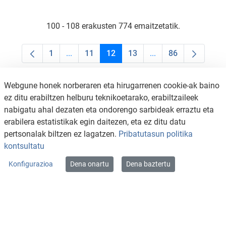
100 - 108 erakusten 774 emaitzetatik.
1
...
11
12
13
...
86
Orrialdea
Intermediate Pages Use TAB to navigate.
Orrialdea
Orrialdea
Orrialdea
Intermediate Pages U
Orrialdea
Webgune honek norberaren eta hirugarrenen cookie-ak baino
ez ditu erabiltzen helburu teknikoetarako, erabiltzaileek
nabigatu ahal dezaten eta ondorengo sarbideak erraztu eta
erabilera estatistikak egin daitezen, eta ez ditu datu
pertsonalak biltzen ez lagatzen.
Pribatutasun politika
kontsultatu
Konfigurazioa
Dena onartu
Dena baztertu
KONTAKTUA
LEGE OHARRA
SALAKETA KANALA
PRIBATUTASUN POLITIKA
COOKIEN POLITIKA
IRISGARRITASUNA
WEB MAPA