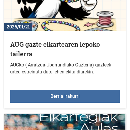
2026/01/21
AUG gazte elkartearen lepoko
tailerra
AUGko ( Arratzua-Ubarrundiako Gazteria) gazteek
urtea estreinatu dute lehen ekitaldiarekin.
AUG gazte elkartearen l
Berria irakurri