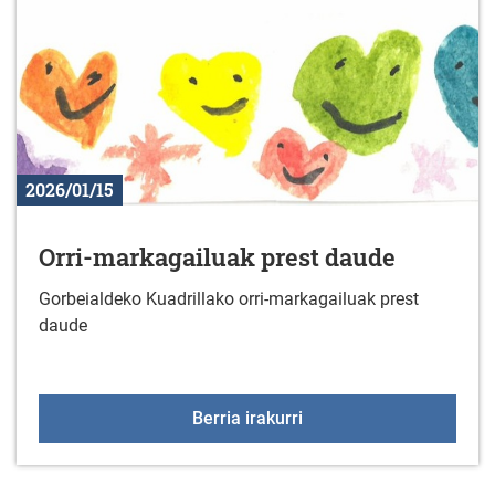
2026/01/15
Orri-markagailuak prest daude
Gorbeialdeko Kuadrillako orri-markagailuak prest
daude
Orri-markagailuak prest
Berria irakurri