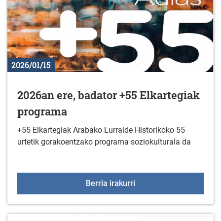
2026/01/15
2026an ere, badator +55 Elkartegiak
programa
+55 Elkartegiak Arabako Lurralde Historikoko 55
urtetik gorakoentzako programa soziokulturala da
2026an ere, badator +5
Berria irakurri