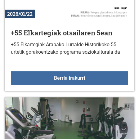
2026/01/22
+55 Elkartegiak otsailaren 5ean
+55 Elkartegiak Arabako Lurralde Historikoko 55
urtetik gorakoentzako programa soziokulturala da
+55 Elkartegiak otsaila
Berria irakurri