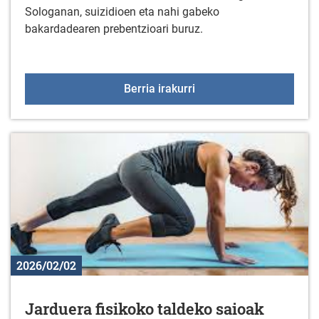
Sologanan, suizidioen eta nahi gabeko
bakardadearen prebentzioari buruz.
Miñoiek emandako hitzal
Berria irakurri
2026/02/02
Jarduera fisikoko taldeko saioak