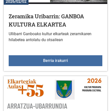
2026/02/02
Zeramika Uribarrin: GANBOA
KULTURA ELKARTEA
Ullibarri Ganboako kultur elkarteak zeramikaren
hilabetea antolatu du otsailean
Zeramika Uribarrin: 
Berria irakurri