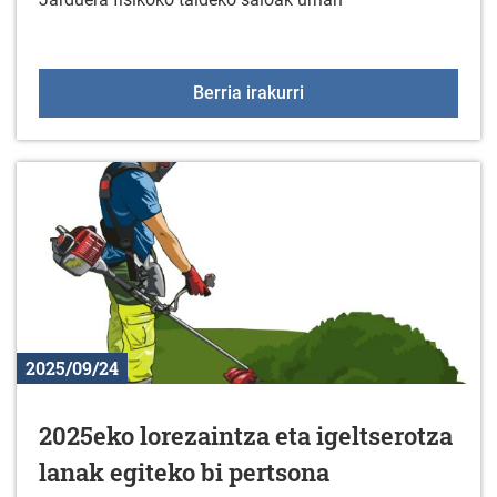
Jarduera fisikoko taldek
Berria irakurri
2025/09/24
2025eko lorezaintza eta igeltserotza
lanak egiteko bi pertsona