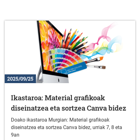
2025/09/25
Ikastaroa: Material grafikoak
diseinatzea eta sortzea Canva bidez
Doako ikastaroa Murgian: Material grafikoak
diseinatzea eta sortzea Canva bidez, urriak 7, 8 eta
9an