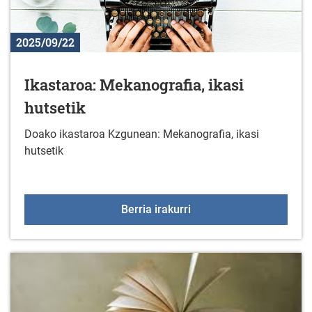
2025/09/22
Ikastaroa: Mekanografia, ikasi
hutsetik
Doako ikastaroa Kzgunean: Mekanografia, ikasi
hutsetik
Ikastaroa: Mekanografia,
Berria irakurri