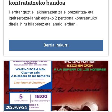
kontratatzeko bandoa
Herritar guztiei jakinarazten zaie lorezaintza- eta
igeltserotza-lanak egiteko 2 pertsona kontratatuko
direla, hiru hilabetez eta lanaldi erdian.
2025eko lorezaintza eta
Berria irakurri
2025/09/24