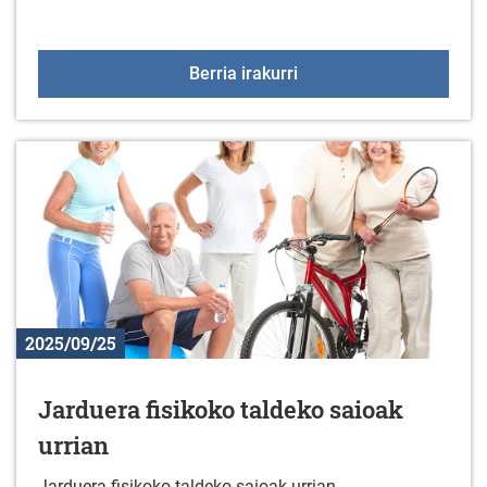
Ikastaroa: Material graf
Berria irakurri
2025/09/25
Jarduera fisikoko taldeko saioak
urrian
Jarduera fisikoko taldeko saioak urrian