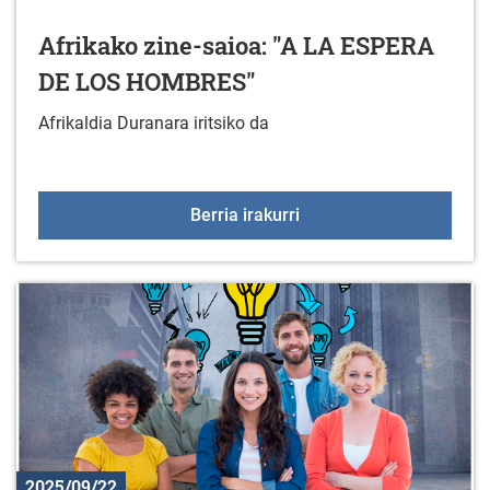
Afrikako zine-saioa: "A LA ESPERA
DE LOS HOMBRES"
Afrikaldia Duranara iritsiko da
Afrikako zine-saioa: 
Berria irakurri
2025/09/22