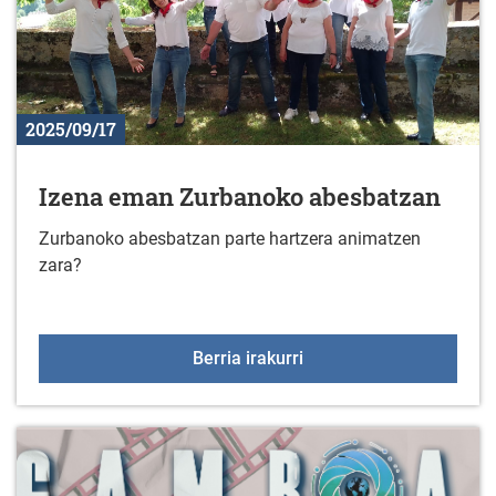
2025/09/17
Izena eman Zurbanoko abesbatzan
Zurbanoko abesbatzan parte hartzera animatzen
zara?
Izena eman Zurbanoko 
Berria irakurri