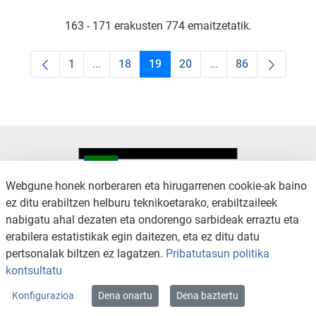
163 - 171 erakusten 774 emaitzetatik.
1
...
18
19
20
...
86
Orrialdea
Intermediate Pages Use TAB to navigate.
Orrialdea
Orrialdea
Orrialdea
Intermediate Pages U
Orrialdea
Webgune honek norberaren eta hirugarrenen cookie-ak baino
ez ditu erabiltzen helburu teknikoetarako, erabiltzaileek
nabigatu ahal dezaten eta ondorengo sarbideak erraztu eta
KONTAKTUA
LEGE OHARRA
erabilera estatistikak egin daitezen, eta ez ditu datu
SALAKETA KANALA
PRIBATUTASUN POLITIKA
pertsonalak biltzen ez lagatzen.
Pribatutasun politika
COOKIEN POLITIKA
IRISGARRITASUNA
kontsultatu
WEB MAPA
Konfigurazioa
Dena onartu
Dena baztertu
Copyright © 2026 / Excmo. arratzua | Todos los derechos reservados.