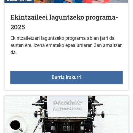
Ekintzaileei laguntzeko programa-
2025
Ekintzailetzari laguntzeko programa abian jarri da
aurten ere. Izena emateko epea urriaren 3an amaitzen
da.
Ekintzaileei laguntzeko
Berria irakurri