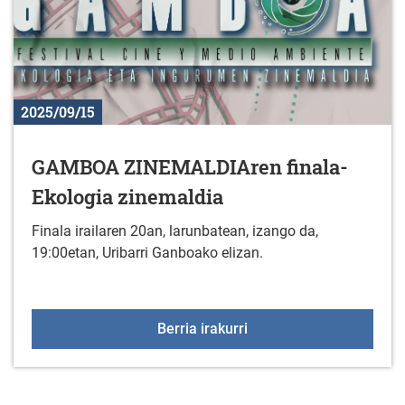
2025/09/15
GAMBOA ZINEMALDIAren finala-
Ekologia zinemaldia
Finala irailaren 20an, larunbatean, izango da,
19:00etan, Uribarri Ganboako elizan.
GAMBOA ZINEMALDIAren 
Berria irakurri