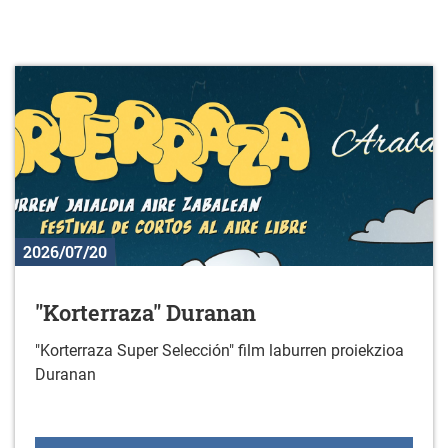
2026/07/20
"Korterraza" Duranan
"Korterraza Super Selección" film laburren proiekzioa
Duranan