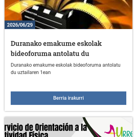
2026/06/29
Duranako emakume eskolak
bideoforuma antolatu du
Duranako emakume eskolak bideoforuma antolatu
du uztailaren 1ean
Duranako emakume esko
Berria irakurri