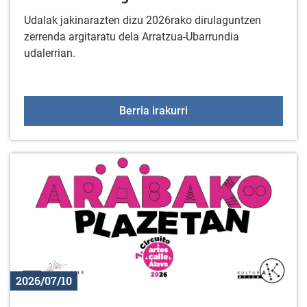
Udalak jakinarazten dizu 2026rako dirulaguntzen
zerrenda argitaratu dela Arratzua-Ubarrundia
udalerrian.
2026ko dirulaguntzak
Berria irakurri
2026/07/10