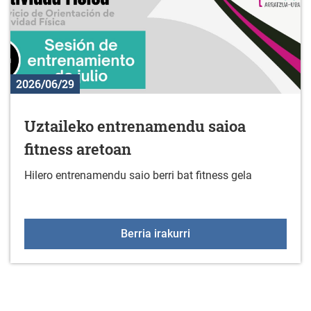
2026/06/29
Uztaileko entrenamendu saioa
fitness aretoan
Hilero entrenamendu saio berri bat fitness gela
Uztaileko entrenamendu 
Berria irakurri