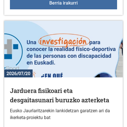
"Korterraza" Duranan
Berria irakurri
2026/07/20
Jarduera fisikoari eta
desgaitasunari buruzko azterketa
Eusko Jaurlaritzarekin lankidetzan garatzen ari da
ikerketa-proiektu bat