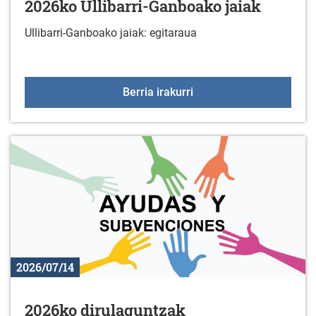
2026ko Ullibarri-Ganboako jaiak
Ullibarri-Ganboako jaiak: egitaraua
2026ko Ullibarri-Ganboa
Berria irakurri
2026/07/14
2026ko dirulaguntzak