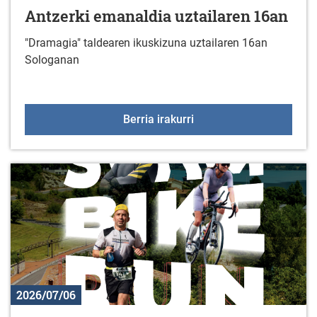
Antzerki emanaldia uztailaren 16an
"Dramagia" taldearen ikuskizuna uztailaren 16an
Sologanan
Antzerki emanaldia uzta
Berria irakurri
2026/07/06