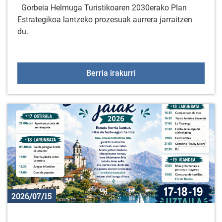
Gorbeia Helmuga Turistikoaren 2030erako Plan
Estrategikoa lantzeko prozesuak aurrera jarraitzen
du.
Gorbeia Helmuga Turisti
Berria irakurri
2026/07/15