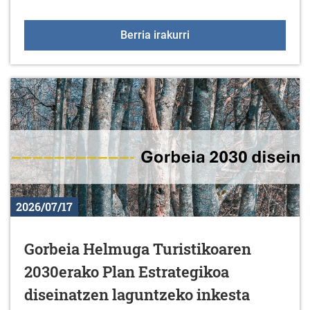
Jarduera fisikoari eta d
Berria irakurri
2026/07/17
Gorbeia Helmuga Turistikoaren
2030erako Plan Estrategikoa
diseinatzen laguntzeko inkesta