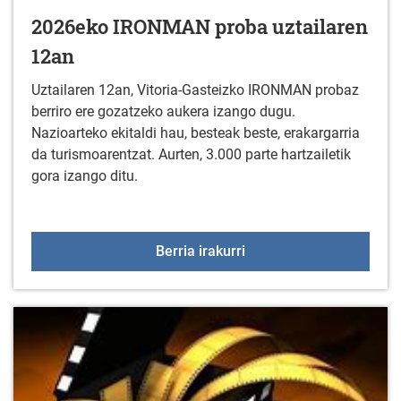
2026eko IRONMAN proba uztailaren
12an
Uztailaren 12an, Vitoria-Gasteizko IRONMAN probaz
berriro ere gozatzeko aukera izango dugu.
Nazioarteko ekitaldi hau, besteak beste, erakargarria
da turismoarentzat. Aurten, 3.000 parte hartzailetik
gora izango ditu.
2026eko IRONMAN proba
Berria irakurri