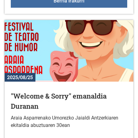
MagialdiAraba Uribarri-
Berria irakurri
2025/08/25
"Welcome & Sorry" emanaldia
Duranan
Araia Asparrenako Umorezko Jaialdi Antzerkiaren
ekitaldia abuztuaren 30ean