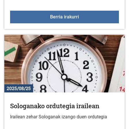
Jarduera fisikoko taldek
Berria irakurri
2025/08/25
Sologanako ordutegia irailean
Irailean zehar Sologanak izango duen ordutegia