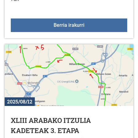
Meza eta kontzertua Me
Berria irakurri
2025/08/12
XLIII ARABAKO ITZULIA
KADETEAK 3. ETAPA