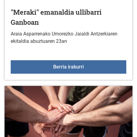
"Meraki" emanaldia ullibarri
Ganboan
Araia Asparrenako Umorezko Jaialdi Antzerkiaren
ekitaldia abuztuaren 23an
"Meraki" emanaldia ulli
Berria irakurri