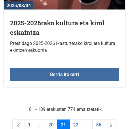
2025/08/04
2025-2026rako kultura eta kirol
eskaintza
Prest dago 2025-2026 ikasturterako kirol eta kultura
ekintzen eskuorria
2025-2026rako kultura et
Berria irakurri
181 - 189 erakusten 774 emaitzetatik.
1
...
20
21
22
...
86
Orrialdea
Intermediate Pages Use TAB to navigate.
Orrialdea
Orrialdea
Orrialdea
Intermediate Pages U
Orrialdea