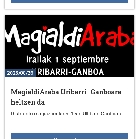
2025/08/26
MagialdiAraba Uribarri- Ganboara
heltzen da
Disfrutatu magiaz irailaren 1ean Ullibarri Ganboan