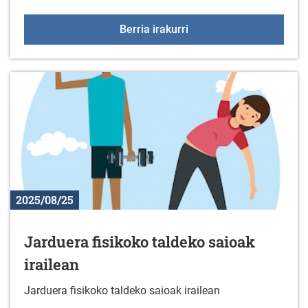
"Welcome & Sorry" ema
Berria irakurri
2025/08/25
Jarduera fisikoko taldeko saioak
irailean
Jarduera fisikoko taldeko saioak irailean