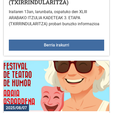
(TXIRRINDULARITZA)
Irailaren 13an, larunbata, ospatuko den XLIII
ARABAKO ITZULIA KADETEAK 3. ETAPA
(TXIRRINDULARITZA) probari buruzko informazioa
XLIII ARABAKO ITZULI
Berria irakurri
2025/08/07