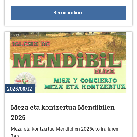
Sologanako ordutegia ir
Berria irakurri
2025/08/12
Meza eta kontzertua Mendibilen
2025
Meza eta kontzertua Mendibilen 2025eko irailaren
7an