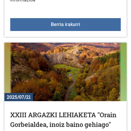
XLIII ARABAKO ITZUL
Berria irakurri
2025/07/21
XXIII ARGAZKI LEHIAKETA "Orain
Gorbeialdea, inoiz baino gehiago"