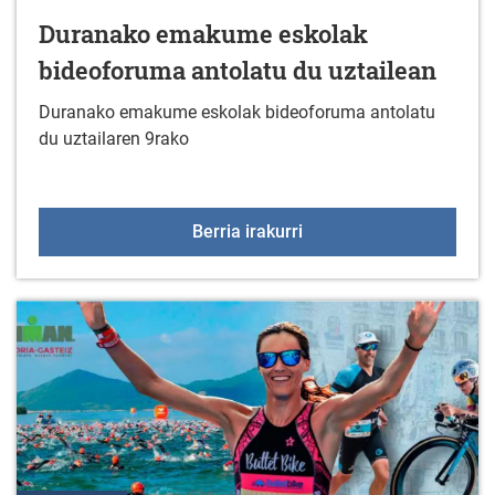
Duranako emakume eskolak
bideoforuma antolatu du uztailean
Duranako emakume eskolak bideoforuma antolatu
du uztailaren 9rako
Duranako emakume eskol
Berria irakurri