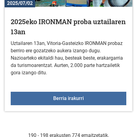
2025/07/02
2025eko IRONMAN proba uztailaren
13an
Uztailaren 13an, Vitoria-Gasteizko IRONMAN probaz
berriro ere gozatzeko aukera izango dugu.
Nazioarteko ekitaldi hau, besteak beste, erakargarria
da turismoarentzat. Aurten, 2.000 parte hartzailetik
gora izango ditu.
2025eko IRONMAN proba
Berria irakurri
190 - 198 erakusten 774 emaitzetatik.