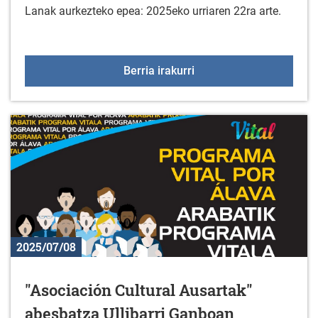
Lanak aurkezteko epea: 2025eko urriaren 22ra arte.
XXIII ARGAZKI LEHIAKET
Berria irakurri
2025/07/08
"Asociación Cultural Ausartak"
abesbatza Ullibarri Ganboan