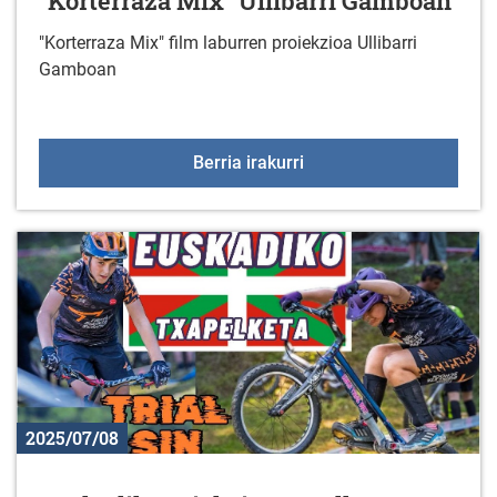
"Korterraza Mix" Ullibarri Gamboan
"Korterraza Mix" film laburren proiekzioa Ullibarri
Gamboan
"Korterraza Mix" Ulliba
Berria irakurri
2025/07/08