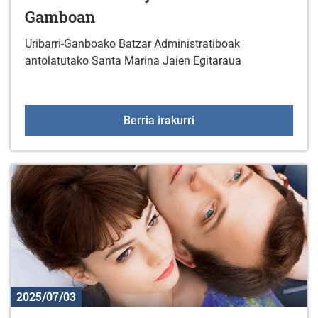
Gamboan
Uribarri-Ganboako Batzar Administratiboak
antolatutako Santa Marina Jaien Egitaraua
Santa Marinako jaiak Ul
Berria irakurri
2025/07/03