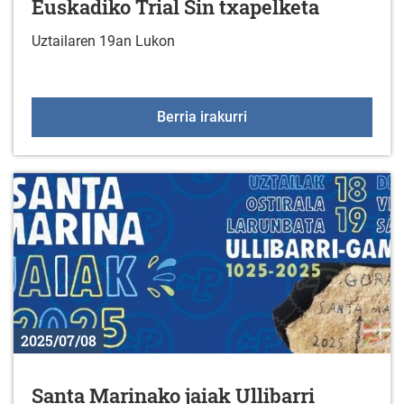
Euskadiko Trial Sin txapelketa
Uztailaren 19an Lukon
Euskadiko Trial Sin txap
Berria irakurri
2025/07/08
Santa Marinako jaiak Ullibarri