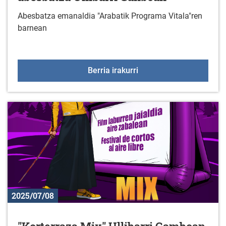
Abesbatza emanaldia "Arabatik Programa Vitala"ren
barnean
"Asociación Cultural Au
Berria irakurri
2025/07/08