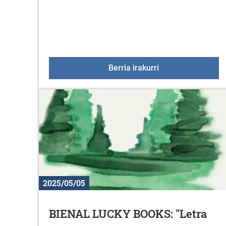
Euskaraldia: laru
Berria irakurri
2025/05/05
BIENAL LUCKY BOOKS: "Letra