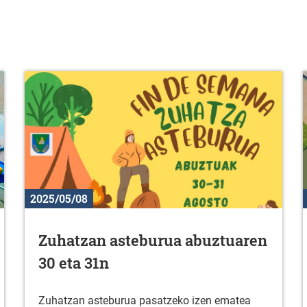
2025/05/08
Zuhatzan asteburua abuztuaren
30 eta 31n
Zuhatzan asteburua pasatzeko izen ematea