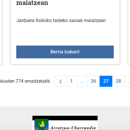
maiatzean
Jarduera fisikoko taldeko saioak maiatzean
S: "Letra jakintsuak" erakusketa
Jarduera fisikoko talde
Berria irakurri
akusten 774 emaitzetatik.
1
...
26
27
28
.
Orrialdea
Intermediate Pages Use
Orrialdea
Orrialdea
Orria