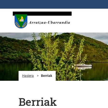
Eduki nagusira joan
Hasiera
>
Berriak
Berriak