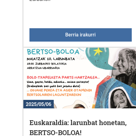
Zirko tailerra Zur
Berria irakurri
2025/05/06
Euskaraldia: larunbat honetan,
BERTSO-BOLOA!