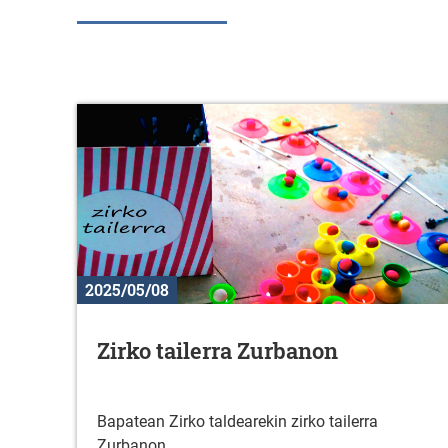
2025/05/08
Zirko tailerra Zurbanon
Bapatean Zirko taldearekin zirko tailerra
Zurbanon