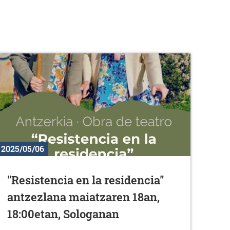
2025/05/06
"Resistencia en la residencia"
antzezlana maiatzaren 18an,
18:00etan, Sologanan