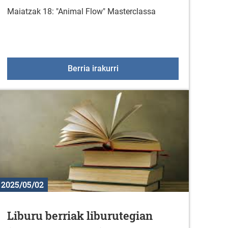
Maiatzak 18: "Animal Flow" Masterclassa
ertsonen XXVI. Topaketa
"Animal Flow" Masterclassa
Berria irakurri
2025/05/02
Liburu berriak liburutegian