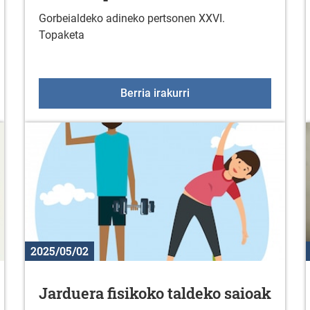
Gorbeialdeko adineko pertsonen XXVI.
Topaketa
nbat honetan, BERTSO-BOLOA!
Gorbeialdeko adineko p
Berria irakurri
2025/05/02
Jarduera fisikoko taldeko saioak