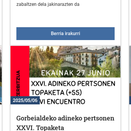
zabaltzen dela jakinarazten da
banon
Zuhatzan asteburua abu
Berria irakurri
2025/05/06
Gorbeialdeko adineko pertsonen
XXVI. Topaketa