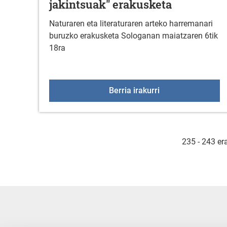
jakintsuak" erakusketa
Naturaren eta literaturaren arteko harremanari
buruzko erakusketa Sologanan maiatzaren 6tik
18ra
BIENAL LUCKY BOOK
Berria irakurri
235 - 243 er