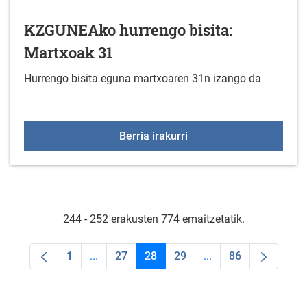
KZGUNEAko hurrengo bisita:
Martxoak 31
Hurrengo bisita eguna martxoaren 31n izango da
KZGUNEAko hurrengo bis
Berria irakurri
244 - 252 erakusten 774 emaitzetatik.
1
...
27
28
29
...
86
Orrialdea
Intermediate Pages Use TAB to navigate.
Orrialdea
Orrialdea
Orrialdea
Intermediate Pages U
Orrialdea