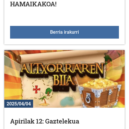
HAMAIKAKOA!
Hona hemen Arratzua-U
Berria irakurri
2025/04/04
Apirilak 12: Gaztelekua