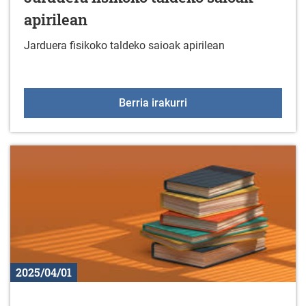
apirilean
Jarduera fisikoko taldeko saioak apirilean
Jarduera fisikoko taldek
Berria irakurri
2025/04/01