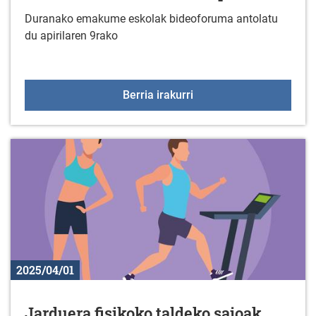
Duranako emakume eskolak bideoforuma antolatu
du apirilaren 9rako
Duranako emakume eskol
Berria irakurri
2025/04/01
Jarduera fisikoko taldeko saioak