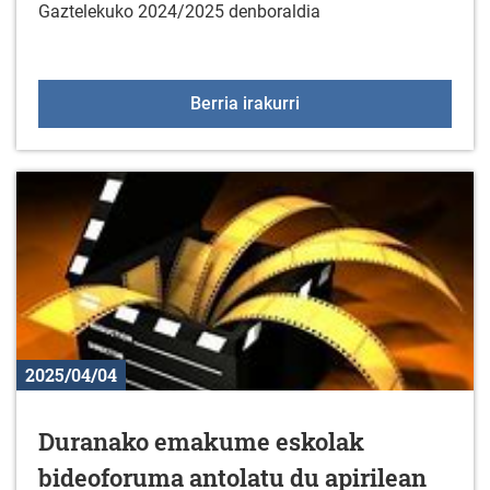
Gaztelekuko 2024/2025 denboraldia
Apirilak 12: Gaztelekua
Berria irakurri
2025/04/04
Duranako emakume eskolak
bideoforuma antolatu du apirilean