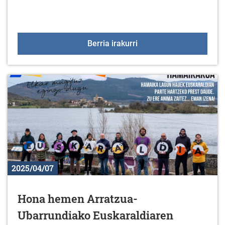
BANAKAKO LAGUNTZA 
Berria irakurri
2025/04/07
Hona hemen Arratzua-
Ubarrundiako Euskaraldiaren