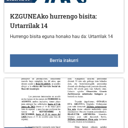
KZGUNEAko hurrengo bisita:
Urtarrilak 14
Hurrengo bisita eguna honako hau da: Urtarrilak 14
KZGUNEAko hurrengo bisi
Berria irakurri