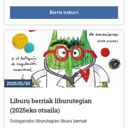
Bisita gidatuak: GAN
Berria irakurri
2025/01/30
Liburu berriak liburutegian
(2025eko otsaila)
Sologanako liburutegian liburu berriak