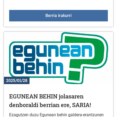
Liburu berriak liburuteg
Berria irakurri
2025/01/28
EGUNEAN BEHIN jolasaren
denboraldi berrian ere, SARIA!
Ezagutzen duzu Egunean behin galdera-erantzunen