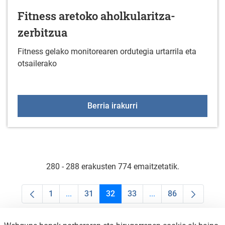
Fitness aretoko aholkularitza-
zerbitzua
Fitness gelako monitorearen ordutegia urtarrila eta
otsailerako
Fitness aretoko aholkula
Berria irakurri
280 - 288 erakusten 774 emaitzetatik.
1
...
31
32
33
...
86
Orrialdea
Intermediate Pages Use TAB to navigate.
Orrialdea
Orrialdea
Orrialdea
Intermediate Pages U
Orrialdea