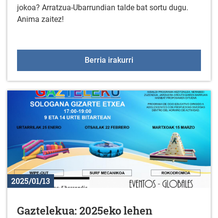
jokoa? Arratzua-Ubarrundian talde bat sortu dugu.
Anima zaitez!
EGUNEAN BEHIN jolasare
Berria irakurri
2025/01/13
Gaztelekua: 2025eko lehen