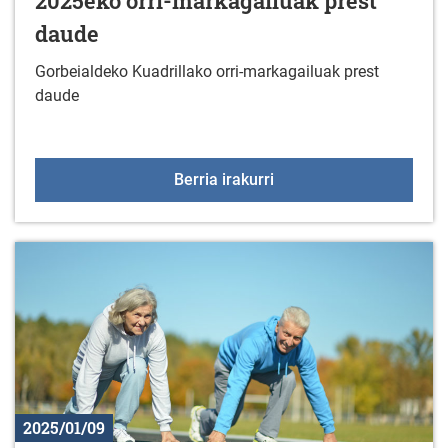
2025eko orri-markagailuak prest
daude
Gorbeialdeko Kuadrillako orri-markagailuak prest
daude
2025eko orri-markagail
Berria irakurri
2025/01/09