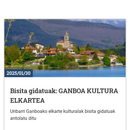
2025/01/30
Bisita gidatuak: GANBOA KULTURA
ELKARTEA
Uribarri Ganboako elkarte kulturalak bisita gidatuak
antolatu ditu