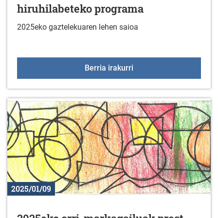
hiruhilabeteko programa
2025eko gaztelekuaren lehen saioa
Gaztelekua: 2025eko le
Berria irakurri
2025/01/09