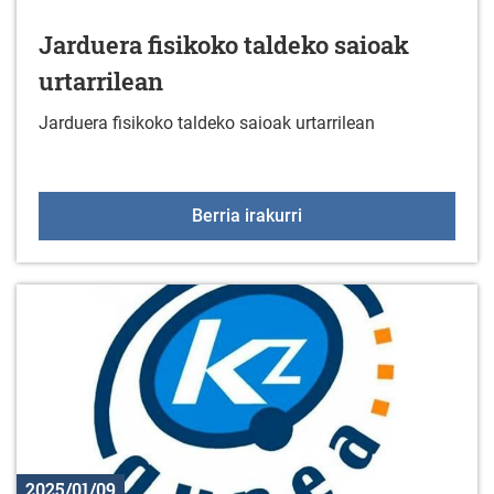
Jarduera fisikoko taldeko saioak
urtarrilean
Jarduera fisikoko taldeko saioak urtarrilean
Jarduera fisikoko taldek
Berria irakurri
2025/01/09