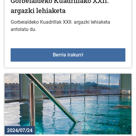
Gorbeialdeko Kuadrillako XXII.
argazki lehiaketa
Gorbeialdeko Kuadrillak XXII. argazki lehiaketa
antolatu du.
Gorbeialdeko Kuadrillako
Berria irakurri
2024/07/24