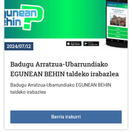
2024/07/12
Badugu Arratzua-Ubarrundiako
EGUNEAN BEHIN taldeko irabazlea
Badugu Arratzua-Ubarrundiako EGUNEAN BEHIN
taldeko irabazlea
Badugu Arratzua-Ubarr
Berria irakurri