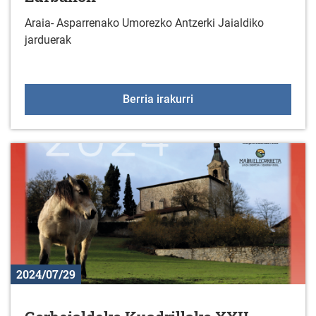
Araia- Asparrenako Umorezko Antzerki Jaialdiko
jarduerak
Araia- Asparrenako Umo
Berria irakurri
2024/07/29