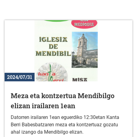
2024/07/31
Meza eta kontzertua Mendibilgo
elizan irailaren 1ean
Datorren irailaren 1ean eguerdiko 12:30etan Kanta
Berri Babesbatzaren meza eta kontzertuaz gozatu
ahal izango da Mendibilgo elizan.