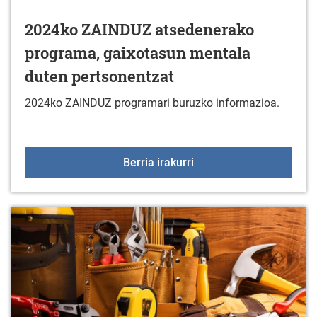
2024ko ZAINDUZ atsedenerako
programa, gaixotasun mentala
duten pertsonentzat
2024ko ZAINDUZ programari buruzko informazioa.
2024ko ZAINDUZ atseden
Berria irakurri