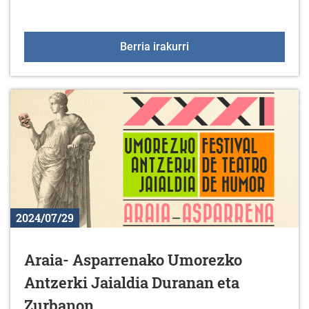
Meza eta kontzertua Men
Berria irakurri
2024/07/29
Araia- Asparrenako Umorezko
Antzerki Jaialdia Duranan eta
Zurbanon