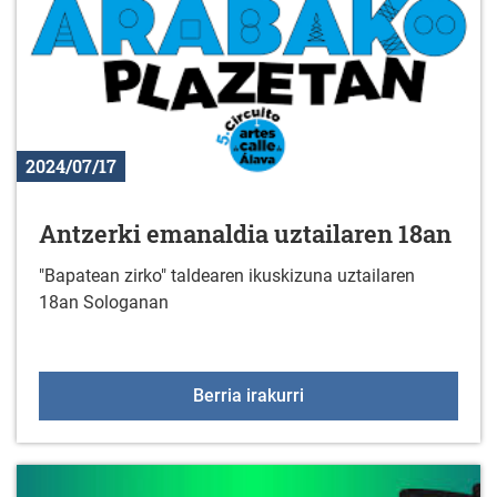
2024/07/17
Antzerki emanaldia uztailaren 18an
"Bapatean zirko" taldearen ikuskizuna uztailaren
18an Sologanan
Antzerki emanaldia uzta
Berria irakurri