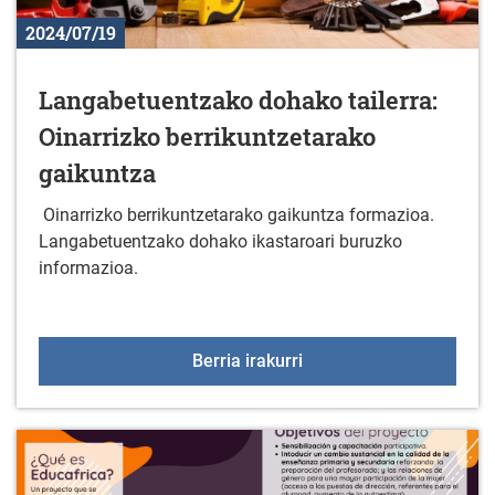
2024/07/19
Langabetuentzako dohako tailerra:
Oinarrizko berrikuntzetarako
gaikuntza
Oinarrizko berrikuntzetarako gaikuntza formazioa.
Langabetuentzako dohako ikastaroari buruzko
informazioa.
Langabetuentzako dohako
Berria irakurri