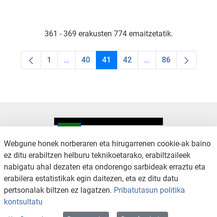
361 - 369 erakusten 774 emaitzetatik.
1
...
40
41
42
...
86
Orrialdea
Intermediate Pages Use TAB to navigate.
Orrialdea
Orrialdea
Orrialdea
Intermediate Pages U
Orrialdea
Webgune honek norberaren eta hirugarrenen cookie-ak baino
ez ditu erabiltzen helburu teknikoetarako, erabiltzaileek
nabigatu ahal dezaten eta ondorengo sarbideak erraztu eta
KONTAKTUA
LEGE OHARRA
erabilera estatistikak egin daitezen, eta ez ditu datu
SALAKETA KANALA
PRIBATUTASUN POLITIKA
pertsonalak biltzen ez lagatzen.
Pribatutasun politika
COOKIEN POLITIKA
IRISGARRITASUNA
kontsultatu
WEB MAPA