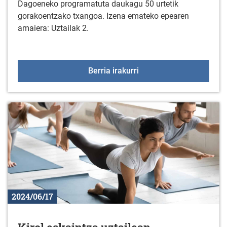
Dagoeneko programatuta daukagu 50 urtetik
gorakoentzako txangoa. Izena emateko epearen
amaiera: Uztailak 2.
50 urtetik gorakoentzak
Berria irakurri
2024/06/17