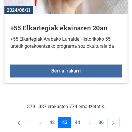
2024/06/11
+55 Elkartegiak ekainaren 20an
+55 Elkartegiak Arabako Lurralde Historikoko 55
urtetik gorakoentzako programa soziokulturala da
+55 Elkartegiak ekainar
Berria irakurri
379 - 387 erakusten 774 emaitzetatik.
1
...
42
43
44
...
86
Orrialdea
Intermediate Pages Use TAB to navigate.
Orrialdea
Orrialdea
Orrialdea
Intermediate Pages U
Orrialdea