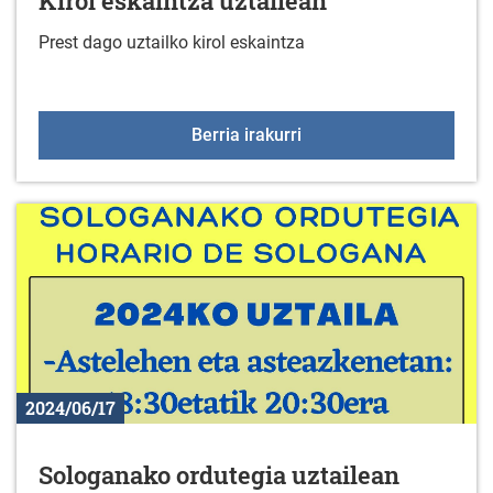
Kirol eskaintza uztailean
Prest dago uztailko kirol eskaintza
Kirol eskaintza uztailea
Berria irakurri
2024/06/17
Sologanako ordutegia uztailean