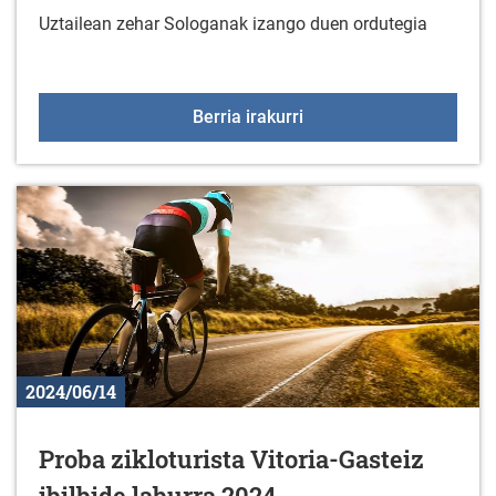
Uztailean zehar Sologanak izango duen ordutegia
Sologanako ordutegia uz
Berria irakurri
2024/06/14
Proba zikloturista Vitoria-Gasteiz
ibilbide laburra 2024