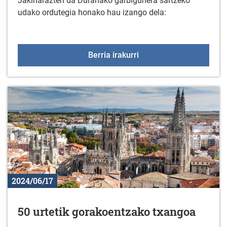
Jakinarazten da Duranako garbigunera sartzeko
udako ordutegia honako hau izango dela:
DURANAKO PUNTU GAR
Berria irakurri
2024/06/17
50 urtetik gorakoentzako txangoa