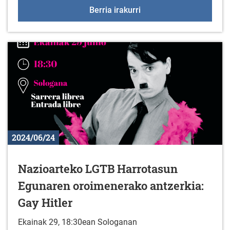
Jarduera fisikoko taldek
Berria irakurri
2024/06/24
Nazioarteko LGTB Harrotasun
Egunaren oroimenerako antzerkia:
Gay Hitler
Ekainak 29, 18:30ean Sologanan