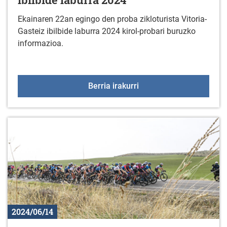
Ekainaren 22an egingo den proba zikloturista Vitoria-
Gasteiz ibilbide laburra 2024 kirol-probari buruzko
informazioa.
Proba zikloturista Vitori
Berria irakurri
2024/06/14