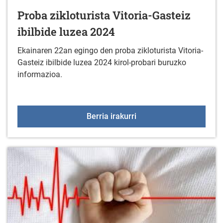
Proba zikloturista Vitoria-Gasteiz
ibilbide luzea 2024
Ekainaren 22an egingo den proba zikloturista Vitoria-
Gasteiz ibilbide luzea 2024 kirol-probari buruzko
informazioa.
Proba zikloturista Vitori
Berria irakurri