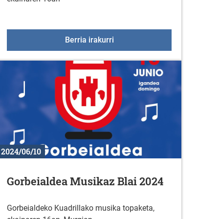
Ate irekien jardunaldia Otazu
Berria irakurri
2024/06/10
Gorbeialdea Musikaz Blai 2024
Gorbeialdeko Kuadrillako musika topaketa,