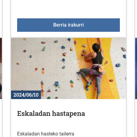
2024ko Duranako jaiak
Berria irakurri
2024/06/10
Eskaladan hastapena
Eskaladan hasteko tailerra