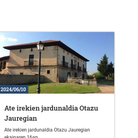
2024/06/10
Ate irekien jardunaldia Otazu
Jauregian
Ate irekien jardunaldia Otazu Jauregian
ekainaren 16an