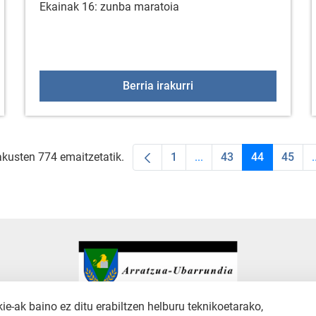
Ekainak 16: zunba maratoia
ak 15
Zunba maratoia
Berria irakurri
akusten 774 emaitzetatik.
1
...
43
44
45
.
Orrialdea
Intermediate Pages Use
Orrialdea
Orrialdea
Orria
-ak baino ez ditu erabiltzen helburu teknikoetarako,