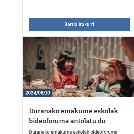
Ekaineko agenda
Berria irakurri
2024/06/10
Duranako emakume eskolak
bideoforuma antolatu du
Duranako emakume eskolak bideoforuma