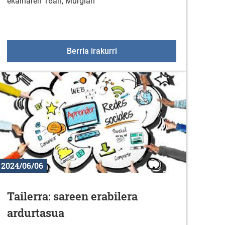
ekainaren 16an, Murgian
Gorbeialdea Musikaz Blai 202
Berria irakurri
2024/06/06
Tailerra: sareen erabilera
ardurtasua