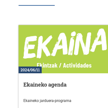
2024/06/11
Ekaineko agenda
Ekaineko jarduera-programa