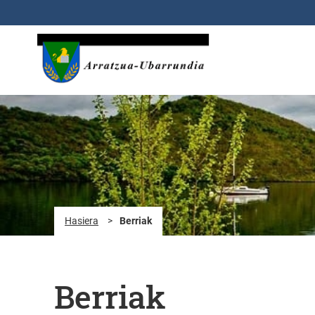
Eduki nagusira joan
Hasiera
>
Berriak
Berriak