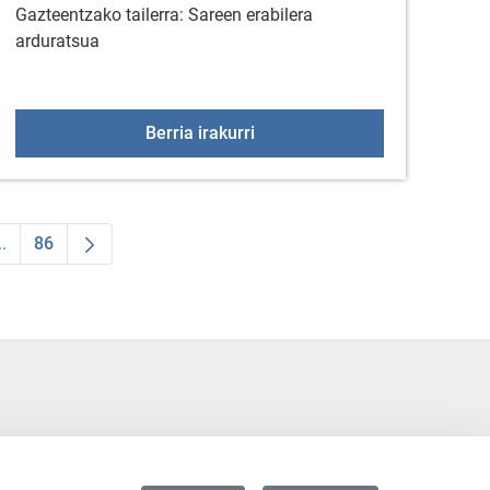
Gazteentzako tailerra: Sareen erabilera
arduratsua
Tailerra: sareen erabilera ard
Berria irakurri
..
86
 TAB to navigate.
ldea
Intermediate Pages Use TAB to navigate.
Orrialdea