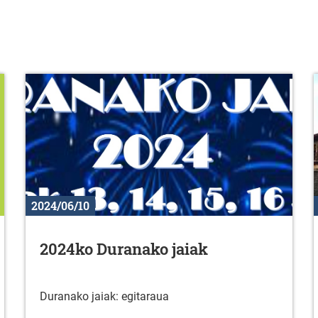
2024/06/10
2024ko Duranako jaiak
Duranako jaiak: egitaraua