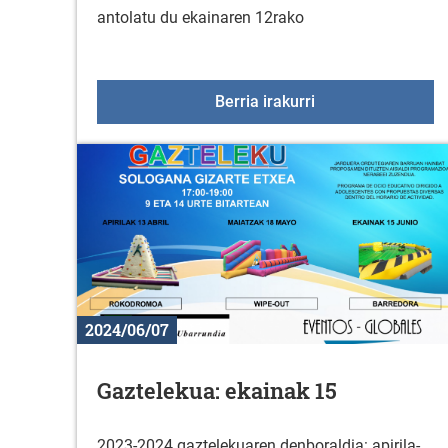
antolatu du ekainaren 12rako
Duranako emakume
Berria irakurri
2024/06/07
Gaztelekua: ekainak 15
2023-2024 gaztelekuaren denboraldia: apirila-