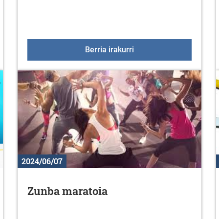
 eskolak bideoforuma antolatu du
Eskaladan hastapena
Berria irakurri
2024/06/07
Zunba maratoia