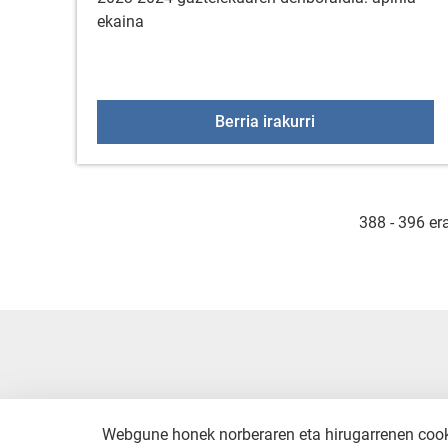
ekaina
Gaztelekua: ekain
Berria irakurri
388 - 396 er
Webgune honek norberaren eta hirugarrenen cookie