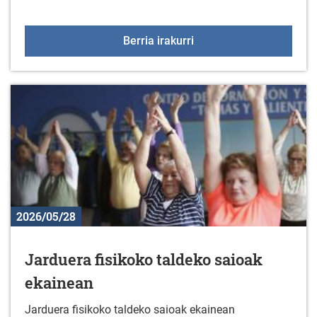
Enplegu-eskaintza: suka
Berria irakurri
2026/05/28
Jarduera fisikoko taldeko saioak
ekainean
Jarduera fisikoko taldeko saioak ekainean