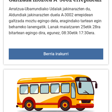
Arratzua-Ubarrundiako Udalak jakinarazten du,
Aldundiak jakinarazten duela A-3002 errepidean
galtzada moztu egingo dela, eragindako tartean egin
beharreko lanengatik. Lanak maiatzaren 25etik 28ra
bitartean egingo dira, egunez, 08:30etik 17:30era.
Galtzada moztea A-3002
Berria irakurri