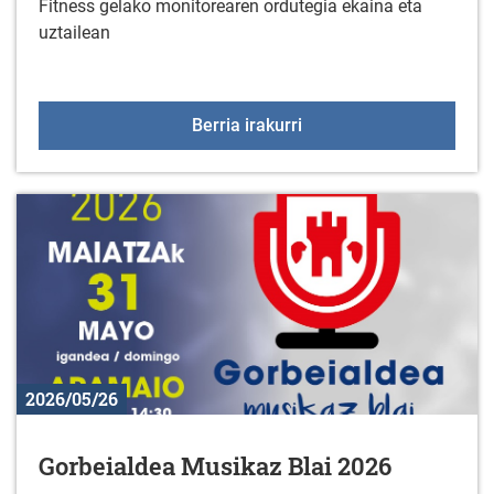
Fitness gelako monitorearen ordutegia ekaina eta
uztailean
Fitness aretoko aholkula
Berria irakurri
2026/05/26
Gorbeialdea Musikaz Blai 2026