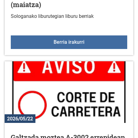
(maiatza)
Sologanako liburutegian liburu berriak
Liburu berriak liburuteg
Berria irakurri
2026/05/22
Galtzada moztea A-3002 errepidean