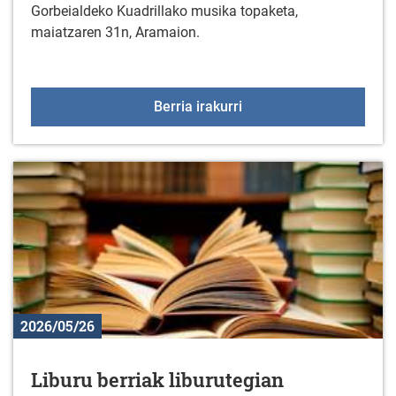
Gorbeialdeko Kuadrillako musika topaketa,
maiatzaren 31n, Aramaion.
Gorbeialdea Musikaz Bl
Berria irakurri
2026/05/26
Liburu berriak liburutegian