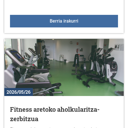
Jarduera fisikoko talde
Berria irakurri
2026/05/26
Fitness aretoko aholkularitza-
zerbitzua