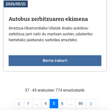
2026/05/21
Autobus zerbitzuaren ekimena
Arratzua-Ubarrundiako Udalak doako autobus-
zerbitzua jarri nahi du martxan aurten, udalerriko
herrietako jaietarako sarbidea errazteko.
Autobus zerbitzuaren e
Berria irakurri
37 - 45 erakusten 774 emaitzetatik.
1
...
4
5
6
...
86
Orrialdea
Intermediate Pages Use TAB to navigate.
Orrialdea
Orrialdea
Orrialdea
Intermediate Pages Us
Orrialdea