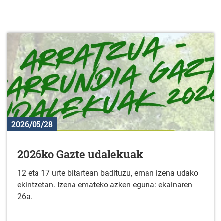
2026/05/28
2026ko Gazte udalekuak
12 eta 17 urte bitartean badituzu, eman izena udako
ekintzetan. Izena emateko azken eguna: ekainaren
26a.