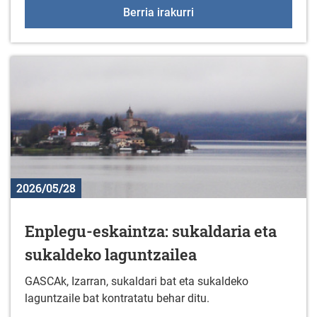
Body combat mastercla
Berria irakurri
2026/05/28
Enplegu-eskaintza: sukaldaria eta
sukaldeko laguntzailea
GASCAk, Izarran, sukaldari bat eta sukaldeko
laguntzaile bat kontratatu behar ditu.