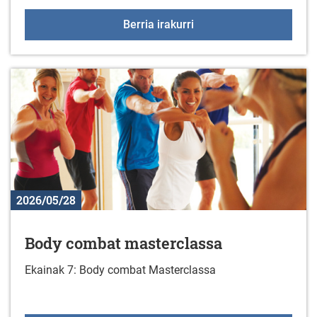
2026ko Gazte udalekua
Berria irakurri
2026/05/28
Body combat masterclassa
Ekainak 7: Body combat Masterclassa