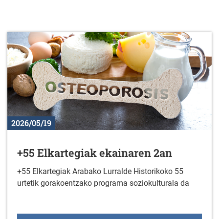
2026/05/19
+55 Elkartegiak ekainaren 2an
+55 Elkartegiak Arabako Lurralde Historikoko 55
urtetik gorakoentzako programa soziokulturala da