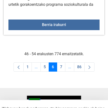
urtetik gorakoentzako programa soziokulturala da
+55 Elkartegiak maiatz
Berria irakurri
46 - 54 erakusten 774 emaitzetatik.
1
...
5
6
7
...
86
Orrialdea
Intermediate Pages Use TAB to navigate.
Orrialdea
Orrialdea
Orrialdea
Intermediate Pages Us
Orrialdea