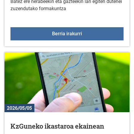
Batez ere nerabeekin eta gazteekin lan egiten dutenei
zuzendutako formakuntza
Adikzioei buruzko prest
Berria irakurri
2026/05/05
KzGuneko ikastaroa ekainean