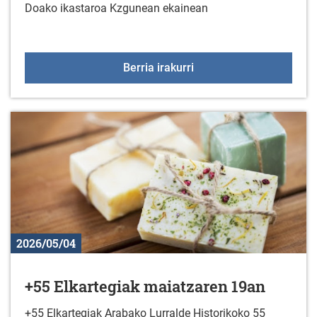
Doako ikastaroa Kzgunean ekainean
KzGuneko ikastaroa eka
Berria irakurri
2026/05/04
+55 Elkartegiak maiatzaren 19an
+55 Elkartegiak Arabako Lurralde Historikoko 55