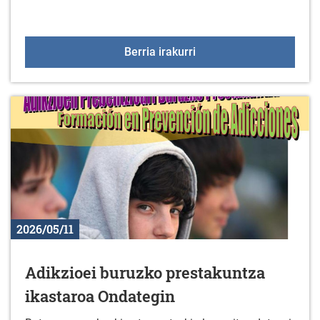
2026ko Arratzua-Ubarru
Berria irakurri
2026/05/11
Adikzioei buruzko prestakuntza
ikastaroa Ondategin