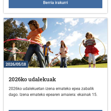
+55 Elkartegiak ekainar
Berria irakurri
2026/05/18
2026ko udalekuak
2026ko udalekuetan izena emateko epea zabalik
dago. Izena emateko epearen amaiera: ekainak 15.