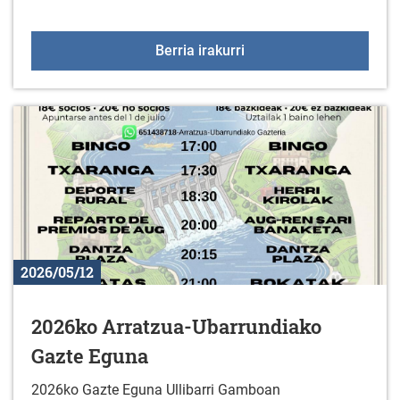
Gaztelekua maiatzaren
Berria irakurri
2026/05/12
2026ko Arratzua-Ubarrundiako
Gazte Eguna
2026ko Gazte Eguna Ullibarri Gamboan