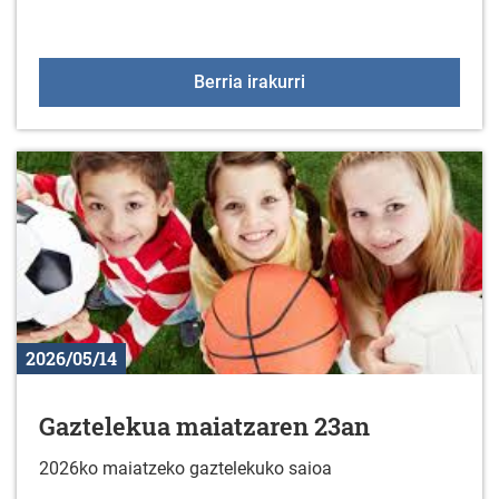
Futbol sala txapelketa 
Berria irakurri
2026/05/14
Gaztelekua maiatzaren 23an
2026ko maiatzeko gaztelekuko saioa