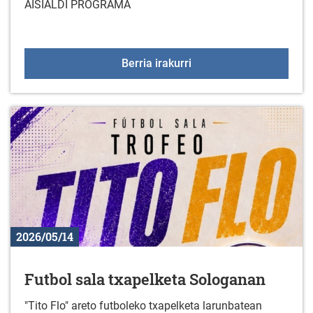
AISIALDI PROGRAMA
DESGAITASUNA DUTEN 
Berria irakurri
2026/05/14
Futbol sala txapelketa Sologanan
"Tito Flo" areto futboleko txapelketa larunbatean