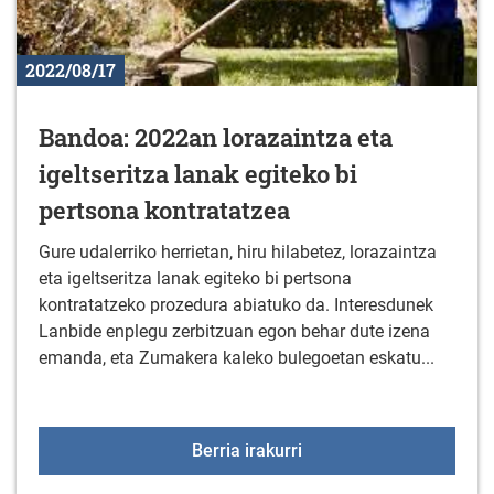
2022/08/17
Bandoa: 2022an lorazaintza eta
igeltseritza lanak egiteko bi
pertsona kontratatzea
Gure udalerriko herrietan, hiru hilabetez, lorazaintza
eta igeltseritza lanak egiteko bi pertsona
kontratatzeko prozedura abiatuko da. Interesdunek
Lanbide enplegu zerbitzuan egon behar dute izena
emanda, eta Zumakera kaleko bulegoetan eskatu...
Bandoa: 2022an lorazaint
Berria irakurri