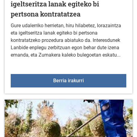
igeltseritza lanak egiteko bi
pertsona kontratatzea
Gure udalerriko herrietan, hiru hilabetez, lorazaintza
eta igeltseritza lanak egiteko bi pertsona
kontratatzeko prozedura abiatuko da. Interesdunek
Lanbide enplegu zerbitzuan egon behar dute izena
emanda, eta Zumakera kaleko bulegoetan eskatu...
Bandoa: 2022an lorazaint
Berria irakurri