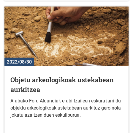
2022/08/30
Objetu arkeologikoak ustekabean
aurkitzea
Arabako Foru Aldundiak erabiltzaileen eskura jarri du
objektu arkeologikoak ustekabean aurkituz gero nola
jokatu azaltzen duen eskuliburua.