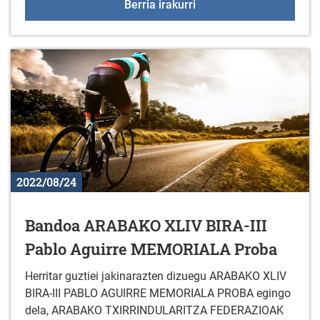
Sologanako ordutegia ir
Berria irakurri
2022/08/24
Bandoa ARABAKO XLIV BIRA-III
Pablo Aguirre MEMORIALA Proba
Herritar guztiei jakinarazten dizuegu ARABAKO XLIV
BIRA-III PABLO AGUIRRE MEMORIALA PROBA egingo
dela, ARABAKO TXIRRINDULARITZA FEDERAZIOAK