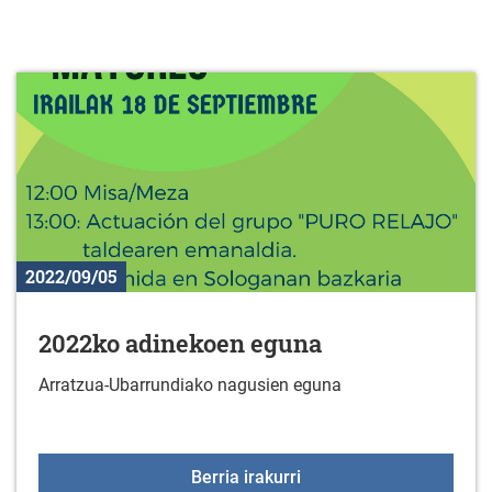
2022/09/05
2022ko adinekoen eguna
Arratzua-Ubarrundiako nagusien eguna
2022ko adinekoen egun
Berria irakurri