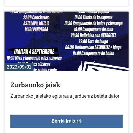
2022/09/01
Zurbanoko jaiak
Zurbanoko jaietako egitaraua jardueraz beteta dator
Zurbanoko jaiak
Berria irakurri