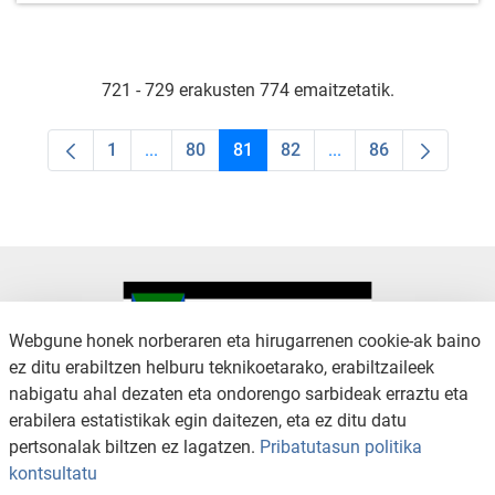
721 - 729 erakusten 774 emaitzetatik.
1
...
80
81
82
...
86
Orrialdea
Intermediate Pages Use TAB to navigate.
Orrialdea
Orrialdea
Orrialdea
Intermediate Pages U
Orrialdea
Webgune honek norberaren eta hirugarrenen cookie-ak baino
ez ditu erabiltzen helburu teknikoetarako, erabiltzaileek
nabigatu ahal dezaten eta ondorengo sarbideak erraztu eta
KONTAKTUA
LEGE OHARRA
erabilera estatistikak egin daitezen, eta ez ditu datu
SALAKETA KANALA
PRIBATUTASUN POLITIKA
pertsonalak biltzen ez lagatzen.
Pribatutasun politika
COOKIEN POLITIKA
IRISGARRITASUNA
kontsultatu
WEB MAPA