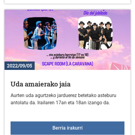
2022/09/05
Uda amaierako jaia
Aurten uda agurtzeko jarduerez betetako asteburu
antolatu da. Irailaren 17an eta 18an izango da.
Uda amaierako jaia
Berria irakurri