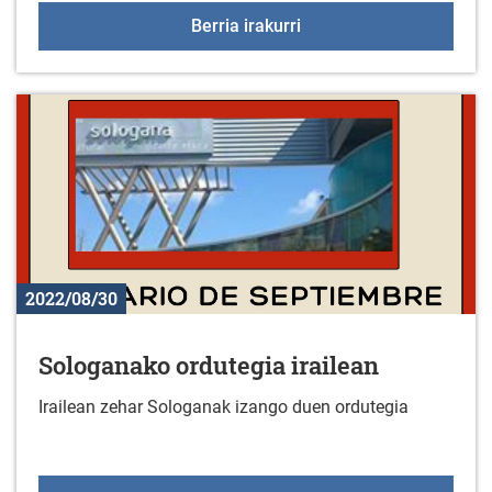
Objetu arkeologikoak us
Berria irakurri
2022/08/30
Sologanako ordutegia irailean
Irailean zehar Sologanak izango duen ordutegia