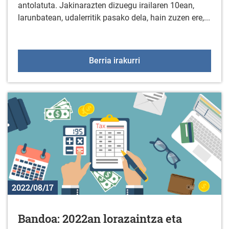
antolatuta. Jakinarazten dizuegu irailaren 10ean,
larunbatean, udalerritik pasako dela, hain zuzen ere,...
Bandoa ARABAKO XLIV B
Berria irakurri
2022/08/17
Bandoa: 2022an lorazaintza eta