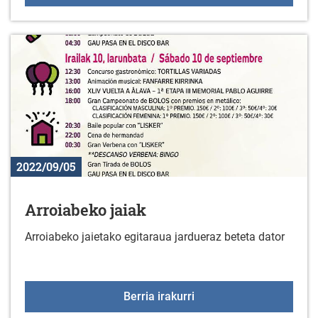
2022/09/05
Arroiabeko jaiak
Arroiabeko jaietako egitaraua jardueraz beteta dator
Arroiabeko jaiak
Berria irakurri