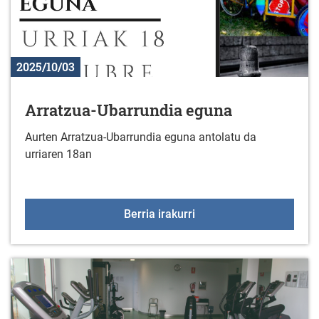
2025/10/03
Arratzua-Ubarrundia eguna
Aurten Arratzua-Ubarrundia eguna antolatu da
urriaren 18an
Arratzua-Ubarrundia eg
Berria irakurri