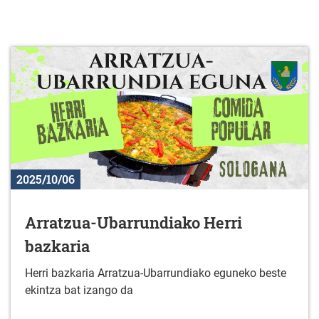
2025/10/06
Arratzua-Ubarrundiako Herri
bazkaria
Herri bazkaria Arratzua-Ubarrundiako eguneko beste
ekintza bat izango da