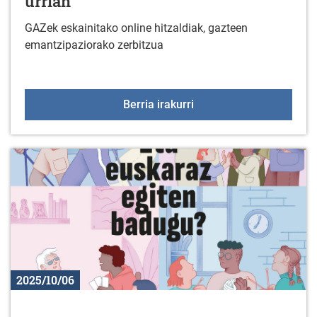
urrian
GAZek eskainitako online hitzaldiak, gazteen
emantzipaziorako zerbitzua
Gazteentzako online hitz
Berria irakurri
2025/10/06