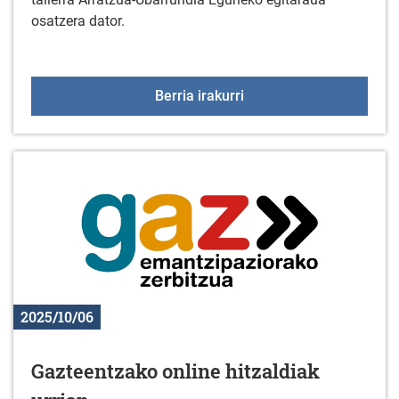
osatzera dator.
Familiei zuzendutako 
Berria irakurri
2025/10/06
Gazteentzako online hitzaldiak