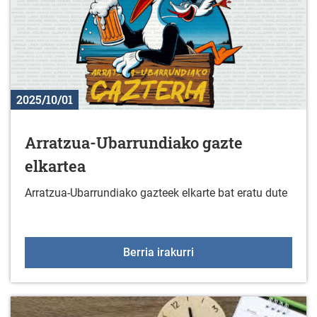
2025/10/01
Arratzua-Ubarrundiako gazte
elkartea
Arratzua-Ubarrundiako gazteek elkarte bat eratu dute
Arratzua-Ubarrundiako g
Berria irakurri