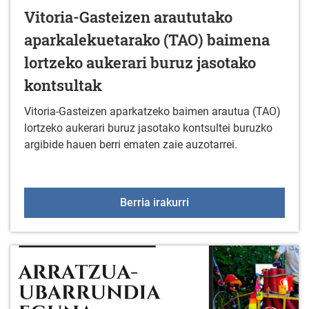
Vitoria-Gasteizen araututako
aparkalekuetarako (TAO) baimena
lortzeko aukerari buruz jasotako
kontsultak
Vitoria-Gasteizen aparkatzeko baimen arautua (TAO)
lortzeko aukerari buruz jasotako kontsultei buruzko
argibide hauen berri ematen zaie auzotarrei.
Vitoria-Gasteizen araut
Berria irakurri