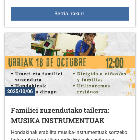
Arratzua-Ubarrundiako H
Berria irakurri
2025/10/06
Familiei zuzendutako tailerra:
MUSIKA INSTRUMENTUAK
Hondakinak erabilita musika-instrumentuak sortzeko
tailerra Arratzua-Ubarrundia Eguneko egitaraua