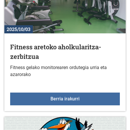
2025/10/03
Fitness aretoko aholkularitza-
zerbitzua
Fitness gelako monitorearen ordutegia urria eta
azarorako
Fitness aretoko aholkula
Berria irakurri