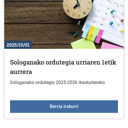
2025/10/01
Sologanako ordutegia urriaren 1etik
aurrera
Sologanako ordutegia 2025-2026 ikasturterako
Sologanako ordutegia ur
Berria irakurri