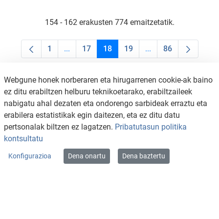
154 - 162 erakusten 774 emaitzetatik.
1
...
17
18
19
...
86
Orrialdea
Intermediate Pages Use TAB to navigate.
Orrialdea
Orrialdea
Orrialdea
Intermediate Pages U
Orrialdea
Webgune honek norberaren eta hirugarrenen cookie-ak baino
ez ditu erabiltzen helburu teknikoetarako, erabiltzaileek
nabigatu ahal dezaten eta ondorengo sarbideak erraztu eta
erabilera estatistikak egin daitezen, eta ez ditu datu
pertsonalak biltzen ez lagatzen.
Pribatutasun politika
kontsultatu
Konfigurazioa
Dena onartu
Dena baztertu
KONTAKTUA
LEGE OHARRA
SALAKETA KANALA
PRIBATUTASUN POLITIKA
COOKIEN POLITIKA
IRISGARRITASUNA
WEB MAPA
Copyright © 2026 / Excmo. arratzua | Todos los derechos reservados.