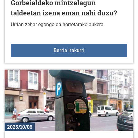
Gorbeialdeko mintzalagun
taldeetan izena eman nahi duzu?
Urrian zehar egongo da horretarako aukera.
Gorbeialdeko mintzalag
Berria irakurri
2025/10/06