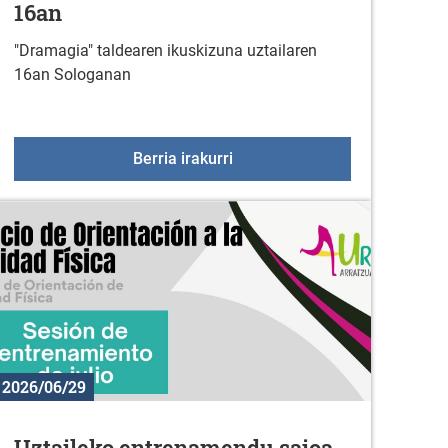
16an
"Dramagia" taldearen ikuskizuna uztailaren
16an Sologanan
Antzerki emanaldia uztailare
Berria irakurri
2026/06/29
Uztaileko entrenamendu saioa