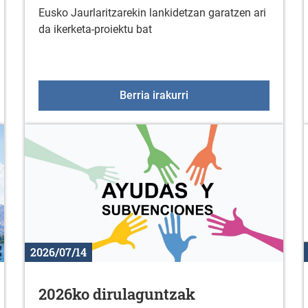
Eusko Jaurlaritzarekin lankidetzan garatzen ari
da ikerketa-proiektu bat
nan
Jarduera fisikoari eta d
Berria irakurri
2026/07/14
2026ko dirulaguntzak