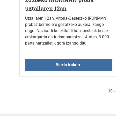
uztailaren 12an
Uztailaren 12an, Vitoria-Gasteizko IRONMAN
probaz berriro ere gozatzeko aukera izango
dugu. Nazioarteko ekitaldi hau, besteak beste,
erakargarria da turismoarentzat. Aurten, 3.000
parte hartzailetik gora izango ditu.
2026eko IRONMAN 
Berria irakurri
10 -