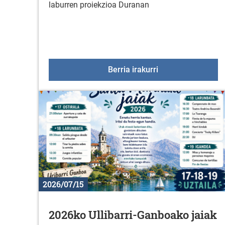
laburren proiekzioa Duranan
"Korterraza" Dura
Berria irakurri
2026/07/15
2026ko Ullibarri-Ganboako jaiak