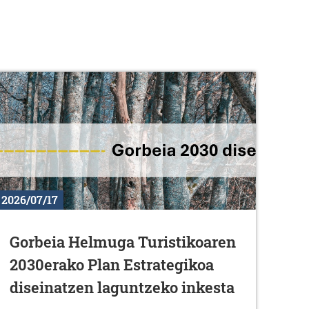
2026/07/17
Gorbeia Helmuga Turistikoaren
2030erako Plan Estrategikoa
diseinatzen laguntzeko inkesta