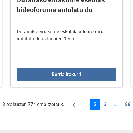
bideoforuma antolatu du
Duranako emakume eskolak bideoforuma
antolatu du uztailaren 1ean
proba uztailaren 12an
Duranako emakume esko
Berria irakurri
 18 erakusten 774 emaitzetatik.
1
2
3
...
86
Orrialdea
Orrialdea
Orrialdea
Intermed
Or