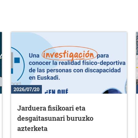
2026/07/20
Jarduera fisikoari eta
desgaitasunari buruzko
azterketa