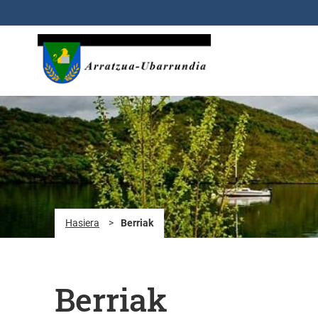
Eduki nagusira joan
Hasiera
>
Berriak
Berriak