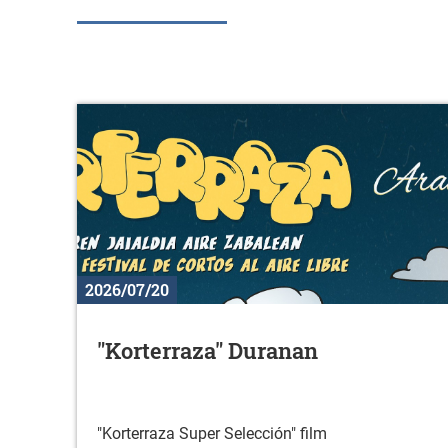
2026/07/20
"Korterraza" Duranan
"Korterraza Super Selección" film