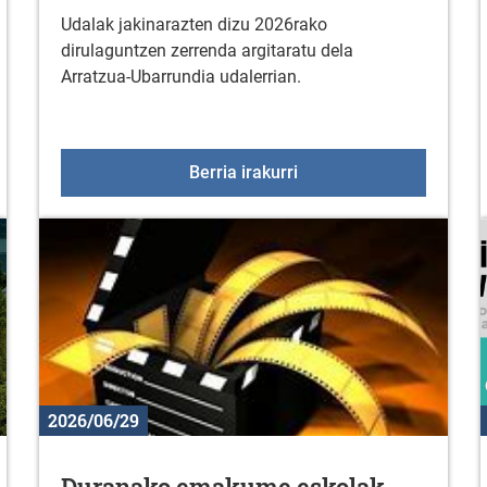
Udalak jakinarazten dizu 2026rako
dirulaguntzen zerrenda argitaratu dela
Arratzua-Ubarrundia udalerrian.
anboako jaiak
2026ko dirulaguntzak
Berria irakurri
2026/06/29
Duranako emakume eskolak