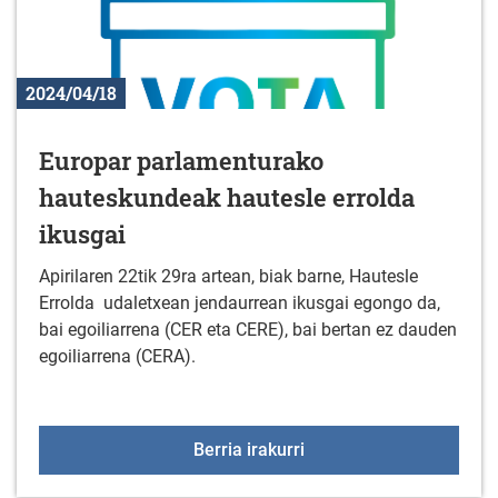
2024/04/18
Europar parlamenturako
hauteskundeak hautesle errolda
ikusgai
Apirilaren 22tik 29ra artean, biak barne, Hautesle
Errolda udaletxean jendaurrean ikusgai egongo da,
bai egoiliarrena (CER eta CERE), bai bertan ez dauden
egoiliarrena (CERA).
Europar parlamenturako
Berria irakurri