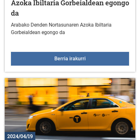
Azoka Ibiltaria Gorbeialdean egongo
da
Arabako Denden Nortasunaren Azoka Ibiltaria
Gorbeialdean egongo da
Arabako Denden Nortasu
Berria irakurri
2024/04/19