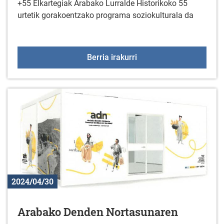
+55 Elkartegiak Arabako Lurralde Historikoko 55
urtetik gorakoentzako programa soziokulturala da
+55 Elkartegiak maiatza
Berria irakurri
2024/04/30
Arabako Denden Nortasunaren