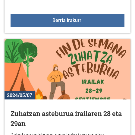
Batu EGUNEAN BEHINen A
Berria irakurri
2024/05/07
Zuhatzan asteburua irailaren 28 eta
29an
Zuhatzan asteburua pasatzeko izen ematea