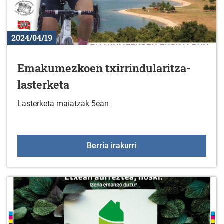
2024/04/19
Emakumezkoen txirrindularitza-
lasterketa
Lasterketa maiatzak 5ean
Emakumezkoen txirrindul
Berria irakurri