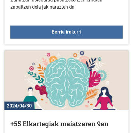
zabaltzen dela jakinarazten da
Zuhatzan asteburua irai
Berria irakurri
2024/04/30
+55 Elkartegiak maiatzaren 9an