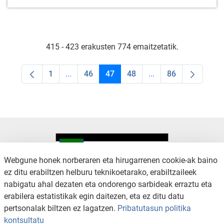
415 - 423 erakusten 774 emaitzetatik.
1
...
46
47
48
...
86
Orrialdea
Intermediate Pages Use TAB to navigate.
Orrialdea
Orrialdea
Orrialdea
Intermediate Pages U
Orrialdea
Webgune honek norberaren eta hirugarrenen cookie-ak baino
ez ditu erabiltzen helburu teknikoetarako, erabiltzaileek
nabigatu ahal dezaten eta ondorengo sarbideak erraztu eta
KONTAKTUA
LEGE OHARRA
erabilera estatistikak egin daitezen, eta ez ditu datu
SALAKETA KANALA
PRIBATUTASUN POLITIKA
pertsonalak biltzen ez lagatzen.
Pribatutasun politika
COOKIEN POLITIKA
IRISGARRITASUNA
kontsultatu