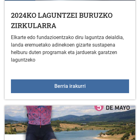
2024KO LAGUNTZEI BURUZKO
ZIRKULARRA
Elkarte edo fundazioentzako diru laguntza deialdia,
landa eremuetako adinekoen gizarte sustapena
helburu duten programak eta jarduerak garatzen
laguntzeko
2024KO LAGUNTZEI BU
Berria irakurri