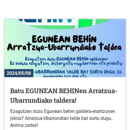
2024/05/08
Batu EGUNEAN BEHINen Arratzua-
Ubarrundiako taldera!
Ezagutzen duzu Egunean behin galdera-erantzunen
jokoa? Arratzua-Ubarrundian talde bat sortu dugu.
Anima zaitez!