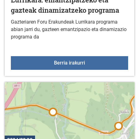
gazteak dinamizatzeko programa
Gazteriaren Foru Erakundeak Lurrikara programa
abian jarri du, gazteen emantzipazio eta dinamizazio
programa da
Lurrikara: emantzipatz
Berria irakurri