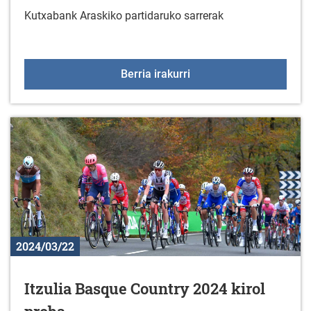
Kutxabank Araskiko partidaruko sarrerak
Kutxabank Araski- Valen
Berria irakurri
2024/03/22
Itzulia Basque Country 2024 kirol