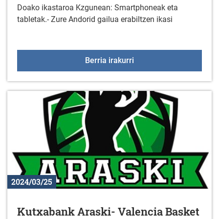
Doako ikastaroa Kzgunean: Smartphoneak eta
tabletak.- Zure Andorid gailua erabiltzen ikasi
Ikastaroa: Smartphoneak
Berria irakurri
2024/03/25
Kutxabank Araski- Valencia Basket