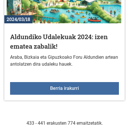
2024/03/18
Aldundiko Udalekuak 2024: izen
ematea zabalik!
Araba, Bizkaia eta Gipuzkoako Foru Aldundien artean
antolatzen dira udaleku hauek.
Aldundiko Udalekuak 202
Berria irakurri
433 - 441 erakusten 774 emaitzetatik.