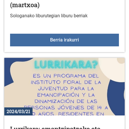
(martxoa)
Sologanako liburutegian liburu berriak
Liburu berriak liburuteg
Berria irakurri
2024/03/21
Lurrikara: emantzipatzeko eta