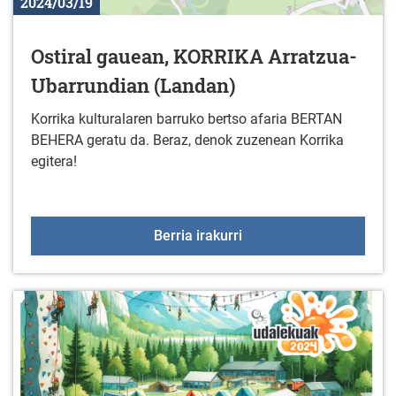
2024/03/19
Ostiral gauean, KORRIKA Arratzua-
Ubarrundian (Landan)
Korrika kulturalaren barruko bertso afaria BERTAN
BEHERA geratu da. Beraz, denok zuzenean Korrika
egitera!
Ostiral gauean, KORRIK
Berria irakurri