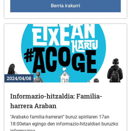
Jarduera fisikoko taldek
Berria irakurri
2024/04/08
Informazio-hitzaldia: Familia-
harrera Araban
"Arabako familia-harrerari" buruz apirilaren 17an
18:00etan egingo den informazio-hitzaldiari buruzko
informazioa