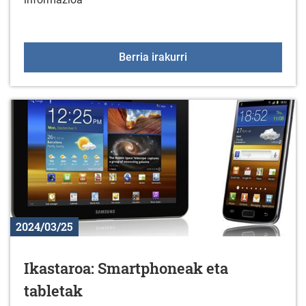
Informazio-hitzaldia: F
Berria irakurri
2024/03/25
Ikastaroa: Smartphoneak eta
tabletak