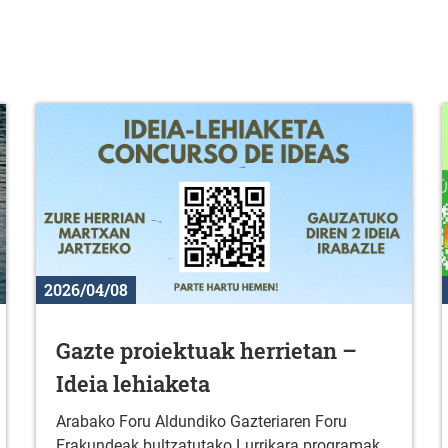
2026/04/08
Gazte proiektuak herrietan –
Ideia lehiaketa
Arabako Foru Aldundiko Gazteriaren Foru
Erakundeak bultzatutako Lurrikara programak