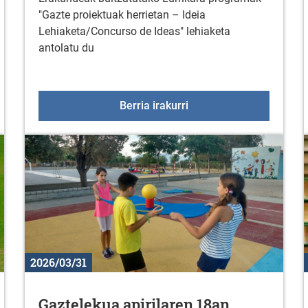
"Gazte proiektuak herrietan – Ideia
Lehiaketa/Concurso de Ideas" lehiaketa
antolatu du
ribarri Ganboan
Gazte proiektuak herriet
Berria irakurri
2026/03/31
Gaztelekua apirilaren 18an