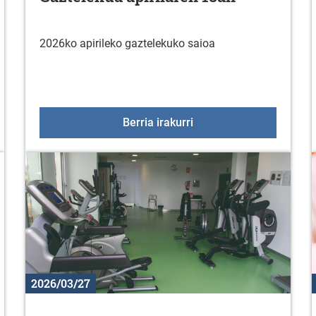
2026ko apirileko gaztelekuko saioa
Z" saria 2026 - Mendiz Sari Nagusia
Gaztelekua apirilaren 1
Berria irakurri
2026/03/27