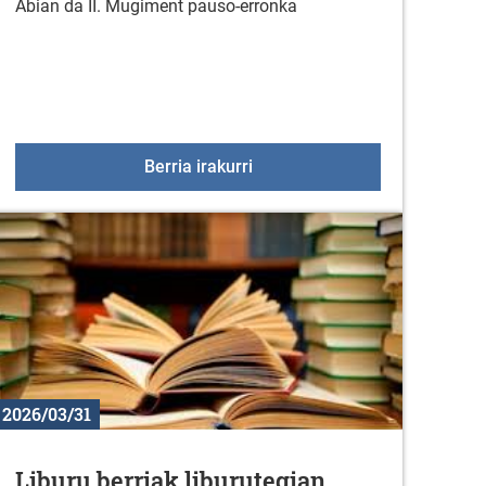
Abian da II. Mugiment pauso-erronka
an – Ideia lehiaketa
II. Mugiment Pausu Erronka!
Berria irakurri
2026/03/31
Liburu berriak liburutegian