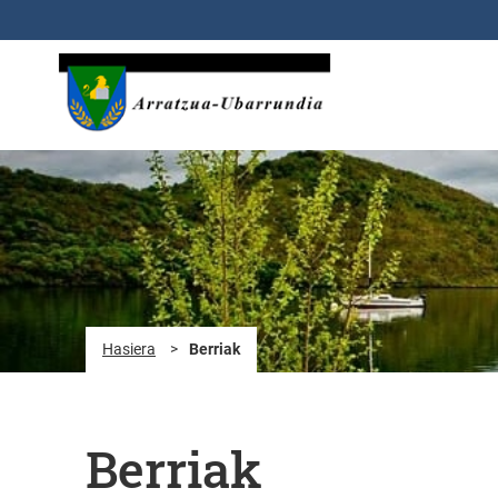
Eduki nagusira joan
Hasiera
>
Berriak
Berriak