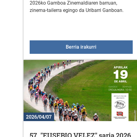
2026ko Gamboa Zinemaldiaren barruan,
zinema-tailerra egingo da Uribarri Ganboan.
Zinema-tailerra U
Berria irakurri
2026/04/07
57. "EUSEBIO VELEZ" saria 2026