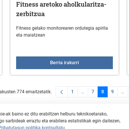
Fitness aretoko aholkularitza-
zerbitzua
Fitness gelako monitorearen ordutegia apirila
eta maiatzean
KOEN DEIALDIA 2026
Fitness aretoko aholkula
Berria irakurri
rakusten 774 emaitzetatik.
1
...
7
8
9
...
Orrialdea
Intermediate Pages Use
Orrialdea
Orrialdea
Orriald
Int
-ak baino ez ditu erabiltzen helburu teknikoetarako,
o sarbideak erraztu eta erabilera estatistikak egin daitezen,
Pribatutasun politika kontsultatu