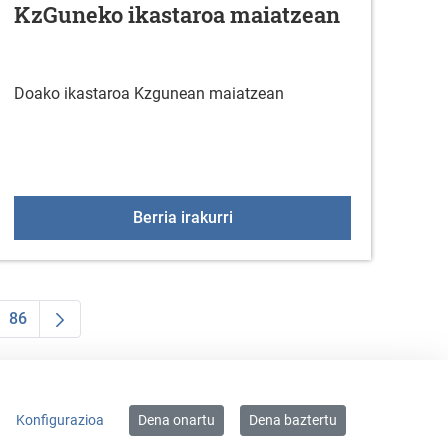
KzGuneko ikastaroa maiatzean
Doako ikastaroa Kzgunean maiatzean
ritza-zerbitzua
KzGuneko ikastaroa maiatzea
Berria irakurri
86
 TAB to navigate.
ea
ermediate Pages Use TAB to navigate.
Orrialdea
Konfigurazioa
Dena onartu
Dena baztertu