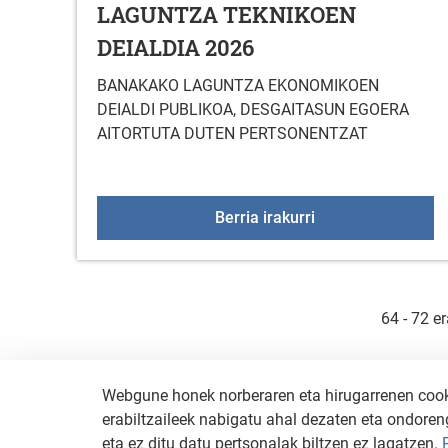
LAGUNTZA TEKNIKOEN
DEIALDIA 2026
BANAKAKO LAGUNTZA EKONOMIKOEN
DEIALDI PUBLIKOA, DESGAITASUN EGOERA
AITORTUTA DUTEN PERTSONENTZAT
LAGUNTZA TEKNI
Berria irakurri
64 - 72 e
Webgune honek norberaren eta hirugarrenen cookie
erabiltzaileek nabigatu ahal dezaten eta ondoreng
eta ez ditu datu pertsonalak biltzen ez lagatzen.