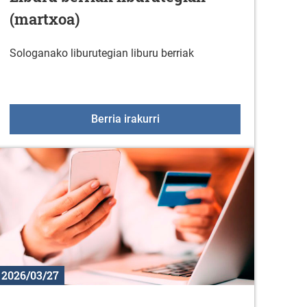
(martxoa)
Sologanako liburutegian liburu berriak
8an
Liburu berriak liburutegian (
Berria irakurri
2026/03/27