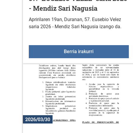
- Mendiz Sari Nagusia
Apririlaren 19an, Duranan, 57. Eusebio Velez
saria 2026 - Mendiz Sari Nagusia izango da.
57. "EUSEBIO VELE
Berria irakurri
2026/03/30