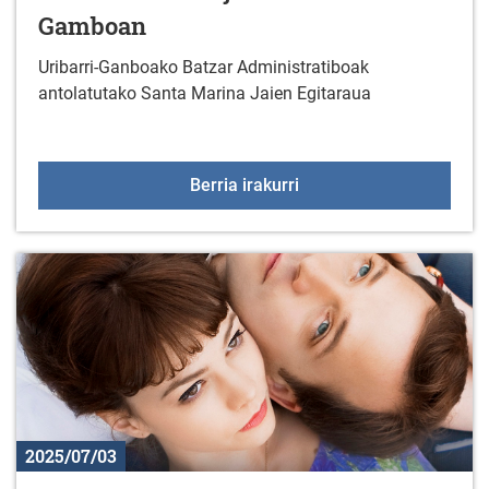
Gamboan
Uribarri-Ganboako Batzar Administratiboak
antolatutako Santa Marina Jaien Egitaraua
Santa Marinako jaiak Ul
Berria irakurri
2025/07/03