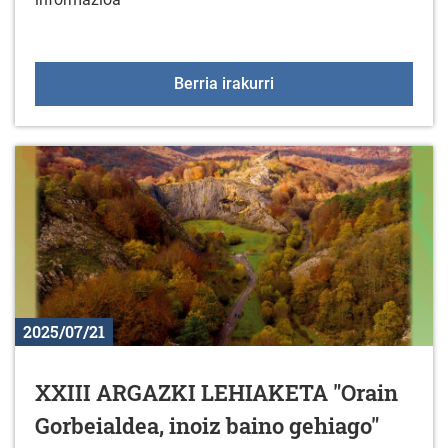
XLIII ARABAKO ITZUL
Berria irakurri
2025/07/21
XXIII ARGAZKI LEHIAKETA "Orain
Gorbeialdea, inoiz baino gehiago"