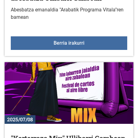
Abesbatza emanaldia "Arabatik Programa Vitala"ren
barnean
"Asociación Cultural Au
Berria irakurri
2025/07/08