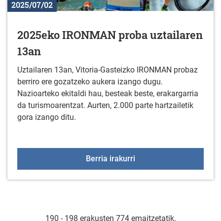
2025/07/02
2025eko IRONMAN proba uztailaren
13an
Uztailaren 13an, Vitoria-Gasteizko IRONMAN probaz
berriro ere gozatzeko aukera izango dugu.
Nazioarteko ekitaldi hau, besteak beste, erakargarria
da turismoarentzat. Aurten, 2.000 parte hartzailetik
gora izango ditu.
2025eko IRONMAN proba
Berria irakurri
190 - 198 erakusten 774 emaitzetatik.