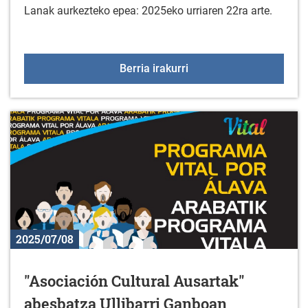
Lanak aurkezteko epea: 2025eko urriaren 22ra arte.
XXIII ARGAZKI LEHIAKET
Berria irakurri
2025/07/08
"Asociación Cultural Ausartak"
abesbatza Ullibarri Ganboan