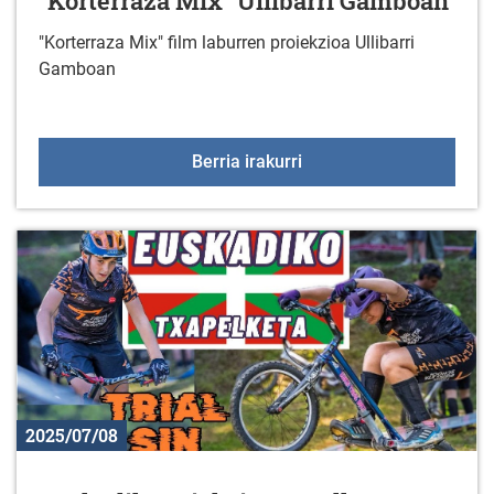
"Korterraza Mix" Ullibarri Gamboan
"Korterraza Mix" film laburren proiekzioa Ullibarri
Gamboan
"Korterraza Mix" Ulliba
Berria irakurri
2025/07/08