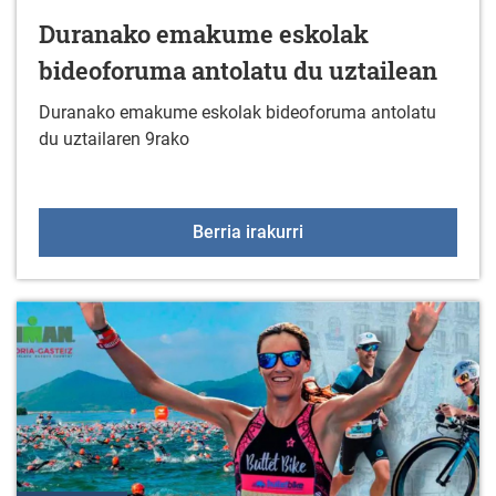
Duranako emakume eskolak
bideoforuma antolatu du uztailean
Duranako emakume eskolak bideoforuma antolatu
du uztailaren 9rako
Duranako emakume eskol
Berria irakurri