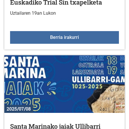
Euskadiko Trial Sin txapelketa
Uztailaren 19an Lukon
Euskadiko Trial Sin txap
Berria irakurri
2025/07/08
Santa Marinako jaiak Ullibarri