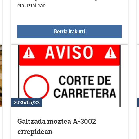
eta uztailean
taldeko saioak ekainean
Fitness aretoko aholkula
Berria irakurri
2026/05/22
Galtzada moztea A-3002
errepidean