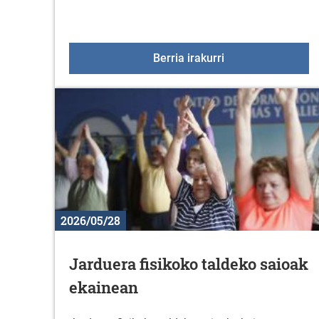
2026ko Gazte uda
Berria irakurri
2026/05/28
Jarduera fisikoko taldeko saioak
ekainean