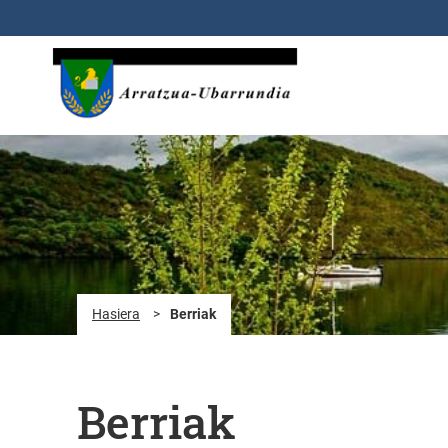
Eduki nagusira joan
Hasiera
>
Berriak
Berriak