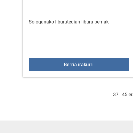
Sologanako liburutegian liburu berriak
Liburu berriak lib
Berria irakurri
37 - 45 e