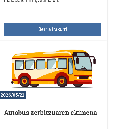
maiatzaren 31n, Aramaion.
ritza-zerbitzua
Gorbeialdea Musikaz Blai 202
Berria irakurri
2026/05/21
Autobus zerbitzuaren ekimena