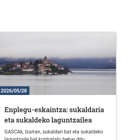
2026/05/28
Enplegu-eskaintza: sukaldaria
eta sukaldeko laguntzailea
GASCAk, Izarran, sukaldari bat eta sukaldeko
laguntzaile bat kontratatu behar ditu.