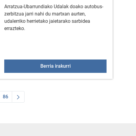
Arratzua-Ubarrundiako Udalak doako autobus-
zerbitzua jarri nahi du martxan aurten,
udalerriko herrietako jaietarako sarbidea
errazteko.
 errepidean
Autobus zerbitzuaren ekimen
Berria irakurri
86
 TAB to navigate.
ea
ermediate Pages Use TAB to navigate.
Orrialdea