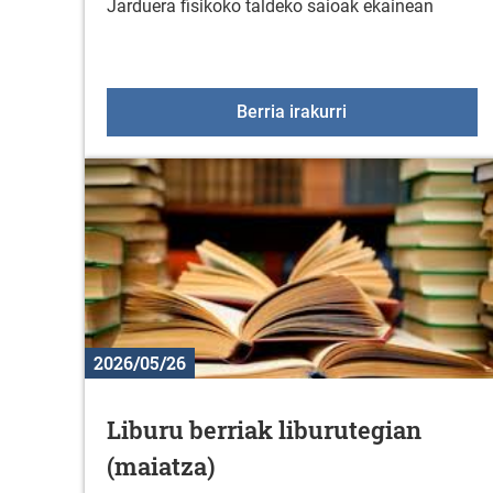
Jarduera fisikoko taldeko saioak ekainean
Jarduera fisikoko 
Berria irakurri
2026/05/26
Liburu berriak liburutegian
(maiatza)