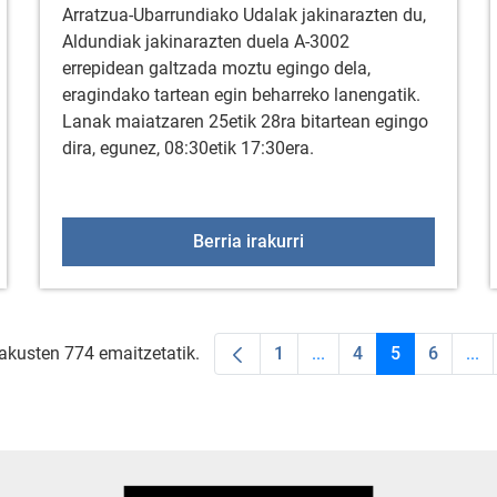
Arratzua-Ubarrundiako Udalak jakinarazten du,
Aldundiak jakinarazten duela A-3002
errepidean galtzada moztu egingo dela,
eragindako tartean egin beharreko lanengatik.
Lanak maiatzaren 25etik 28ra bitartean egingo
dira, egunez, 08:30etik 17:30era.
urutegian (maiatza)
Galtzada moztea A-3002
Berria irakurri
rakusten 774 emaitzetatik.
1
...
4
5
6
...
Orrialdea
Intermediate Pages Use
Orrialdea
Orrialdea
Orriald
Int