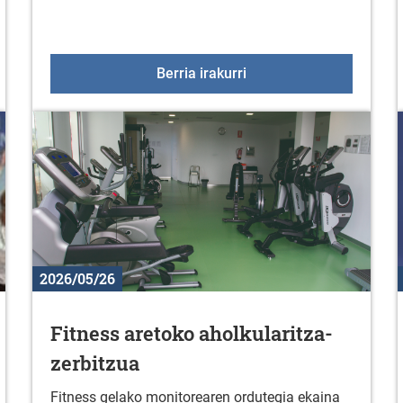
lekuak
Body combat mastercla
Berria irakurri
2026/05/26
Fitness aretoko aholkularitza-
zerbitzua
Fitness gelako monitorearen ordutegia ekaina