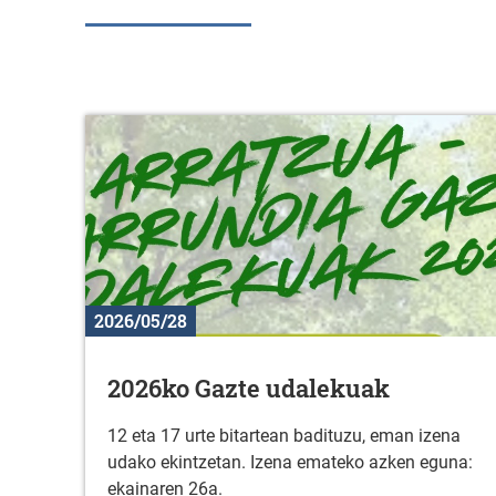
2026/05/28
2026ko Gazte udalekuak
12 eta 17 urte bitartean badituzu, eman izena
udako ekintzetan. Izena emateko azken eguna:
ekainaren 26a.