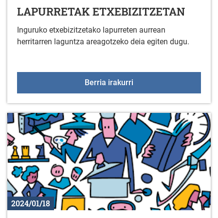
LAPURRETAK ETXEBIZITZETAN
Inguruko etxebizitzetako lapurreten aurrean
herritarren laguntza areagotzeko deia egiten dugu.
LAPURRETAK ETXEBIZ
Berria irakurri
2024/01/18