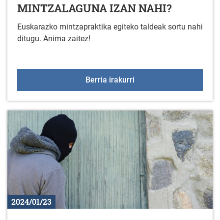
MINTZALAGUNA IZAN NAHI?
Euskarazko mintzapraktika egiteko taldeak sortu nahi
ditugu. Anima zaitez!
Arratzua-Ubarrundian
Berria irakurri
2024/01/23