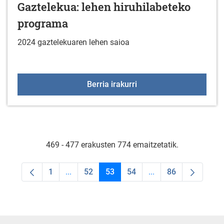
Gaztelekua: lehen hiruhilabeteko
programa
2024 gaztelekuaren lehen saioa
Gaztelekua: lehen hiruh
Berria irakurri
469 - 477 erakusten 774 emaitzetatik.
1
...
52
53
54
...
86
Orrialdea
Intermediate Pages Use TAB to navigate.
Orrialdea
Orrialdea
Orrialdea
Intermediate Pages U
Orrialdea