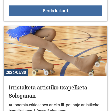
+55 Elkartegiak progra
Berria irakurri
2024/01/30
Irristaketa artistiko txapelketa
Sologanan
Autonomia-erkidegoen arteko III. patinaje artistikoko
txapelketaren 1.fasea Sologanan