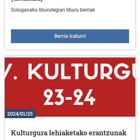
Sologanako liburutegian liburu berriak
Liburu berriak liburutegi
Berria irakurri
2024/01/25
Kulturgura lehiaketako erantzunak