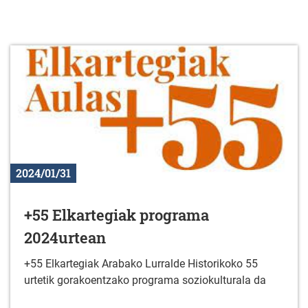
2024/01/31
+55 Elkartegiak programa
2024urtean
+55 Elkartegiak Arabako Lurralde Historikoko 55
urtetik gorakoentzako programa soziokulturala da