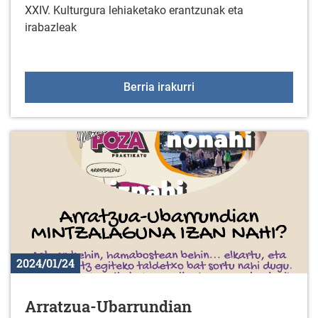
XXIV. Kulturgura lehiaketako erantzunak eta
irabazleak
Kulturgura lehiaketako 
Berria irakurri
2024/01/24
Arratzua-Ubarrundian