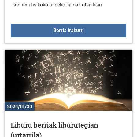
Jarduera fisikoko taldeko saioak otsailean
Jarduera fisikoko taldek
Berria irakurri
2024/01/30
Liburu berriak liburutegian
(urtarrila)