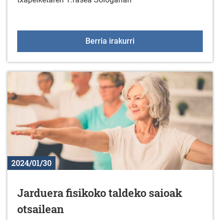
Irristaketa artistiko tx
Berria irakurri
2024/01/30
Jarduera fisikoko taldeko saioak
otsailean