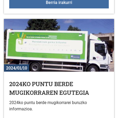
Orri-markagailuak prest
Berria irakurri
2024/01/10
2024KO PUNTU BERDE
MUGIKORRAREN EGUTEGIA
2024ko puntu berde mugikorrarei buruzko
informazioa.