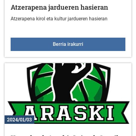
Atzerapena jardueren hasieran
Atzerapena kirol eta kultur jardueren hasieran
Atzerapena jardueren h
Berria irakurri
2024/01/03