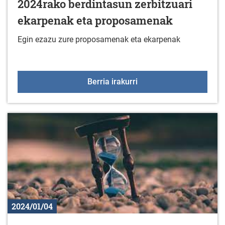
2024rako berdintasun zerbitzuari
ekarpenak eta proposamenak
Egin ezazu zure proposamenak eta ekarpenak
2024rako berdintasun z
Berria irakurri
2024/01/04