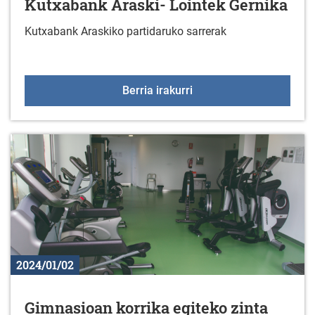
Kutxabank Araski- Lointek Gernika
Kutxabank Araskiko partidaruko sarrerak
Kutxabank Araski- Loint
Berria irakurri
2024/01/02
Gimnasioan korrika egiteko zinta