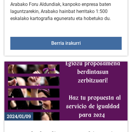
Arabako Foru Aldundiak, kanpoko enpresa baten
laguntzarekin, Arabako hainbat herritako 1:500
eskalako kartografia eguneratu eta hobetuko du.
1:500EKO ESKALAKO 
Berria irakurri
2024/01/09