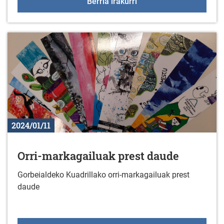
HURRENGO BISITA KZGU
Berria irakurri
2024/01/11
Orri-markagailuak prest daude
Gorbeialdeko Kuadrillako orri-markagailuak prest
daude