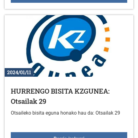
2024/01/11
HURRENGO BISITA KZGUNEA:
Otsailak 29
Otsaileko bisita eguna honako hau da: Otsailak 29