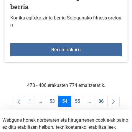
berria
Korrika egiteko zinta berria Sologanako fitness aretoa
n
Gimnasioan korrika egite
Berria irakurri
478 - 486 erakusten 774 emaitzetatik.
1
...
53
54
55
...
86
Orrialdea
Intermediate Pages Use TAB to navigate.
Orrialdea
Orrialdea
Orrialdea
Intermediate Pages U
Orrialdea
Webgune honek norberaren eta hirugarrenen cookie-ak baino
ez ditu erabiltzen helburu teknikoetarako, erabiltzaileek