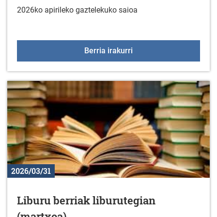
2026ko apirileko gaztelekuko saioa
Gaztelekua apirilaren 1
Berria irakurri
2026/03/31
Liburu berriak liburutegian
(martxoa)