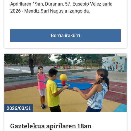
Apririlaren 19an, Duranan, 57. Eusebio Velez saria
2026 - Mendiz Sari Nagusia izango da.
57. "EUSEBIO VELEZ" sar
Berria irakurri
2026/03/31
Gaztelekua apirilaren 18an