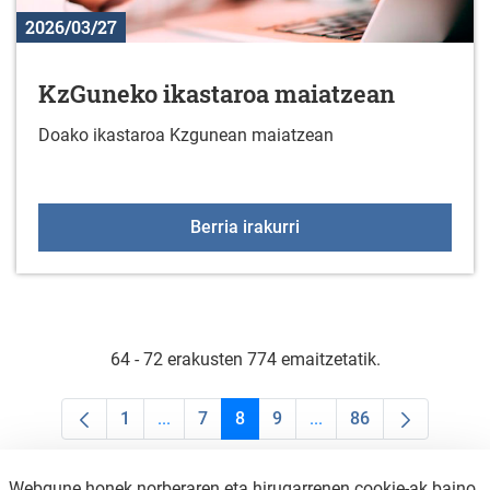
2026/03/27
KzGuneko ikastaroa maiatzean
Doako ikastaroa Kzgunean maiatzean
KzGuneko ikastaroa ma
Berria irakurri
64 - 72 erakusten 774 emaitzetatik.
1
...
7
8
9
...
86
Orrialdea
Intermediate Pages Use TAB to navigate.
Orrialdea
Orrialdea
Orrialdea
Intermediate Pages Us
Orrialdea
Webgune honek norberaren eta hirugarrenen cookie-ak baino