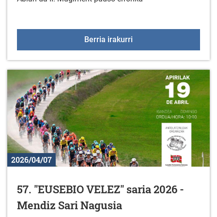
II. Mugiment Pausu Erro
Berria irakurri
2026/04/07
57. "EUSEBIO VELEZ" saria 2026 -
Mendiz Sari Nagusia