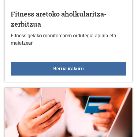
Fitness aretoko aholkularitza-
zerbitzua
Fitness gelako monitorearen ordutegia apirila eta
maiatzean
Fitness aretoko aholkula
Berria irakurri