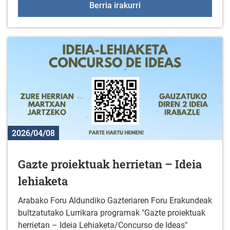
Zinema-tailerra Uribarr
Berria irakurri
2026/04/08
Gazte proiektuak herrietan – Ideia
lehiaketa
Arabako Foru Aldundiko Gazteriaren Foru Erakundeak
bultzatutako Lurrikara programak "Gazte proiektuak
herrietan – Ideia Lehiaketa/Concurso de Ideas"