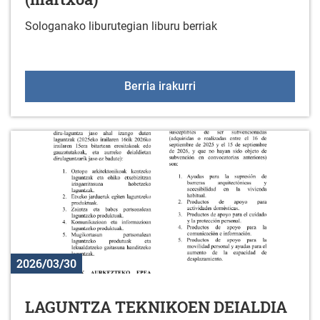
Sologanako liburutegian liburu berriak
Liburu berriak liburuteg
Berria irakurri
2026/03/30
LAGUNTZA TEKNIKOEN DEIALDIA