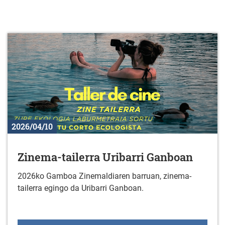
2026/04/10
Zinema-tailerra Uribarri Ganboan
2026ko Gamboa Zinemaldiaren barruan, zinema-
tailerra egingo da Uribarri Ganboan.