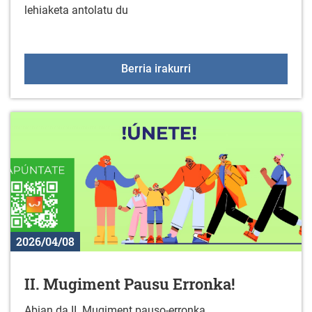
lehiaketa antolatu du
Gazte proiektuak herriet
Berria irakurri
2026/04/08
II. Mugiment Pausu Erronka!
Abian da II. Mugiment pauso-erronka