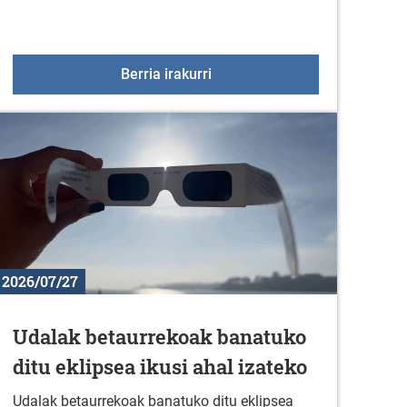
" emanaldia Duranan
Ludoteka 2026-2027
Berria irakurri
2026/07/27
Udalak betaurrekoak banatuko
ditu eklipsea ikusi ahal izateko
Udalak betaurrekoak banatuko ditu eklipsea