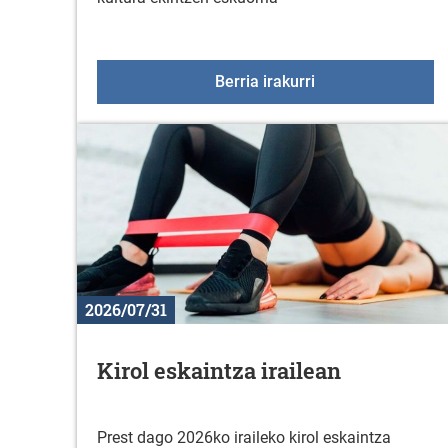
2026-2027 ikasturt
Berria irakurri
2026/07/31
Kirol eskaintza irailean
Prest dago 2026ko iraileko kirol eskaintza