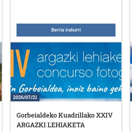
ilean
Sologanako ordutegia ir
Berria irakurri
2026/07/21
Gorbeialdeko Kuadrillako XXIV
ARGAZKI LEHIAKETA