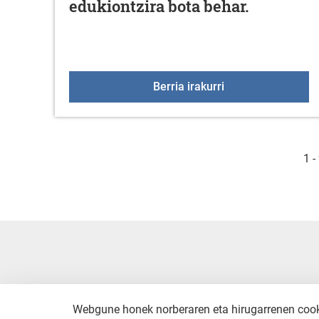
edukiontzira bota behar.
Inausketa eta lore
Berria irakurri
1 -
Webgune honek norberaren eta hirugarrenen cookie