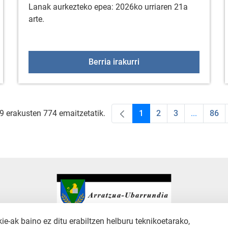
Lanak aurkezteko epea: 2026ko urriaren 21a
arte.
zaintza hondakinak EZ dira errefusaren edukiontzira bota beha
Gorbeialdeko Kuadrill
Berria irakurri
 9 erakusten 774 emaitzetatik.
1
2
3
...
86
Orrialdea
Orrialdea
Orrialdea
Intermedi
Orr
-ak baino ez ditu erabiltzen helburu teknikoetarako,