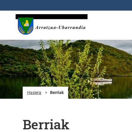
Eduki nagusira joan
Hasiera
>
Berriak
Berriak