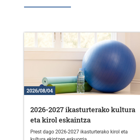
2026/08/04
2026-2027 ikasturterako kultura
eta kirol eskaintza
Prest dago 2026-2027 ikasturterako kirol eta
kultura ekintzen eskuorria