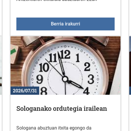
erako kultura eta kirol eskaintza
"La última y nos vamos
Berria irakurri
2026/07/31
Sologanako ordutegia irailean
Sologana abuztuan itxita egongo da