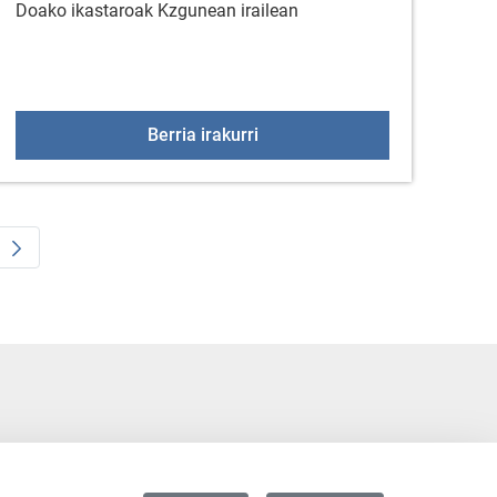
Doako ikastaroak Kzgunean irailean
r.
ako XXIV ARGAZKI LEHIAKETA
KzGuneko bi ikastaro irailean
Berria irakurri
ate Pages Use TAB to navigate.
ialdea