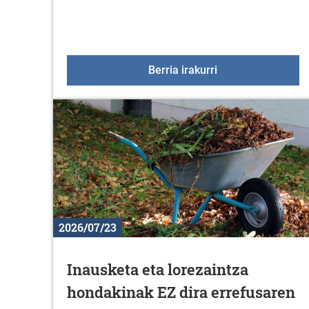
Kirol eskaintza ira
Berria irakurri
2026/07/23
Inausketa eta lorezaintza
hondakinak EZ dira errefusaren