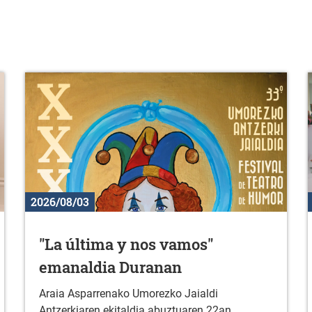
2026/08/03
"La última y nos vamos"
emanaldia Duranan
Araia Asparrenako Umorezko Jaialdi
Antzerkiaren ekitaldia abuztuaren 22an