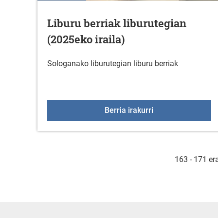
Liburu berriak liburutegian
(2025eko iraila)
Sologanako liburutegian liburu berriak
Liburu berriak libu
Berria irakurri
163 - 171 er