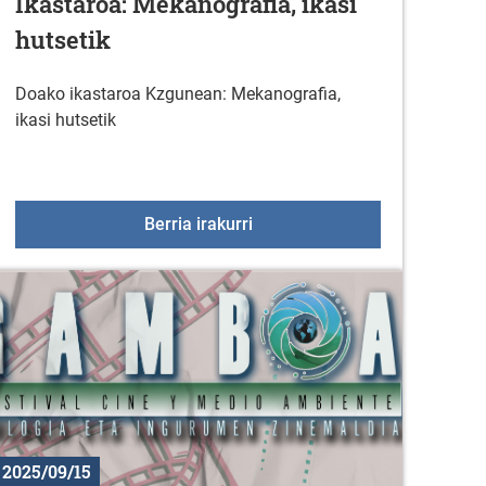
Ikastaroa: Mekanografia, ikasi
hutsetik
Doako ikastaroa Kzgunean: Mekanografia,
ikasi hutsetik
 programa-2025
Ikastaroa: Mekanografia, ikasi
Berria irakurri
2025/09/15