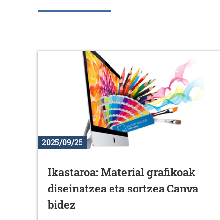
2025/09/25
Ikastaroa: Material grafikoak
diseinatzea eta sortzea Canva
bidez