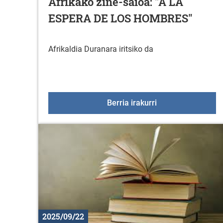
Afrikako zine-saioa: "A LA
ESPERA DE LOS HOMBRES"
Afrikaldia Duranara iritsiko da
Afrikako zine-sa
Berria irakurri
2025/09/22