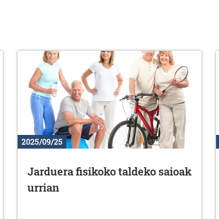
2025/09/25
Jarduera fisikoko taldeko saioak
urrian