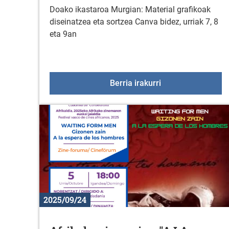
Doako ikastaroa Murgian: Material grafikoak
diseinatzea eta sortzea Canva bidez, urriak 7, 8
eta 9an
Ikastaroa: Materia
Berria irakurri
2025/09/24