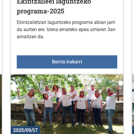
Ekintzaileei laguntzeko
programa-2025
Ekintzailetzari laguntzeko programa abian jarri
da aurten ere. Izena emateko epea urriaren 3an
amaitzen da.
ioa: "A LA ESPERA DE LOS HOMBRES"
Ekintzaileei laguntzeko
Berria irakurri
2025/09/17