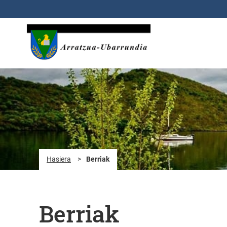
Eduki nagusira joan
Hasiera
>
Berriak
Berriak