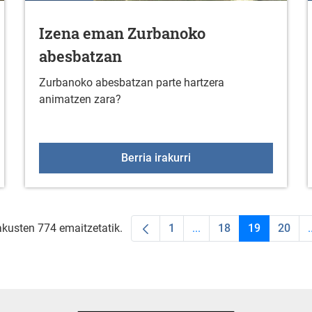
Izena eman Zurbanoko
abesbatzan
Zurbanoko abesbatzan parte hartzera
animatzen zara?
rutegian (2025eko iraila)
Izena eman Zurbanoko 
Berria irakurri
akusten 774 emaitzetatik.
1
...
18
19
20
.
Orrialdea
Intermediate Pages Use
Orrialdea
Orrialdea
Orria