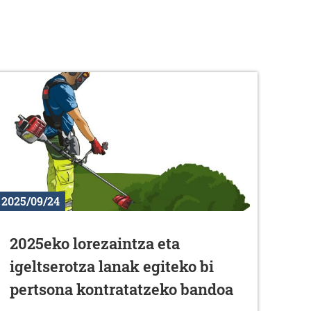
2025/09/24
2025eko lorezaintza eta
igeltserotza lanak egiteko bi
pertsona kontratatzeko bandoa