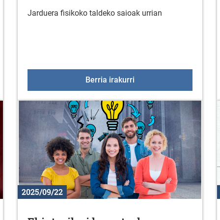
Jarduera fisikoko taldeko saioak urrian
l grafikoak diseinatzea eta sortzea Canva bidez
Jarduera fisikoko taldek
Berria irakurri
2025/09/22