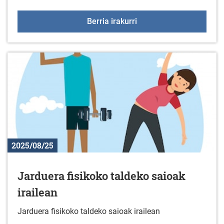
"Welcome & Sorry" ema
Berria irakurri
2025/08/25
Jarduera fisikoko taldeko saioak
irailean
Jarduera fisikoko taldeko saioak irailean