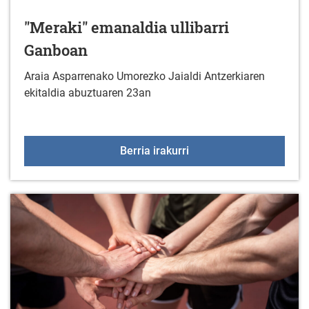
"Meraki" emanaldia ullibarri
Ganboan
Araia Asparrenako Umorezko Jaialdi Antzerkiaren
ekitaldia abuztuaren 23an
"Meraki" emanaldia ulli
Berria irakurri