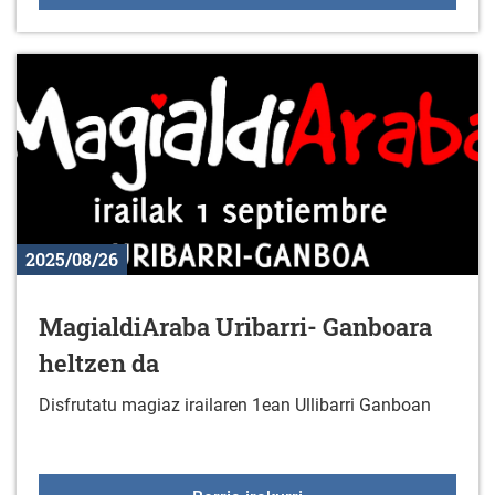
2025/08/26
MagialdiAraba Uribarri- Ganboara
heltzen da
Disfrutatu magiaz irailaren 1ean Ullibarri Ganboan