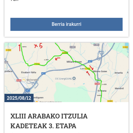
Meza eta kontzertua Me
Berria irakurri
2025/08/12
XLIII ARABAKO ITZULIA
KADETEAK 3. ETAPA