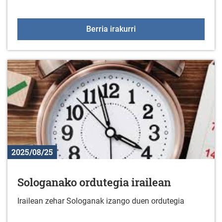
Jarduera fisikoko taldek
Berria irakurri
2025/08/25
Sologanako ordutegia irailean
Irailean zehar Sologanak izango duen ordutegia