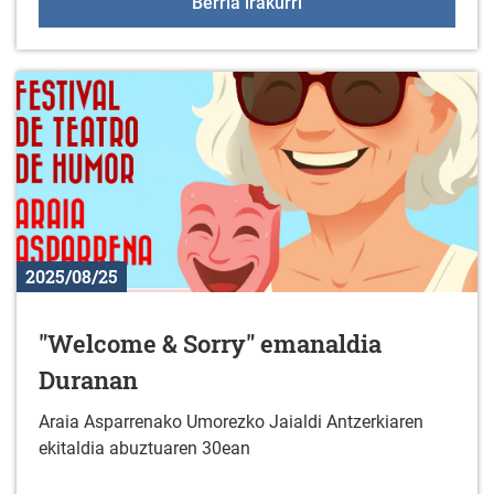
MagialdiAraba Uribarri-
Berria irakurri
2025/08/25
"Welcome & Sorry" emanaldia
Duranan
Araia Asparrenako Umorezko Jaialdi Antzerkiaren
ekitaldia abuztuaren 30ean