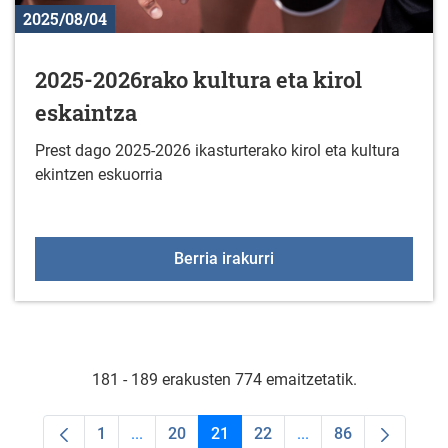
2025/08/04
2025-2026rako kultura eta kirol
eskaintza
Prest dago 2025-2026 ikasturterako kirol eta kultura
ekintzen eskuorria
2025-2026rako kultura et
Berria irakurri
181 - 189 erakusten 774 emaitzetatik.
1
...
20
21
22
...
86
Orrialdea
Intermediate Pages Use TAB to navigate.
Orrialdea
Orrialdea
Orrialdea
Intermediate Pages U
Orrialdea