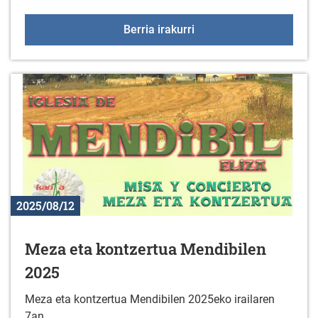
Sologanako ordutegia ir
Berria irakurri
2025/08/12
Meza eta kontzertua Mendibilen
2025
Meza eta kontzertua Mendibilen 2025eko irailaren
7an