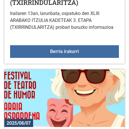
(TXIRRINDULARITZA)
Irailaren 13an, larunbata, ospatuko den XLIII
ARABAKO ITZULIA KADETEAK 3. ETAPA
(TXIRRINDULARITZA) probari buruzko informazioa
XLIII ARABAKO ITZULI
Berria irakurri
2025/08/07