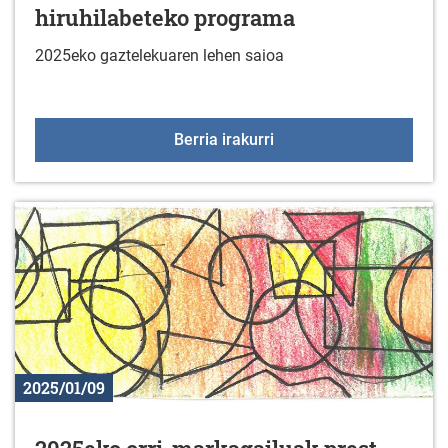
hiruhilabeteko programa
2025eko gaztelekuaren lehen saioa
Gaztelekua: 2025eko le
Berria irakurri
2025/01/09