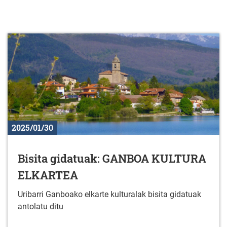
2025/01/30
Bisita gidatuak: GANBOA KULTURA
ELKARTEA
Uribarri Ganboako elkarte kulturalak bisita gidatuak
antolatu ditu