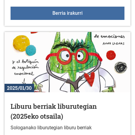
Bisita gidatuak: GAN
Berria irakurri
2025/01/30
Liburu berriak liburutegian
(2025eko otsaila)
Sologanako liburutegian liburu berriak