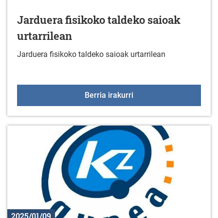
Jarduera fisikoko taldeko saioak
urtarrilean
Jarduera fisikoko taldeko saioak urtarrilean
Jarduera fisikoko taldek
Berria irakurri
2025/01/09