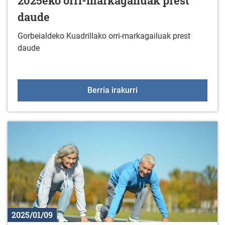
2025eko orri-markagailuak prest
daude
Gorbeialdeko Kuadrillako orri-markagailuak prest
daude
2025eko orri-markagail
Berria irakurri
2025/01/09