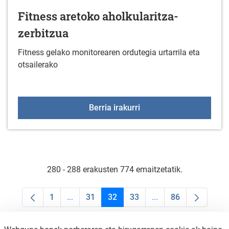
Fitness aretoko aholkularitza-
zerbitzua
Fitness gelako monitorearen ordutegia urtarrila eta
otsailerako
Fitness aretoko aholkula
Berria irakurri
280 - 288 erakusten 774 emaitzetatik.
1
...
31
32
33
...
86
Orrialdea
Intermediate Pages Use TAB to navigate.
Orrialdea
Orrialdea
Orrialdea
Intermediate Pages U
Orrialdea