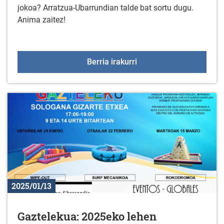
jokoa? Arratzua-Ubarrundian talde bat sortu dugu.
Anima zaitez!
EGUNEAN BEHIN jolasare
Berria irakurri
2025/01/13
Gaztelekua: 2025eko lehen