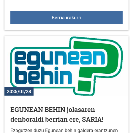
Liburu berriak liburuteg
Berria irakurri
2025/01/28
EGUNEAN BEHIN jolasaren
denboraldi berrian ere, SARIA!
Ezagutzen duzu Egunean behin galdera-erantzunen