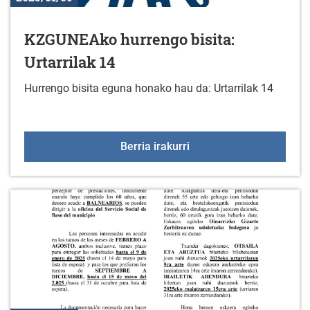
KZGUNEAko hurrengo bisita:
Urtarrilak 14
Hurrengo bisita eguna honako hau da: Urtarrilak 14
KZGUNEAko hurrengo bisi
Berria irakurri