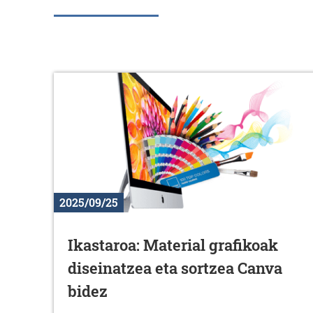
2025/09/25
Ikastaroa: Material grafikoak
diseinatzea eta sortzea Canva
bidez