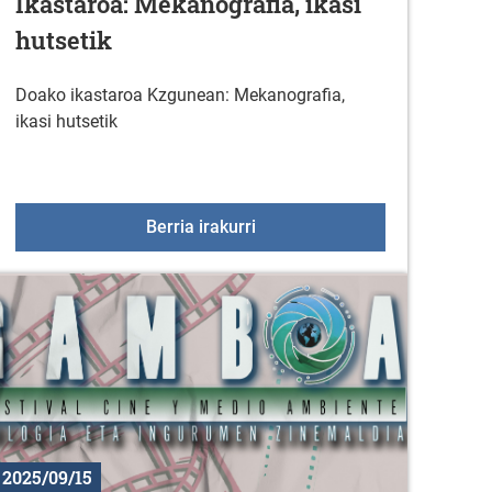
Ikastaroa: Mekanografia, ikasi
hutsetik
Doako ikastaroa Kzgunean: Mekanografia,
ikasi hutsetik
 programa-2025
Ikastaroa: Mekanografia, ikasi
Berria irakurri
2025/09/15