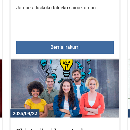
Jarduera fisikoko taldeko saioak urrian
l grafikoak diseinatzea eta sortzea Canva bidez
Jarduera fisikoko taldek
Berria irakurri
2025/09/22