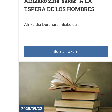
Afrikako zine-saioa: "A LA
ESPERA DE LOS HOMBRES"
Afrikaldia Duranara iritsiko da
Afrikako zine-sa
Berria irakurri
2025/09/22