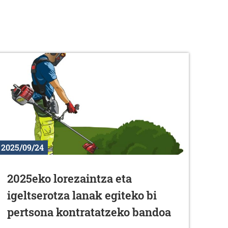
2025/09/24
2025eko lorezaintza eta
igeltserotza lanak egiteko bi
pertsona kontratatzeko bandoa