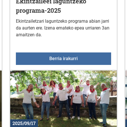
Ekintzaileei laguntzeko
programa-2025
Ekintzailetzari laguntzeko programa abian jarri
da aurten ere. Izena emateko epea urriaren 3an
amaitzen da.
ioa: "A LA ESPERA DE LOS HOMBRES"
Ekintzaileei laguntzeko
Berria irakurri
2025/09/17