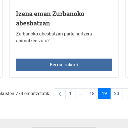
Izena eman Zurbanoko
abesbatzan
Zurbanoko abesbatzan parte hartzera
animatzen zara?
rutegian (2025eko iraila)
Izena eman Zurbanoko 
Berria irakurri
akusten 774 emaitzetatik.
1
...
18
19
20
.
Orrialdea
Intermediate Pages Use
Orrialdea
Orrialdea
Orria