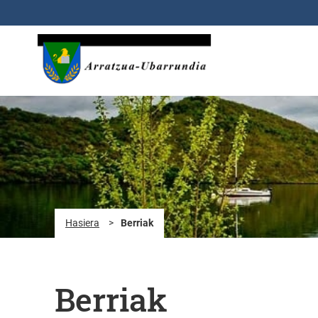
Eduki nagusira joan
Hasiera
>
Berriak
Berriak