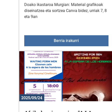
Doako ikastaroa Murgian: Material grafikoak
diseinatzea eta sortzea Canva bidez, urriak 7, 8
eta 9an
Ikastaroa: Materia
Berria irakurri
2025/09/24