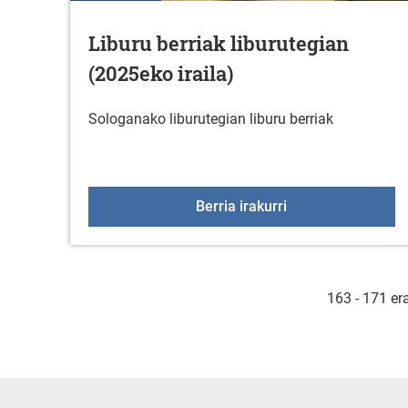
Liburu berriak liburutegian
(2025eko iraila)
Sologanako liburutegian liburu berriak
Liburu berriak libu
Berria irakurri
163 - 171 er