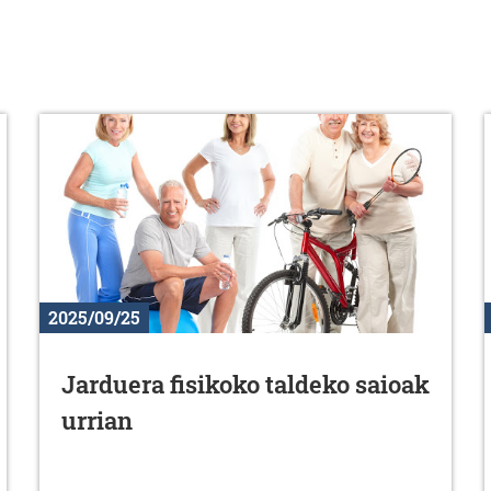
2025/09/25
Jarduera fisikoko taldeko saioak
urrian