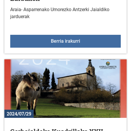
Araia- Asparrenako Umorezko Antzerki Jaialdiko
jarduerak
Araia- Asparrenako Umo
Berria irakurri
2024/07/29