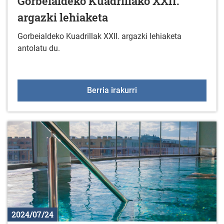
Gorbeialdeko Kuadrillako XXII.
argazki lehiaketa
Gorbeialdeko Kuadrillak XXII. argazki lehiaketa
antolatu du.
Gorbeialdeko Kuadrillako
Berria irakurri
2024/07/24