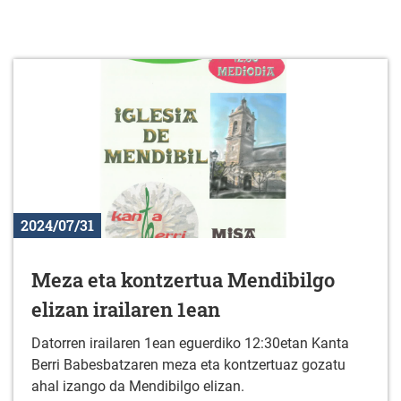
2024/07/31
Meza eta kontzertua Mendibilgo
elizan irailaren 1ean
Datorren irailaren 1ean eguerdiko 12:30etan Kanta
Berri Babesbatzaren meza eta kontzertuaz gozatu
ahal izango da Mendibilgo elizan.