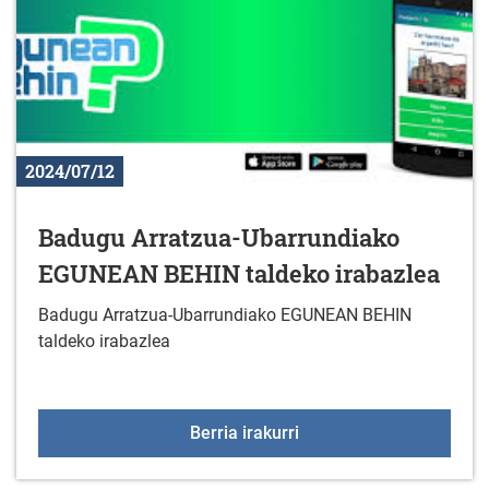
2024/07/12
Badugu Arratzua-Ubarrundiako
EGUNEAN BEHIN taldeko irabazlea
Badugu Arratzua-Ubarrundiako EGUNEAN BEHIN
taldeko irabazlea
Badugu Arratzua-Ubarr
Berria irakurri