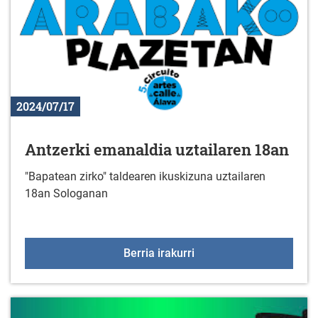
2024/07/17
Antzerki emanaldia uztailaren 18an
"Bapatean zirko" taldearen ikuskizuna uztailaren
18an Sologanan
Antzerki emanaldia uzta
Berria irakurri