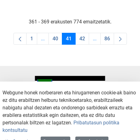
361 - 369 erakusten 774 emaitzetatik.
1
...
40
41
42
...
86
Orrialdea
Intermediate Pages Use TAB to navigate.
Orrialdea
Orrialdea
Orrialdea
Intermediate Pages U
Orrialdea
Webgune honek norberaren eta hirugarrenen cookie-ak baino
ez ditu erabiltzen helburu teknikoetarako, erabiltzaileek
nabigatu ahal dezaten eta ondorengo sarbideak erraztu eta
KONTAKTUA
LEGE OHARRA
erabilera estatistikak egin daitezen, eta ez ditu datu
SALAKETA KANALA
PRIBATUTASUN POLITIKA
pertsonalak biltzen ez lagatzen.
Pribatutasun politika
COOKIEN POLITIKA
IRISGARRITASUNA
kontsultatu
WEB MAPA