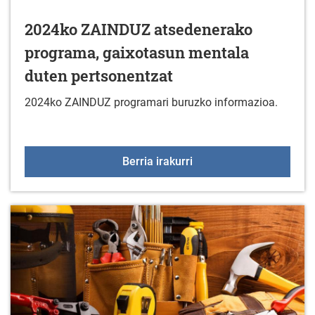
2024ko ZAINDUZ atsedenerako
programa, gaixotasun mentala
duten pertsonentzat
2024ko ZAINDUZ programari buruzko informazioa.
2024ko ZAINDUZ atseden
Berria irakurri