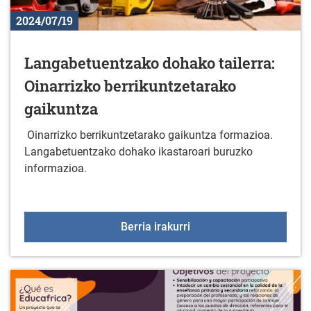
2024/07/19
Langabetuentzako dohako tailerra:
Oinarrizko berrikuntzetarako
gaikuntza
Oinarrizko berrikuntzetarako gaikuntza formazioa.
Langabetuentzako dohako ikastaroari buruzko
informazioa.
Langabetuentzako dohako
Berria irakurri