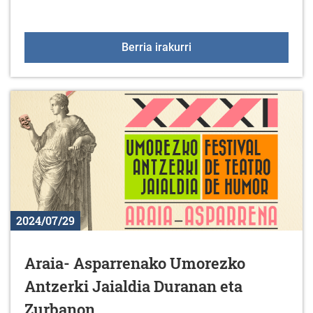
Meza eta kontzertua Men
Berria irakurri
2024/07/29
Araia- Asparrenako Umorezko
Antzerki Jaialdia Duranan eta
Zurbanon